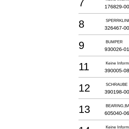
7
176829-0
8
SPERRKLIN
326467-0
9
BUMPER
930026-0
11
Keine Inform
390005-0
12
SCHRAUBE
390198-0
13
BEARING,B
605040-0
Keine Inform