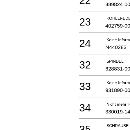
22
389824-0
23
KOHLEFED
402759-0
24
Keine Inform
N440283
32
SPINDEL
628831-0
33
Keine Inform
931890-0
34
Nicht mehr li
330019-1
35
SCHRAUBE