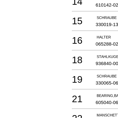
14
610142-0
15
SCHRAUBE
330019-1
16
HALTER
065288-0
18
STAHLKUG
936840-0
19
SCHRAUBE
330065-0
21
BEARING,B
605040-0
MANSCHET