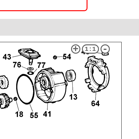
+
-
1:1