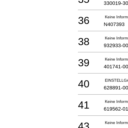
330019-3
36
Keine Inform
N407393
38
Keine Inform
932933-0
39
Keine Inform
401741-0
40
EINSTELLG
628891-0
41
Keine Inform
619562-0
43
Keine Inform