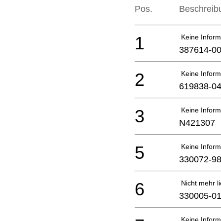
Pos.
Beschreib
1
Keine Inform
387614-0
2
Keine Inform
619838-0
3
Keine Inform
N421307
5
Keine Inform
330072-9
6
Nicht mehr li
330005-0
Keine Inform