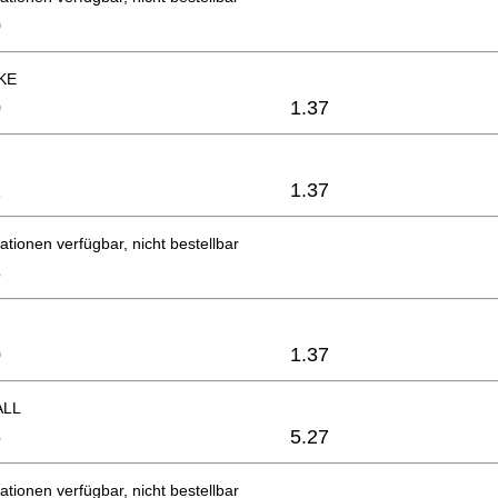
0
KE
0
1.37
1
1.37
ationen verfügbar, nicht bestellbar
8
0
1.37
ALL
6
5.27
ationen verfügbar, nicht bestellbar