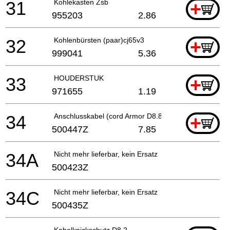
31
Kohlekasten Zsb
+
955203
2.86
32
Kohlenbürsten (paar)cj65v3
+
999041
5.36
33
HOUDERSTUK
+
971655
1.19
34
Anschlusskabel (cord Armor D8.8) For Pan
+
500447Z
7.85
34A
Nicht mehr lieferbar, kein Ersatz
500423Z
34C
Nicht mehr lieferbar, kein Ersatz
500435Z
Kabelknickschutz D8.2