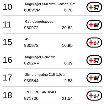
10
Kugellager 608 Vvm, C8fshe, Cm5sb, C8fse, H41mb
+
608VVM
6.78
11
Getriebegehaeuse
+
980972
29.62
15
AS
+
980973
16.95
16
Kugellager 6202 Vv
+
6202VV
8.39
17
Sicherungsring D15 (10st)
+
939544
2.53
18
TWEEDE TANDWIEL
+
971700
21.54