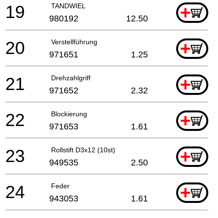
19
TANDWIEL
+
980192
12.50
20
Verstellführung
+
971651
1.25
21
Drehzahlgriff
+
971652
2.32
22
Blockierung
+
971653
1.61
23
Rollstift D3x12 (10st)
+
949535
2.50
24
Feder
+
943053
1.61