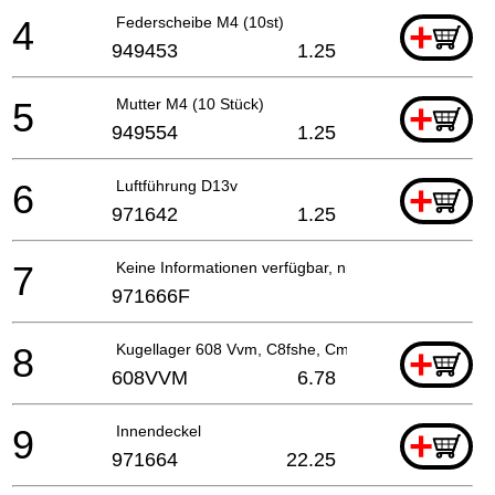
4
Federscheibe M4 (10st)
+
949453
1.25
5
Mutter M4 (10 Stück)
+
949554
1.25
6
Luftführung D13v
+
971642
1.25
7
Keine Informationen verfügbar, nicht bestellbar
971666F
8
Kugellager 608 Vvm, C8fshe, Cm5sb, C8fse, H41mb
+
608VVM
6.78
9
Innendeckel
+
971664
22.25