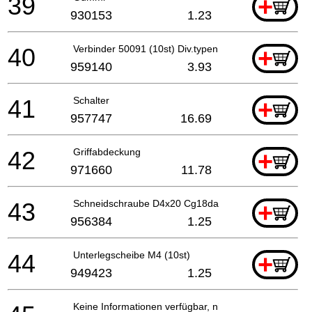
39
+
930153
1.23
40
Verbinder 50091 (10st) Div.typen
+
959140
3.93
41
Schalter
+
957747
16.69
42
Griffabdeckung
+
971660
11.78
43
Schneidschraube D4x20 Cg18dal, Cg18dl
+
956384
1.25
44
Unterlegscheibe M4 (10st)
+
949423
1.25
Keine Informationen verfügbar, nicht bestellbar