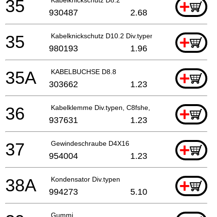
35
+
930487
2.68
35
Kabelknickschutz D10.2 Div.typen
+
980193
1.96
35A
KABELBUCHSE D8.8
+
303662
1.23
36
Kabelklemme Div.typen, C8fshe, Cm5sb, C8fse
+
937631
1.23
37
Gewindeschraube D4X16
+
954004
1.23
38A
Kondensator Div.typen
+
994273
5.10
Gummi