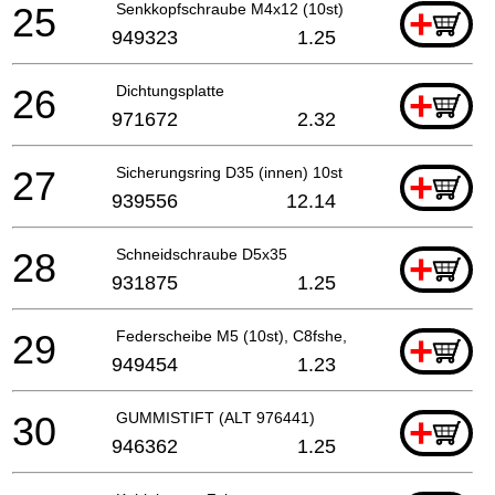
25
Senkkopfschraube M4x12 (10st)
+
949323
1.25
26
Dichtungsplatte
+
971672
2.32
27
Sicherungsring D35 (innen) 10st
+
939556
12.14
28
Schneidschraube D5x35
+
931875
1.25
29
Federscheibe M5 (10st), C8fshe, C8fse
+
949454
1.23
30
GUMMISTIFT (ALT 976441)
+
946362
1.25