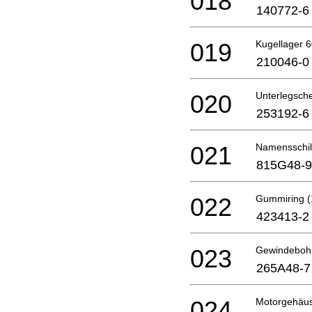
018
140772-6
019
Kugellager 
210046-0
020
Unterlegsch
253192-6
021
Namensschil
815G48-9
022
Gummiring (
423413-2
023
Gewindeboh
265A48-7
024
Motorgehäu