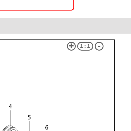
+
-
1:1