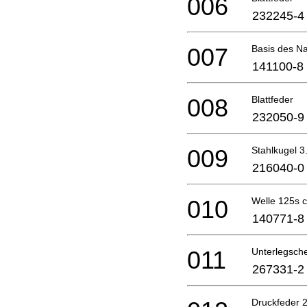
006
232245-4
007
Basis des N
141100-8
008
Blattfeder
232050-9
009
Stahlkugel 3
216040-0
010
Welle 125s 
140771-8
011
Unterlegsch
267331-2
Druckfeder 