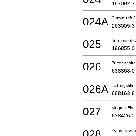
187092-7
024A
Gummistift 6
263005-3
025
Bürstenset 
196855-0
026
Bürstenhalte
638868-0
026A
Leitungsfilter
688163-8
027
Magnet Einh
638426-2
028
Keine Inform