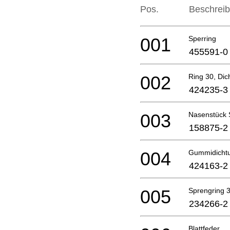
Pos.
Beschrei
001
Sperring
455591-0
002
Ring 30, Dic
424235-3
003
Nasenstück 
158875-2
004
Gummidichtu
424163-2
005
Sprengring 
234266-2
Blattfeder