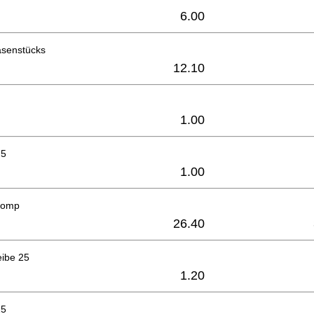
6.00
asenstücks
12.10
1.00
.5
1.00
comp
26.40
eibe 25
1.20
25