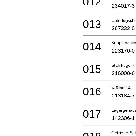
012
234017-3
013
Unterlegsch
267332-0
014
Kupplungsk
223170-0
015
Stahlkugel 4
216008-6
016
X-Ring 14
213184-7
017
Lagergehäu
142306-1
Getriebe-Set