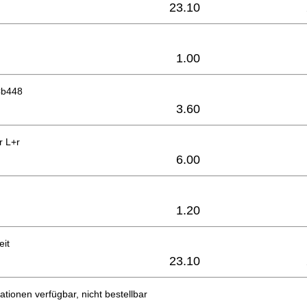
23.10
1.00
Cb448
3.60
r L+r
6.00
1.20
eit
23.10
ationen verfügbar, nicht bestellbar