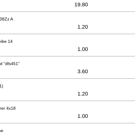
19.80
608Zz A
1.20
eibe 14
1.00
d "dfs451"
3.60
1)
1.20
rer 4x18
1.00
se