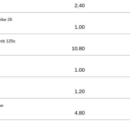
2.40
eibe 26
1.00
nob 125s
10.80
1.00
1.20
se
4.80