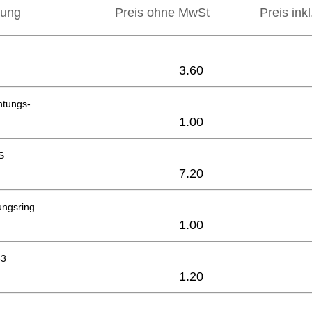
bung
Preis ohne MwSt
Preis ink
3.60
htungs-
1.00
S
7.20
ngsring
1.00
33
1.20