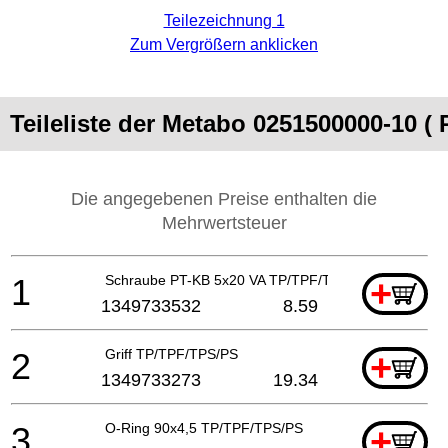
Teilezeichnung 1
Zum Vergrößern anklicken
Teileliste der Metabo 0251500000-10 (
Die angegebenen Preise enthalten die
Mehrwertsteuer
1
Schraube PT-KB 5x20 VA TP/TPF/TPS/PS
+
1349733532
8.59
2
Griff TP/TPF/TPS/PS
+
1349733273
19.34
3
O-Ring 90x4,5 TP/TPF/TPS/PS
+