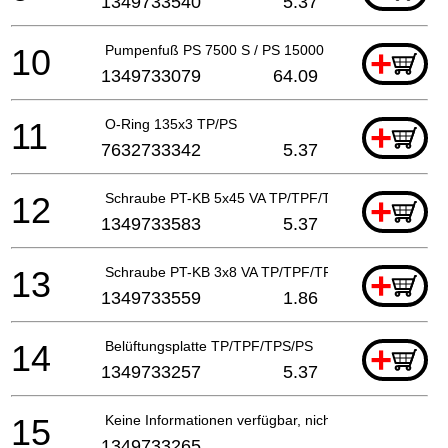
1349733540
5.37
10
Pumpenfuß PS 7500 S / PS 15000 S
+
1349733079
64.09
11
O-Ring 135x3 TP/PS
+
7632733342
5.37
12
Schraube PT-KB 5x45 VA TP/TPF/TPS/PS
+
1349733583
5.37
13
Schraube PT-KB 3x8 VA TP/TPF/TPS/PS
+
1349733559
1.86
14
Belüftungsplatte TP/TPF/TPS/PS
+
1349733257
5.37
15
Keine Informationen verfügbar, nicht bestellbar
1349733265