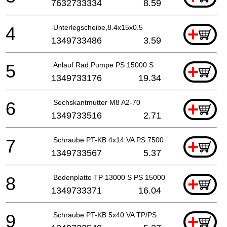
7632733334
8.59
4
Unterlegscheibe,8.4x15x0.5
+
1349733486
3.59
5
Anlauf Rad Pumpe PS 15000 S
+
1349733176
19.34
6
Sechskantmutter M8 A2-70
+
1349733516
2.71
7
Schraube PT-KB 4x14 VA PS 7500 S/15000 S
+
1349733567
5.37
8
Bodenplatte TP 13000 S PS 15000 S
+
1349733371
16.04
9
Schraube PT-KB 5x40 VA TP/PS
+