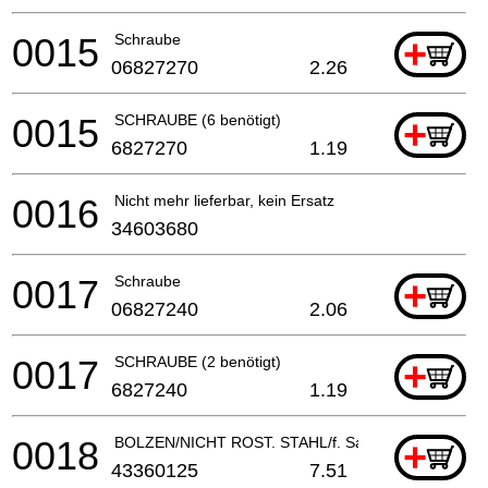
0015
Schraube
+
06827270
2.26
0015
SCHRAUBE (6 benötigt)
+
6827270
1.19
0016
Nicht mehr lieferbar, kein Ersatz
34603680
0017
Schraube
+
06827240
2.06
0017
SCHRAUBE (2 benötigt)
+
6827240
1.19
0018
BOLZEN/NICHT ROST. STAHL/f. Saebelsaege
+
43360125
7.51