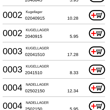
0002
Kugellager
+
02040915
10.28
0002
KUGELLAGER
+
2040915
5.95
0003
KUGELLAGER
+
02041510
17.28
0003
KUGELLAGER
+
2041510
8.33
0004
NADELLAGER
+
02502150
12.34
0004
NADELLAGER
+
2502150
5.95