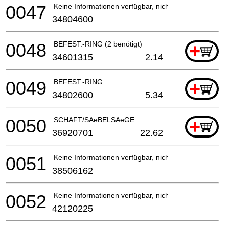
0047
Keine Informationen verfügbar, nicht bestellbar
34804600
0048
BEFEST.-RING (2 benötigt)
+
34601315
2.14
0049
BEFEST.-RING
+
34802600
5.34
0050
SCHAFT/SAeBELSAeGE
+
36920701
22.62
0051
Keine Informationen verfügbar, nicht bestellbar
38506162
0052
Keine Informationen verfügbar, nicht bestellbar
42120225