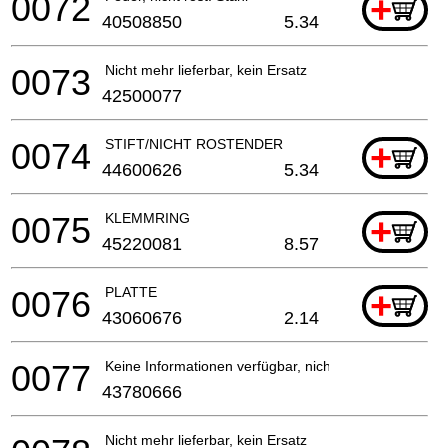
0072
+
40508850
5.34
0073
Nicht mehr lieferbar, kein Ersatz
42500077
0074
STIFT/NICHT ROSTENDER
+
44600626
5.34
0075
KLEMMRING
+
45220081
8.57
0076
PLATTE
+
43060676
2.14
0077
Keine Informationen verfügbar, nicht bestellbar
43780666
Nicht mehr lieferbar, kein Ersatz