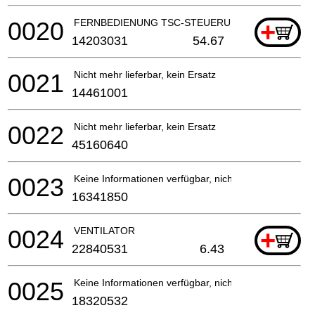
0020
FERNBEDIENUNG TSC-STEUERUNG
+
14203031
54.67
0021
Nicht mehr lieferbar, kein Ersatz
14461001
0022
Nicht mehr lieferbar, kein Ersatz
45160640
0023
Keine Informationen verfügbar, nicht bestellbar
16341850
0024
VENTILATOR
+
22840531
6.43
0025
Keine Informationen verfügbar, nicht bestellbar
18320532