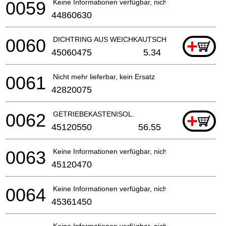
0059
Keine Informationen verfügbar, nicht bestellbar
44860630
0060
DICHTRING AUS WEICHKAUTSCHUK
+
45060475
5.34
0061
Nicht mehr lieferbar, kein Ersatz
42820075
0062
GETRIEBEKASTENISOL.
+
45120550
56.55
0063
Keine Informationen verfügbar, nicht bestellbar
45120470
0064
Keine Informationen verfügbar, nicht bestellbar
45361450
Keine Informationen verfügbar, nicht bestellbar