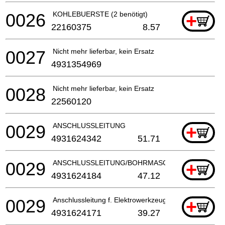
0026
KOHLEBUERSTE (2 benötigt)
+
22160375
8.57
0027
Nicht mehr lieferbar, kein Ersatz
4931354969
0028
Nicht mehr lieferbar, kein Ersatz
22560120
0029
ANSCHLUSSLEITUNG
+
4931624342
51.71
0029
ANSCHLUSSLEITUNG/BOHRMASCHINE
+
4931624184
47.12
0029
Anschlussleitung f. Elektrowerkzeuge
+
4931624171
39.27