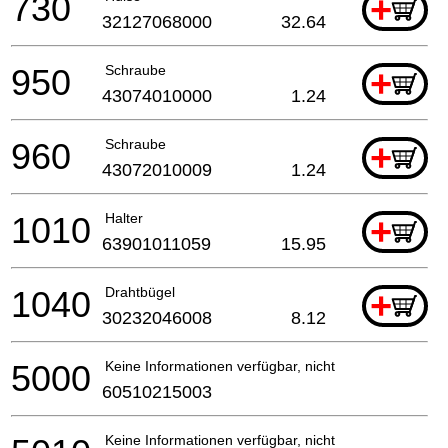
730
+
32127068000
32.64
950
Schraube
+
43074010000
1.24
960
Schraube
+
43072010009
1.24
1010
Halter
+
63901011059
15.95
1040
Drahtbügel
+
30232046008
8.12
5000
Keine Informationen verfügbar, nicht bestellbar
60510215003
Keine Informationen verfügbar, nicht bestellbar