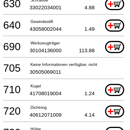
630
+
33022034001
4.88
640
Gewindestift
+
43058002044
1.49
690
Werkzeugträger
+
30104136000
113.88
705
Keine Informationen verfügbar, nicht bestellbar
30505069011
710
Kugel
+
41708019004
1.24
720
Dichtring
+
40612071009
4.14
Hülse