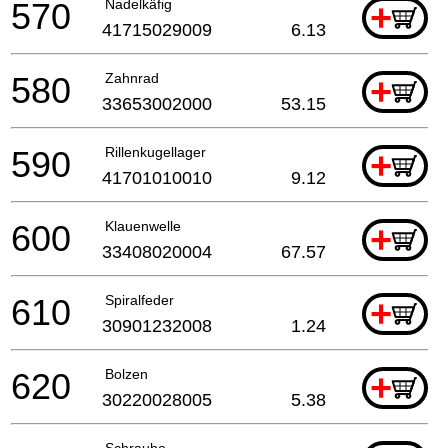
570
Nadelkäfig
+
41715029009
6.13
580
Zahnrad
+
33653002000
53.15
590
Rillenkugellager
+
41701010010
9.12
600
Klauenwelle
+
33408020004
67.57
610
Spiralfeder
+
30901232008
1.24
620
Bolzen
+
30220028005
5.38
Schraube