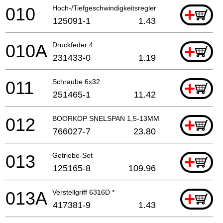
010
Hoch-/Tiefgeschwindigkeitsregler
+
125091-1
1.43
010A
Druckfeder 4
+
231433-0
1.19
011
Schraube 6x32
+
251465-1
11.42
012
BOORKOP SNELSPAN 1,5-13MM
+
766027-7
23.80
013
Getriebe-Set
+
125165-8
109.96
013A
Verstellgriff 6316D *
+
417381-9
1.43