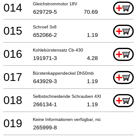
014
Gleichstrommotor 18V
+
629729-5
70.69
015
Schroef 3x8
+
652066-2
1.19
016
Kohlebürstensatz Cb-430
+
191971-3
4.28
017
Bürstenkappendeckel Dh50mb
+
643929-3
1.19
018
Selbstschneidende Schrauben 4X8 *
+
266134-1
1.19
019
Keine Informationen verfügbar, nicht bestellbar
265999-8