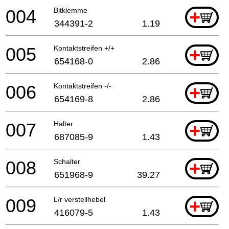
004
Bitklemme
+
344391-2
1.19
005
Kontaktstreifen +/+
+
654168-0
2.86
006
Kontaktstreifen -/-
+
654169-8
2.86
007
Halter
+
687085-9
1.43
008
Schalter
+
651968-9
39.27
009
L/r verstellhebel
+
416079-5
1.43