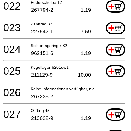
022
Federscheibe 12
+
267794-2
1.19
023
Zahnrad 37
+
227542-1
7.59
024
Sicherungsring r-32
+
962151-6
1.19
025
Kugellager 6201dw1
+
211129-9
10.00
026
Keine Informationen verfügbar, nicht bestellbar
267238-2
027
O-Ring 45
+
213622-9
1.19