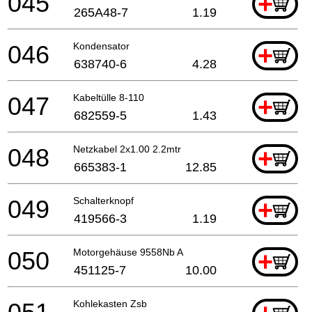
045
+
265A48-7
1.19
046
Kondensator
+
638740-6
4.28
047
Kabeltülle 8-110
+
682559-5
1.43
048
Netzkabel 2x1.00 2.2mtr
+
665383-1
12.85
049
Schalterknopf
+
419566-3
1.19
050
Motorgehäuse 9558Nb A
+
451125-7
10.00
Kohlekasten Zsb