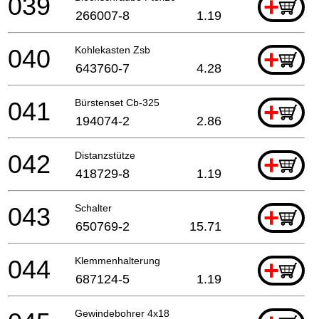
039
+
266007-8
1.19
040
Kohlekasten Zsb
+
643760-7
4.28
041
Bürstenset Cb-325
+
194074-2
2.86
042
Distanzstütze
+
418729-8
1.19
043
Schalter
+
650769-2
15.71
044
Klemmenhalterung
+
687124-5
1.19
Gewindebohrer 4x18