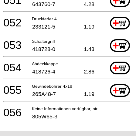
051
+
643760-7
4.28
052
Druckfeder 4
+
233121-5
1.19
053
Schaltergriff
+
418728-0
1.43
054
Abdeckkappe
+
418726-4
2.86
055
Gewindebohrer 4x18
+
265A48-7
1.19
056
Keine Informationen verfügbar, nicht bestellbar
805W65-3