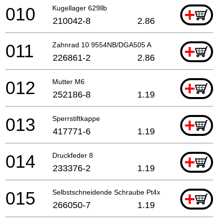
010
Kugellager 629llb
+
210042-8
2.86
011
Zahnrad 10 9554NB/DGA505 A
+
226861-2
2.86
012
Mutter M6
+
252186-8
1.19
013
Sperrstiftkappe
+
417771-6
1.19
014
Druckfeder 8
+
233376-2
1.19
015
Selbstschneidende Schraube Pt4x30
+
266050-7
1.19