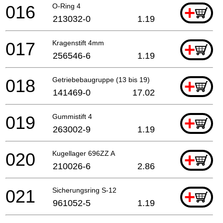
016
O-Ring 4
+
213032-0
1.19
017
Kragenstift 4mm
+
256546-6
1.19
018
Getriebebaugruppe (13 bis 19)
+
141469-0
17.02
019
Gummistift 4
+
263002-9
1.19
020
Kugellager 696ZZ A
+
210026-6
2.86
021
Sicherungsring S-12
+
961052-5
1.19