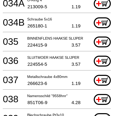
034A
+
213009-5
1.19
034B
Schraube 5x16
+
265180-1
1.19
035
BINNENFLENS HAAKSE SLIJPER EN SLEUVENZAA
+
224415-9
3.57
036
SLUITMOER HAAKSE SLIJPER
+
224554-5
3.57
037
Metallschraube 4x80mm
+
266623-6
1.19
038
Namensschild "9558hnr"
+
851T06-9
4.28
Blechschraube Pt3x10