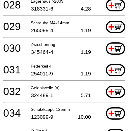
028
Lagerhaus >2009
+
318331-6
4.28
029
Schraube M4x14mm
+
265099-4
1.19
030
Zwischenring
+
345464-4
1.19
031
Federkeil 4
+
254011-9
1.19
032
Gelenkwelle (a)
+
324489-1
5.71
034
Schutzkappe 125mm
+
123099-9
10.00
O-Ring 4