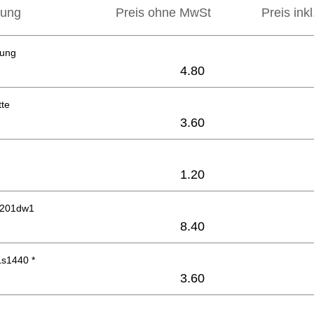
bung
Preis ohne MwSt
Preis ink
rung
4.80
tte
3.60
1.20
6201dw1
8.40
Ls1440 *
3.60