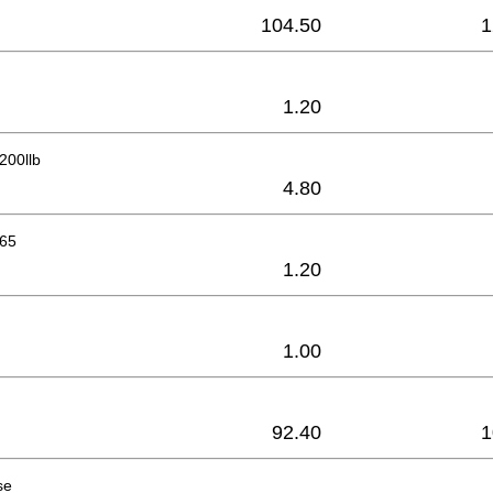
104.50
1
1.20
200llb
4.80
x65
1.20
1.00
92.40
1
se