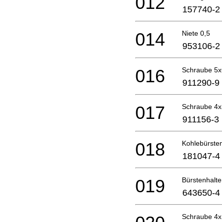
012
157740-2
014
Niete 0,5
953106-2
016
Schraube 5
911290-9
017
Schraube 4
911156-3
018
Kohlebürste
181047-4
019
Bürstenhalt
643650-4
Schraube 4