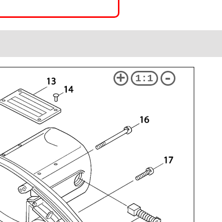
+
-
1:1