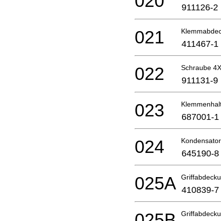
020
911126-2
021
Klemmabdec
411467-1
022
Schraube 4
911131-9
023
Klemmenhal
687001-1
024
Kondensator
645190-8
025A
Griffabdeck
410839-7
025B
Griffabdeck