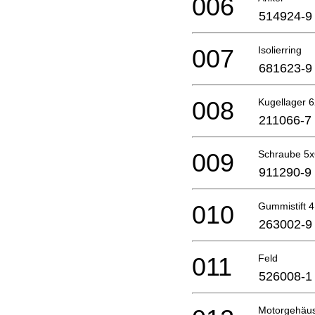
006
514924-9
007
Isolierring
681623-9
008
Kugellager 6
211066-7
009
Schraube 5
911290-9
010
Gummistift 4
263002-9
011
Feld
526008-1
Motorgehäu