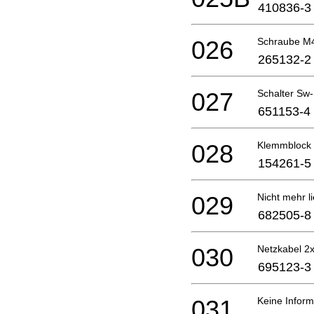
410836-3
026
Schraube M
265132-2
027
Schalter Sw
651153-4
028
Klemmblock 
154261-5
029
Nicht mehr li
682505-8
030
Netzkabel 2x
695123-3
031
Keine Inform