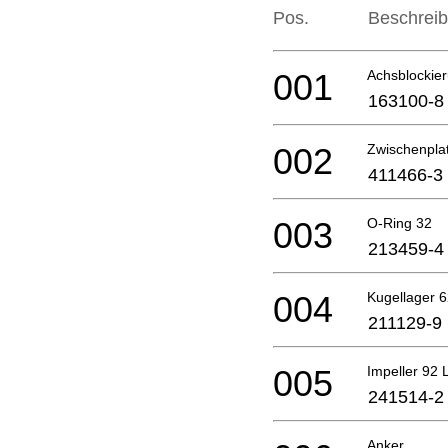
Pos.
Beschrei
001
Achsblockie
163100-8
002
Zwischenpla
411466-3
003
O-Ring 32
213459-4
004
Kugellager 
211129-9
005
Impeller 92 
241514-2
Anker