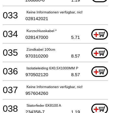
266880-6
1.19
033
Keine Informationen verfügbar, nicht bestellbar
028142021
034
Kurzschlusskabel *
+
028147000
5.71
035
Zündkabel 100cm
+
970310200
8.57
036
Isolatieleiding 6X0,5X1000MM P
+
970502120
8.57
037
Keine Informationen verfügbar, nicht bestellbar
957604260
038
Statorfeder EK8100 A
+
234358-7
1.19