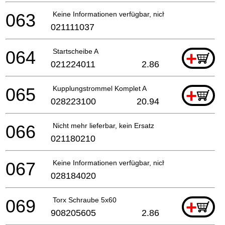
063
Keine Informationen verfügbar, nicht bestellbar
021111037
064
Startscheibe A
+
021224011
2.86
065
Kupplungstrommel Komplet A
+
028223100
20.94
066
Nicht mehr lieferbar, kein Ersatz
021180210
067
Keine Informationen verfügbar, nicht bestellbar
028184020
069
Torx Schraube 5x60
+
908205605
2.86