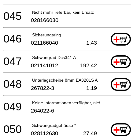
045
Nicht mehr lieferbar, kein Ersatz
028166030
046
Sicherungsring
+
021166040
1.43
047
Schwungrad Dcs341 A
+
021141012
192.42
048
Unterlegscheibe 8mm EA3201S A
+
267822-3
1.19
049
Keine Informationen verfügbar, nicht bestellbar
264022-6
050
Schwungradgehäuse *
+
028112630
27.49