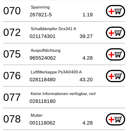
070
Spannring
+
267821-5
1.19
072
Schalldämpfer Dcs341 A
+
021174301
39.27
075
Auspuffdichtung
+
965524062
4.28
076
Luftfilterkappe Ps340/400 A
+
028118480
43.20
077
Keine Informationen verfügbar, nicht bestellbar
028118180
078
Mutter
+
001118062
4.28