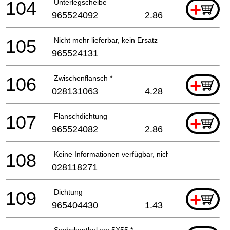
104
Unterlegscheibe
+
965524092
2.86
105
Nicht mehr lieferbar, kein Ersatz
965524131
106
Zwischenflansch *
+
028131063
4.28
107
Flanschdichtung
+
965524082
2.86
108
Keine Informationen verfügbar, nicht bestellbar
028118271
109
Dichtung
+
965404430
1.43