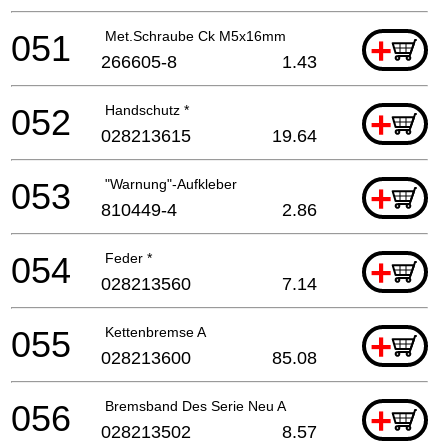
051
Met.Schraube Ck M5x16mm
+
266605-8
1.43
052
Handschutz *
+
028213615
19.64
053
"Warnung"-Aufkleber
+
810449-4
2.86
054
Feder *
+
028213560
7.14
055
Kettenbremse A
+
028213600
85.08
056
Bremsband Des Serie Neu A
+
028213502
8.57