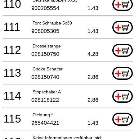
110
Sechskantbolzen 5X55 *
+
900205554
1.43
111
Torx Schraube 5x30
+
908005305
1.43
112
Drosselstange
+
028150750
4.28
113
Choke Schalter
+
028150740
2.86
114
Stopschalter A
+
028118122
2.86
115
Dichtung *
+
965404421
1.43
Keine Informationen verfügbar, nicht bestellbar