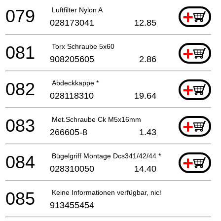
079
Luftfilter Nylon A
+
028173041
12.85
081
Torx Schraube 5x60
+
908205605
2.86
082
Abdeckkappe *
+
028118310
19.64
083
Met.Schraube Ck M5x16mm
+
266605-8
1.43
084
Bügelgriff Montage Dcs341/42/44 *
+
028310050
14.40
085
Keine Informationen verfügbar, nicht bestellbar
913455454