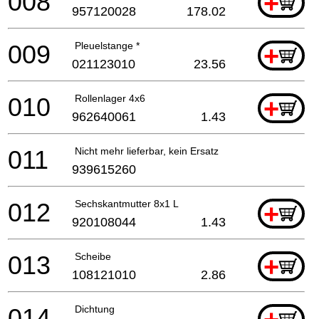
008
+
957120028
178.02
009
Pleuelstange *
+
021123010
23.56
010
Rollenlager 4x6
+
962640061
1.43
011
Nicht mehr lieferbar, kein Ersatz
939615260
012
Sechskantmutter 8x1 L
+
920108044
1.43
013
Scheibe
+
108121010
2.86
014
Dichtung