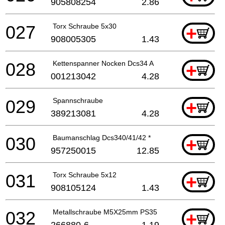
905808254
2.86
027
Torx Schraube 5x30
+
908005305
1.43
028
Kettenspanner Nocken Dcs34 A
+
001213042
4.28
029
Spannschraube
+
389213081
4.28
030
Baumanschlag Dcs340/41/42 *
+
957250015
12.85
031
Torx Schraube 5x12
+
908105124
1.43
032
Metallschraube M5X25mm PS35
+