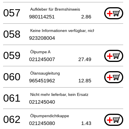
057
Aufkleber für Bremshinweis
+
980114251
2.86
058
Keine Informationen verfügbar, nicht bestellbar
923208004
059
Ölpumpe A
+
021245007
27.49
060
Ölansaugleitung
+
965451962
12.85
061
Nicht mehr lieferbar, kein Ersatz
021245040
062
Ölpumpendichtkappe
+
021245080
1.43