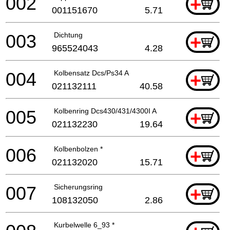
002
+
001151670
5.71
003
Dichtung
+
965524043
4.28
004
Kolbensatz Dcs/Ps34 A
+
021132111
40.58
005
Kolbenring Dcs430/431/4300I A
+
021132230
19.64
006
Kolbenbolzen *
+
021132020
15.71
007
Sicherungsring
+
108132050
2.86
Kurbelwelle 6_93 *