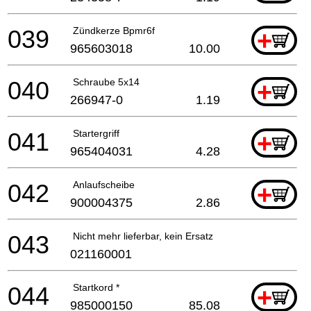
039
Zündkerze Bpmr6f
+
965603018
10.00
040
Schraube 5x14
+
266947-0
1.19
041
Startergriff
+
965404031
4.28
042
Anlaufscheibe
+
900004375
2.86
043
Nicht mehr lieferbar, kein Ersatz
021160001
044
Startkord *
+
985000150
85.08