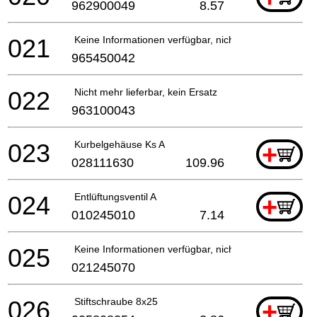
962900049
8.57
021
Keine Informationen verfügbar, nicht bestellbar
965450042
022
Nicht mehr lieferbar, kein Ersatz
963100043
023
Kurbelgehäuse Ks A
+
028111630
109.96
024
Entlüftungsventil A
+
010245010
7.14
025
Keine Informationen verfügbar, nicht bestellbar
021245070
026
Stiftschraube 8x25
+