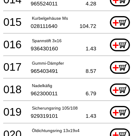
+
965524011
4.28
015
Kurbelgehäuse Ms
+
028111640
104.72
016
Spannstift 3x16
+
936430160
1.43
017
Gummi-Dämpfer
+
965403491
8.57
018
Nadelkäfig
+
962300011
6.79
019
Sicherungsring 105/108
+
929319101
1.43
020
Öldichtungsring 13x19x4
+