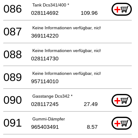
086
Tank Dcs341/400 *
+
028114692
109.96
087
Keine Informationen verfügbar, nicht bestellbar
369114220
088
Keine Informationen verfügbar, nicht bestellbar
028114730
089
Keine Informationen verfügbar, nicht bestellbar
957114010
090
Gasstange Dcs342 *
+
028117245
27.49
091
Gummi-Dämpfer
+
965403491
8.57