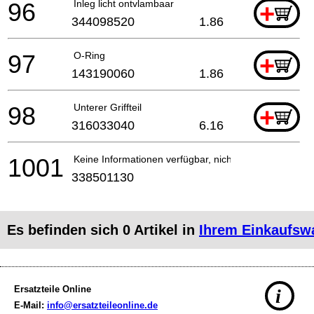
96
Inleg licht ontvlambaar
+
344098520
1.86
97
O-Ring
+
143190060
1.86
98
Unterer Griffteil
+
316033040
6.16
1001
Keine Informationen verfügbar, nicht bestellbar
338501130
Es befinden sich
0
Artikel in
Ihrem Einkaufsw
Ersatzteile Online
i
E-Mail:
info@ersatzteileonline.de