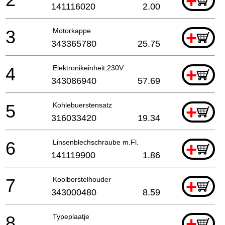
+
141116020
2.00
3
Motorkappe
+
343365780
25.75
4
Elektronikeinheit,230V
+
343086940
57.69
5
Kohlebuerstensatz
+
316033420
19.34
6
Linsenblechschraube m.Fl.
+
141119900
1.86
7
Koolborstelhouder
+
343000480
8.59
8
Typeplaatje
+