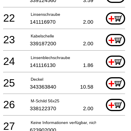
339124560
3.59
22
Linsenschraube
+
141116970
2.00
23
Kabelschelle
+
339187200
2.00
24
Linsenblechschraube
+
141116130
1.86
25
Deckel
+
343363840
10.58
26
M-Schild 56x25
+
338122370
2.00
27
Keine Informationen verfügbar, nicht bestellbar
623902000