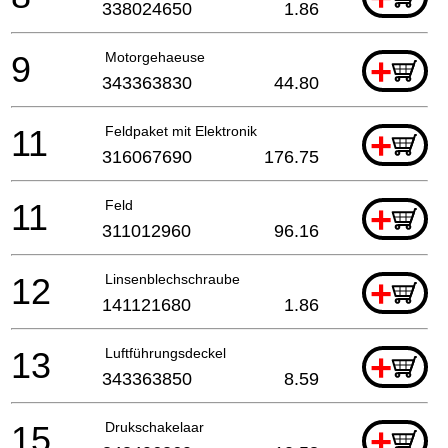
338024650
1.86
9
Motorgehaeuse
+
343363830
44.80
11
Feldpaket mit Elektronik
+
316067690
176.75
11
Feld
+
311012960
96.16
12
Linsenblechschraube
+
141121680
1.86
13
Luftführungsdeckel
+
343363850
8.59
15
Drukschakelaar
+