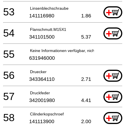
53
Linsenblechschraube
+
141116980
1.86
54
Flanschmutt.M15X1
+
341101500
5.37
55
Keine Informationen verfügbar, nicht bestellbar
631946000
56
Druecker
+
343364110
2.71
57
Druckfeder
+
342001980
4.41
58
Cilinderkopschroef
+
141113900
2.00