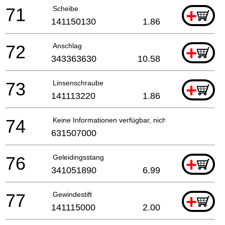
71
Scheibe
+
141150130
1.86
72
Anschlag
+
343363630
10.58
73
Linsenschraube
+
141113220
1.86
74
Keine Informationen verfügbar, nicht bestellbar
631507000
76
Geleidingsstang
+
341051890
6.99
77
Gewindestift
+
141115000
2.00