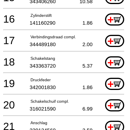
343406260
10.58
16
Zylinderstift
+
141160290
1.86
17
Verbindingsdraad compl.
+
344489180
2.00
18
Schakelstang
+
343363720
5.37
19
Druckfeder
+
342001830
1.86
20
Schakelschuif compl.
+
316021590
6.99
21
Anschlag
+