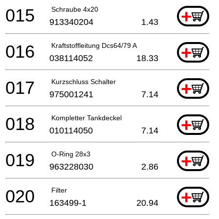
015
Schraube 4x20
+
913340204
1.43
016
Kraftstoffleitung Dcs64/79 A
+
038114052
18.33
017
Kurzschluss Schalter
+
975001241
7.14
018
Kompletter Tankdeckel
+
010114050
7.14
019
O-Ring 28x3
+
963228030
2.86
020
Filter
+
163499-1
20.94