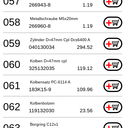
057
+
266943-8
1.19
058
Metallschraube M5x20mm
+
266960-8
1.19
059
Zylinder D=47mm Cpl Dcs6400 A
+
040130034
294.52
060
Kolben D=47mm cpl.
+
325132035
119.12
061
Kolbensatz PC-6114 A
+
183K15-9
109.96
062
Kolbenbolzen
+
119132030
23.56
063
Borgring C12x1