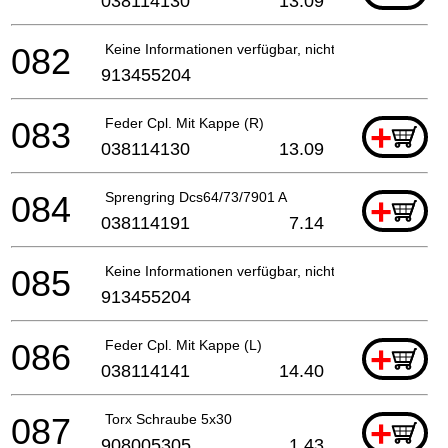
038114130
13.09
082
Keine Informationen verfügbar, nicht bestellbar
913455204
083
Feder Cpl. Mit Kappe (R)
+
038114130
13.09
084
Sprengring Dcs64/73/7901 A
+
038114191
7.14
085
Keine Informationen verfügbar, nicht bestellbar
913455204
086
Feder Cpl. Mit Kappe (L)
+
038114141
14.40
087
Torx Schraube 5x30
+
908005305
1.43