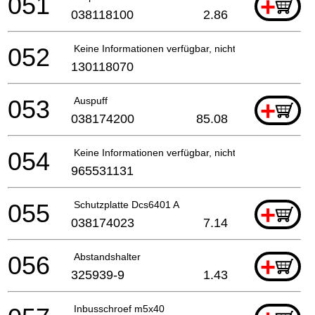
051
+
038118100
2.86
052
Keine Informationen verfügbar, nicht bestellbar
130118070
053
Auspuff
+
038174200
85.08
054
Keine Informationen verfügbar, nicht bestellbar
965531131
055
Schutzplatte Dcs6401 A
+
038174023
7.14
056
Abstandshalter
+
325939-9
1.43
Inbusschroef m5x40