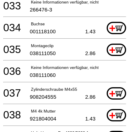
033
Keine Informationen verfügbar, nicht bestellbar
266476-3
034
Buchse
+
001118100
1.43
035
Montageclip
+
038111050
2.86
036
Keine Informationen verfügbar, nicht bestellbar
038111060
037
Zylinderschraube M4x55
+
908204555
2.86
038
M4 4k Mutter
+
921804004
1.43