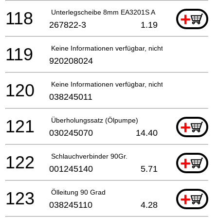
118
Unterlegscheibe 8mm EA3201S A
+
267822-3
1.19
119
Keine Informationen verfügbar, nicht bestellbar
920208024
120
Keine Informationen verfügbar, nicht bestellbar
038245011
121
Überholungssatz (Ölpumpe)
+
030245070
14.40
122
Schlauchverbinder 90Gr.
+
001245140
5.71
123
Ölleitung 90 Grad
+
038245110
4.28