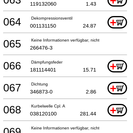
+
119132060
1.43
064
Dekompressionsventil
+
001131150
24.87
065
Keine Informationen verfügbar, nicht bestellbar
266476-3
066
Dämpfungsfeder
+
181114401
15.71
067
Dichtung
+
346873-0
2.86
068
Kurbelwelle Cpl. A
+
038120100
281.44
069
Keine Informationen verfügbar, nicht bestellbar