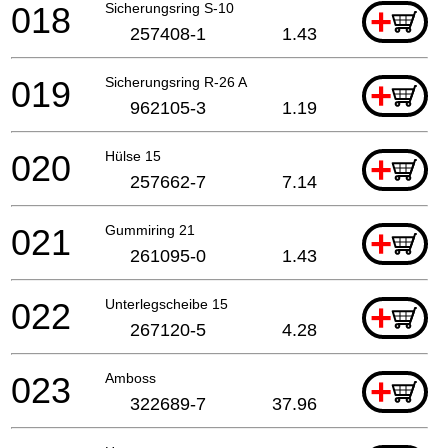
018
Sicherungsring S-10
+
257408-1
1.43
019
Sicherungsring R-26 A
+
962105-3
1.19
020
Hülse 15
+
257662-7
7.14
021
Gummiring 21
+
261095-0
1.43
022
Unterlegscheibe 15
+
267120-5
4.28
023
Amboss
+
322689-7
37.96