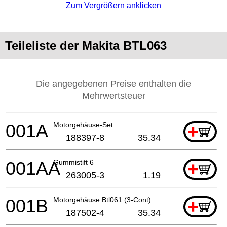
Zum Vergrößern anklicken
Teileliste der Makita BTL063
Die angegebenen Preise enthalten die
Mehrwertsteuer
001A
Motorgehäuse-Set
+
188397-8
35.34
001AA
Gummistift 6
+
263005-3
1.19
001B
Motorgehäuse Btl061 (3-Cont)
+
187502-4
35.34