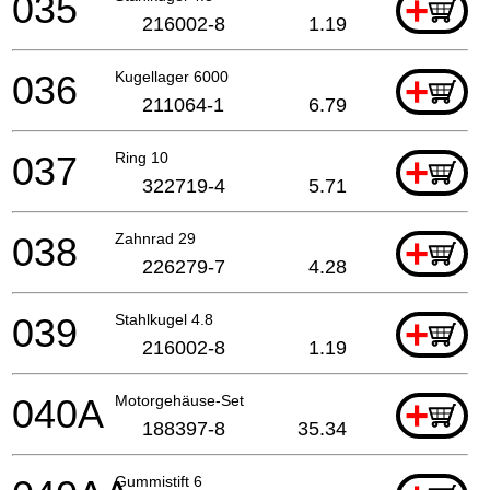
035
+
216002-8
1.19
036
Kugellager 6000
+
211064-1
6.79
037
Ring 10
+
322719-4
5.71
038
Zahnrad 29
+
226279-7
4.28
039
Stahlkugel 4.8
+
216002-8
1.19
040A
Motorgehäuse-Set
+
188397-8
35.34
Gummistift 6