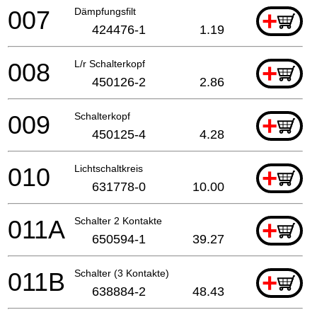
007
Dämpfungsfilt
+
424476-1
1.19
008
L/r Schalterkopf
+
450126-2
2.86
009
Schalterkopf
+
450125-4
4.28
010
Lichtschaltkreis
+
631778-0
10.00
011A
Schalter 2 Kontakte
+
650594-1
39.27
011B
Schalter (3 Kontakte)
+
638884-2
48.43