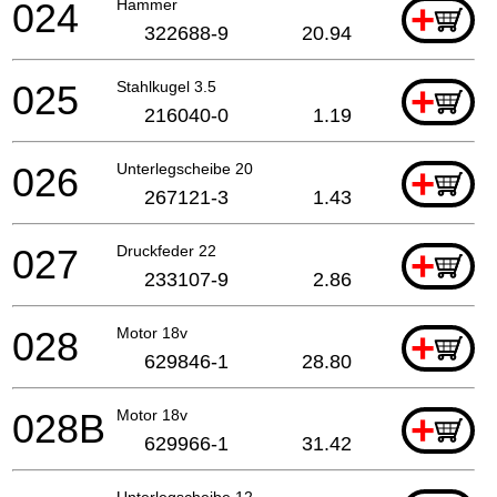
024
Hammer
+
322688-9
20.94
025
Stahlkugel 3.5
+
216040-0
1.19
026
Unterlegscheibe 20
+
267121-3
1.43
027
Druckfeder 22
+
233107-9
2.86
028
Motor 18v
+
629846-1
28.80
028B
Motor 18v
+
629966-1
31.42
Unterlegscheibe 12