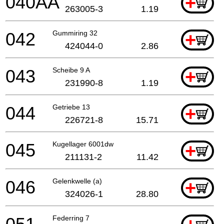
040AA
+
263005-3
1.19
042
Gummiring 32
+
424044-0
2.86
043
Scheibe 9 A
+
231990-8
1.19
044
Getriebe 13
+
226721-8
15.71
045
Kugellager 6001dw
+
211131-2
11.42
046
Gelenkwelle (a)
+
324026-1
28.80
Federring 7