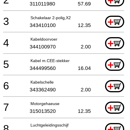
+
311011980
57.69
3
Schakelaar 2-polig,X2
+
343410100
12.35
4
Kabeldoorvoer
+
344100970
2.00
5
Kabel m.CEE-stekker
+
344499560
16.04
6
Kabelschelle
+
343362490
2.00
7
Motorgehaeuse
+
315013520
12.35
8
Luchtgeleidingsschijf
+