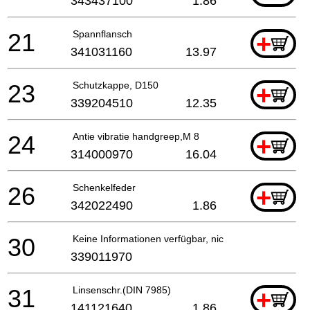
343437100
1.86
21
Spannflansch
+
341031160
13.97
23
Schutzkappe, D150
+
339204510
12.35
24
Antie vibratie handgreep,M 8
+
314000970
16.04
26
Schenkelfeder
+
342022490
1.86
30
Keine Informationen verfügbar, nicht bestellbar
339011970
31
Linsenschr.(DIN 7985)
+
141121640
1.86