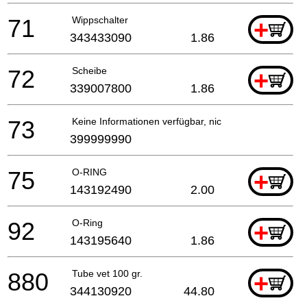
71
Wippschalter
+
343433090
1.86
72
Scheibe
+
339007800
1.86
73
Keine Informationen verfügbar, nicht bestellbar
399999990
75
O-RING
+
143192490
2.00
92
O-Ring
+
143195640
1.86
880
Tube vet 100 gr.
+
344130920
44.80