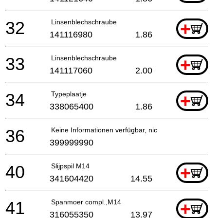
32
Linsenblechschraube
+
141116980
1.86
33
Linsenblechschraube
+
141117060
2.00
34
Typeplaatje
+
338065400
1.86
36
Keine Informationen verfügbar, nicht bestellbar
399999990
40
Slijpspil M14
+
341604420
14.55
41
Spanmoer compl.,M14
+
316055350
13.97