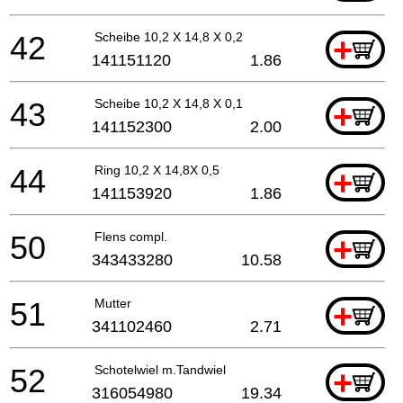
42
Scheibe 10,2 X 14,8 X 0,2
+
141151120
1.86
43
Scheibe 10,2 X 14,8 X 0,1
+
141152300
2.00
44
Ring 10,2 X 14,8X 0,5
+
141153920
1.86
50
Flens compl.
+
343433280
10.58
51
Mutter
+
341102460
2.71
52
Schotelwiel m.Tandwiel
+
316054980
19.34