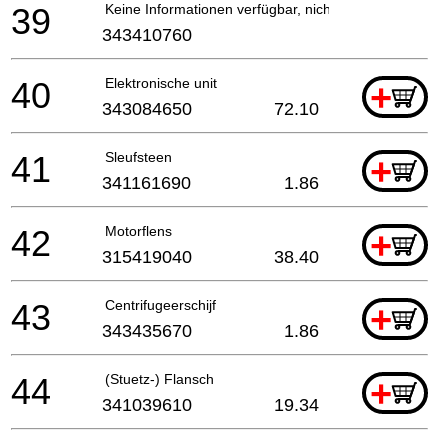
39
Keine Informationen verfügbar, nicht bestellbar
343410760
40
Elektronische unit
+
343084650
72.10
41
Sleufsteen
+
341161690
1.86
42
Motorflens
+
315419040
38.40
43
Centrifugeerschijf
+
343435670
1.86
44
(Stuetz-) Flansch
+
341039610
19.34