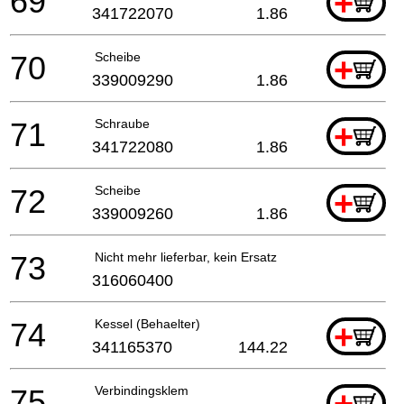
69
+
341722070
1.86
70
Scheibe
+
339009290
1.86
71
Schraube
+
341722080
1.86
72
Scheibe
+
339009260
1.86
73
Nicht mehr lieferbar, kein Ersatz
316060400
74
Kessel (Behaelter)
+
341165370
144.22
75
Verbindingsklem
+