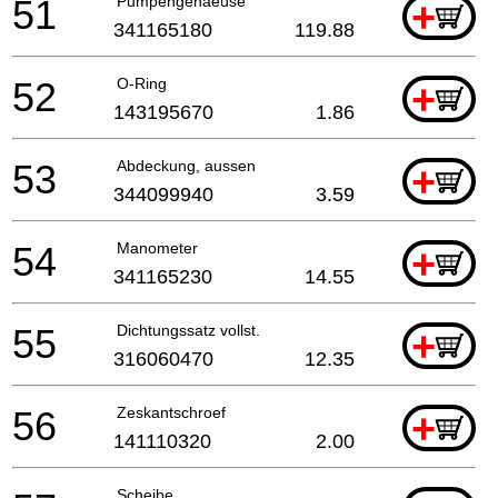
51
Pumpengehaeuse
+
341165180
119.88
52
O-Ring
+
143195670
1.86
53
Abdeckung, aussen
+
344099940
3.59
54
Manometer
+
341165230
14.55
55
Dichtungssatz vollst.
+
316060470
12.35
56
Zeskantschroef
+
141110320
2.00
Scheibe