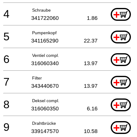
4
Schraube
+
341722060
1.86
5
Pumpenkopf
+
341165290
22.37
6
Ventiel compl.
+
316060340
13.97
7
Filter
+
343440670
13.97
8
Deksel compl.
+
316060350
6.16
9
Drahtbrücke
+
339147570
10.58