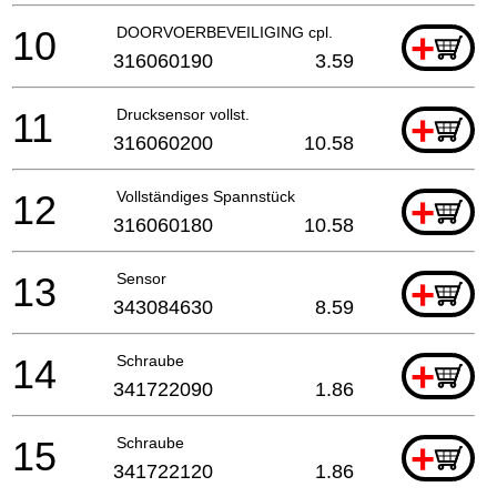
10
DOORVOERBEVEILIGING cpl.
+
316060190
3.59
11
Drucksensor vollst.
+
316060200
10.58
12
Vollständiges Spannstück
+
316060180
10.58
13
Sensor
+
343084630
8.59
14
Schraube
+
341722090
1.86
15
Schraube
+
341722120
1.86