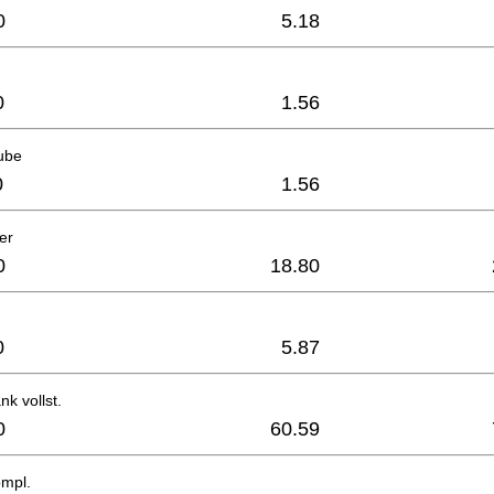
0
5.18
0
1.56
ube
0
1.56
er
0
18.80
0
5.87
nk vollst.
0
60.59
ompl.