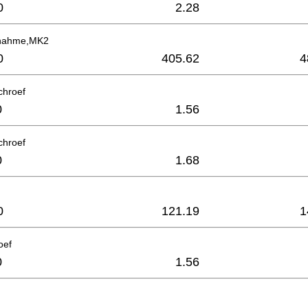
0
2.28
fnahme,MK2
0
405.62
4
chroef
0
1.56
chroef
0
1.68
0
121.19
1
oef
0
1.56