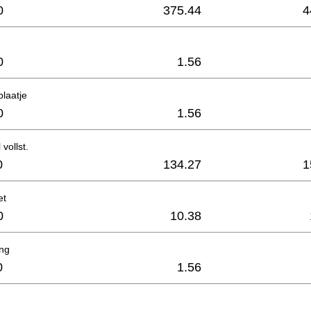
0
375.44
4
0
1.56
laatje
0
1.56
 vollst.
0
134.27
1
et
0
10.38
ing
0
1.56