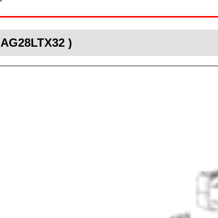
MAG28LTX32 )