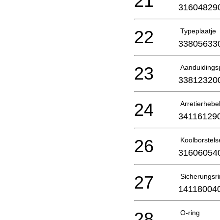
21
31604829
22
Typeplaatje
33805633
23
Aanduidingsp
33812320
24
Arretierhebel
34116129
26
Koolborstels
31606054
27
Sicherungsr
14118004
28
O-ring