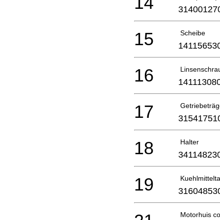
14
31400127
15
Scheibe
14115653
16
Linsenschra
14111308
17
Getriebeträg
31541751
18
Halter
34114823
19
Kuehlmittelta
31604853
Motorhuis c