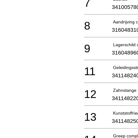
7
34100578
8
Aandrijving 
31604831
9
Lagerschild 
31604896
11
Geleidingsst
34114824
12
Zahnstange
34114822
13
Kunststoffrie
34114825
Greep compl