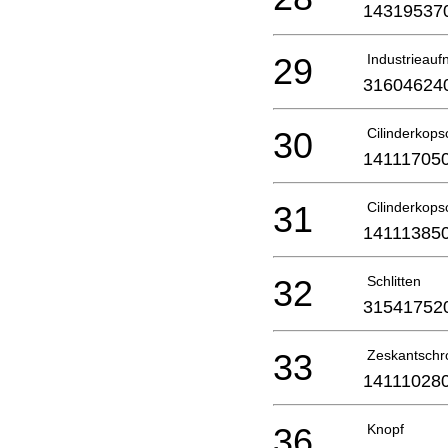
14319537
29
Industrieau
31604624
30
Cilinderkops
14111705
31
Cilinderkops
14111385
32
Schlitten
31541752
33
Zeskantschr
14111028
36
Knopf