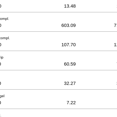
0
13.48
compl.
0
603.09
7
compl.
0
107.70
1
rip
0
60.59
0
32.27
gel
0
7.22
.