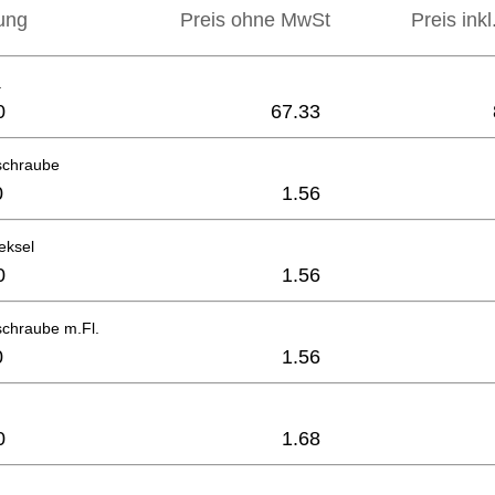
ung
Preis ohne MwSt
Preis ink
.
0
67.33
schraube
0
1.56
eksel
0
1.56
schraube m.Fl.
0
1.56
0
1.68