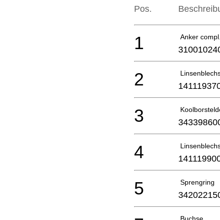
Pos.
Beschreib
1
Anker compl
31001024
2
Linsenblech
14111937
3
Koolborsteld
34339860
4
Linsenblech
14111990
5
Sprengring
34202215
Buchse