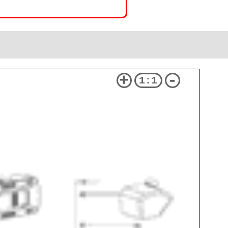
+
-
1:1