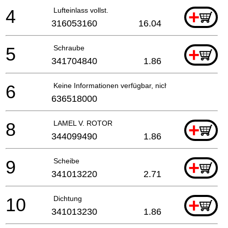
4
Lufteinlass vollst.
+
316053160
16.04
5
Schraube
+
341704840
1.86
6
Keine Informationen verfügbar, nicht bestellbar
636518000
8
LAMEL V. ROTOR
+
344099490
1.86
9
Scheibe
+
341013220
2.71
10
Dichtung
+
341013230
1.86