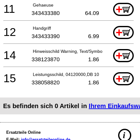
11
Gehaeuse
+
343433380
64.09
12
Handgriff
+
343433390
6.99
14
Hinweisschild Warning, Text/Symbol
+
338123870
1.86
15
Leistungsschild, 04120000,DB 10
+
338058820
1.86
Es befinden sich
0
Artikel in
Ihrem Einkaufsw
Ersatzteile Online
i
E-Mail:
info@ersatzteileonline.de