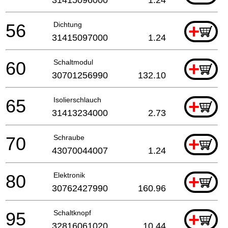
56
Dichtung
+
31415097000
1.24
60
Schaltmodul
+
30701256990
132.10
65
Isolierschlauch
+
31413234000
2.73
70
Schraube
+
43070044007
1.24
80
Elektronik
+
30762427990
160.96
95
Schaltknopf
+
32816061020
10.44