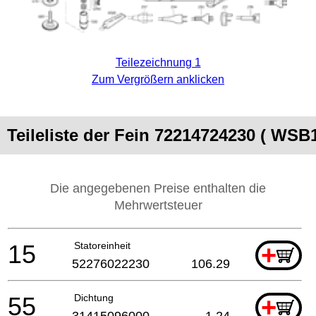
Teilezeichnung 1
Zum Vergrößern anklicken
Teileliste der Fein 72214724230 ( WSB
Die angegebenen Preise enthalten die
Mehrwertsteuer
15
Statoreinheit
+
52276022230
106.29
55
Dichtung
+
31415096000
1.24