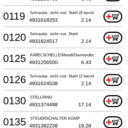
0119
Schraube, nicht rost. Stahl (8 benötigt)
+
4931618253
2.14
0120
Schraube, nicht rost. Stahl
+
4931624517
2.14
0125
KABELSCHELLE/Metall/Diamandbohrmaschine
+
4931256500
6.43
0126
Schraube, nicht rost. Stahl (2 benötigt)
+
4931624538
2.14
0130
STELLRING
+
4931374498
17.14
0135
STEUERSCHALTER KOMP
+
4931382238
19.28