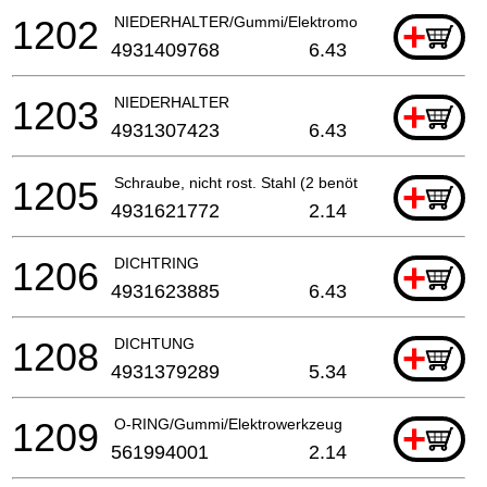
1202
NIEDERHALTER/Gummi/Elektromotor
+
4931409768
6.43
1203
NIEDERHALTER
+
4931307423
6.43
1205
Schraube, nicht rost. Stahl (2 benötigt)
+
4931621772
2.14
1206
DICHTRING
+
4931623885
6.43
1208
DICHTUNG
+
4931379289
5.34
1209
O-RING/Gummi/Elektrowerkzeug
+
561994001
2.14