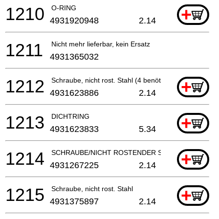
1210
O-RING
+
4931920948
2.14
1211
Nicht mehr lieferbar, kein Ersatz
4931365032
1212
Schraube, nicht rost. Stahl (4 benötigt)
+
4931623886
2.14
1213
DICHTRING
+
4931623833
5.34
1214
SCHRAUBE/NICHT ROSTENDER STAHL (2 benötigt)
+
4931267225
2.14
1215
Schraube, nicht rost. Stahl
+
4931375897
2.14