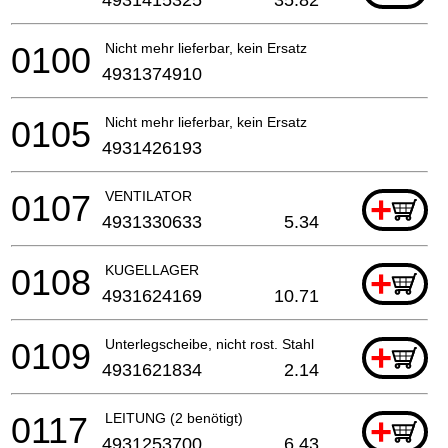
0100
Nicht mehr lieferbar, kein Ersatz
4931374910
0105
Nicht mehr lieferbar, kein Ersatz
4931426193
0107
VENTILATOR
+
4931330633
5.34
0108
KUGELLAGER
+
4931624169
10.71
0109
Unterlegscheibe, nicht rost. Stahl
+
4931621834
2.14
0117
LEITUNG (2 benötigt)
+
4931253700
6.43