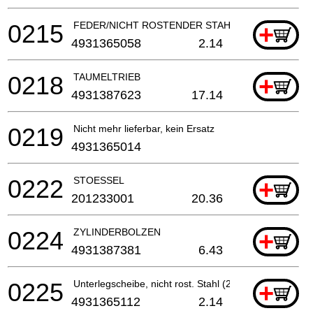
0215
FEDER/NICHT ROSTENDER STAHL
+
4931365058
2.14
0218
TAUMELTRIEB
+
4931387623
17.14
0219
Nicht mehr lieferbar, kein Ersatz
4931365014
0222
STOESSEL
+
201233001
20.36
0224
ZYLINDERBOLZEN
+
4931387381
6.43
0225
Unterlegscheibe, nicht rost. Stahl (2 benötigt)
+
4931365112
2.14