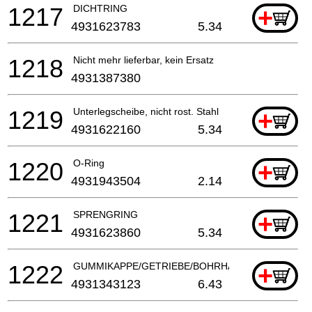
1217
DICHTRING
+
4931623783
5.34
1218
Nicht mehr lieferbar, kein Ersatz
4931387380
1219
Unterlegscheibe, nicht rost. Stahl
+
4931622160
5.34
1220
O-Ring
+
4931943504
2.14
1221
SPRENGRING
+
4931623860
5.34
1222
GUMMIKAPPE/GETRIEBE/BOHRHAMMER
+
4931343123
6.43