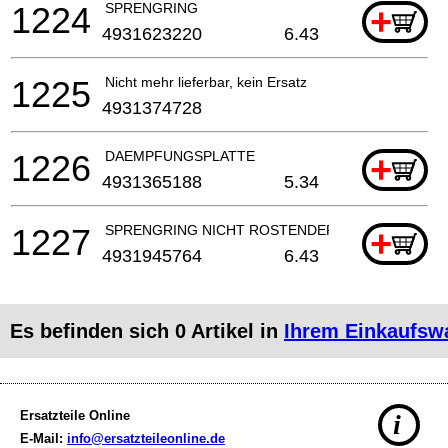
1224
SPRENGRING
+
4931623220
6.43
1225
Nicht mehr lieferbar, kein Ersatz
4931374728
1226
DAEMPFUNGSPLATTE
+
4931365188
5.34
1227
SPRENGRING NICHT ROSTENDER STAHL
+
4931945764
6.43
Es befinden sich
0
Artikel in
Ihrem Einkaufsw
Ersatzteile Online
i
E-Mail:
info@ersatzteileonline.de