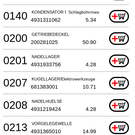
0140
KONDENSATOR f. Schlagbohrmaschine
+
4931311062
5.34
0200
GETRIEBEDECKEL
+
200281025
50.90
0201
NADELLAGER
+
4931933756
4.28
0207
KUGELLAGER/Elektrowerkzeuge
+
681383001
10.71
0208
NADELHUELSE
+
4931219424
4.28
0213
VORGELEGEWELLE
+
4931365010
14.99