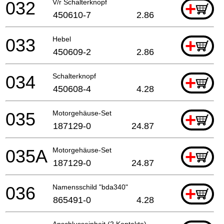
032
V/r Schalterknopf
+
450610-7
2.86
033
Hebel
+
450609-2
2.86
034
Schalterknopf
+
450608-4
4.28
035
Motorgehäuse-Set
+
187129-0
24.87
035A
Motorgehäuse-Set
+
187129-0
24.87
036
Namensschild "bda340"
+
865491-0
4.28
Anschlusseinheit (2 Kontakte)