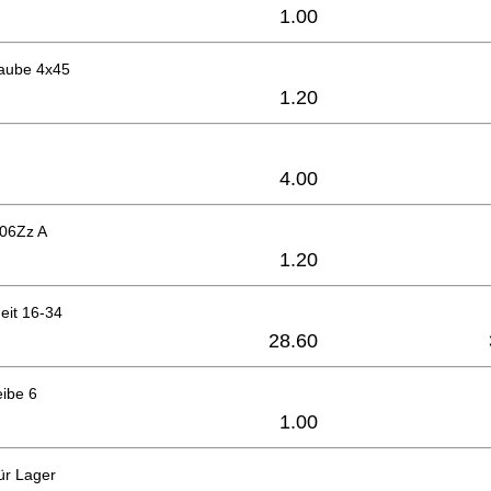
1.00
aube 4x45
1.20
4.00
606Zz A
1.20
eit 16-34
28.60
eibe 6
1.00
ür Lager