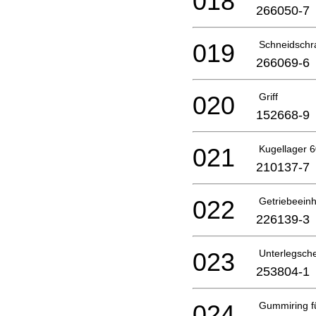
018
266050-7
019
Schneidschr
266069-6
020
Griff
152668-9
021
Kugellager 
210137-7
022
Getriebeeinh
226139-3
023
Unterlegsch
253804-1
024
Gummiring f