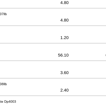
4.80
07llb
4.80
1.20
56.10
3.60
08llb
2.40
tte Dp4003