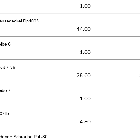
1.00
äusedeckel Dp4003
44.00
eibe 6
1.00
eit 7-36
28.60
eibe 7
1.00
07llb
4.80
idende Schraube Pt4x30