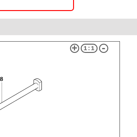
+
-
1:1