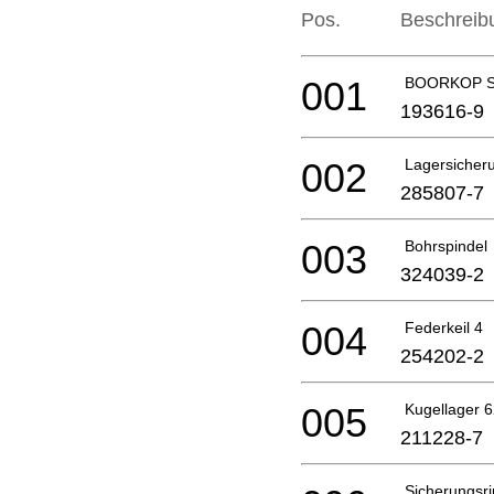
Pos.
Beschreib
001
BOORKOP S
193616-9
002
Lagersicher
285807-7
003
Bohrspindel
324039-2
004
Federkeil 4
254202-2
005
Kugellager 6
211228-7
Sicherungsr