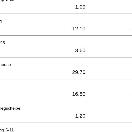
1.00
g
12.10
195
3.60
haeuse
29.70
16.50
rlegscheibe
1.20
ng S-11