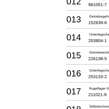
012
961051-7
013
Getriebegeh
152639-6
014
Unterlegsch
253804-1
015
Getriebeeinh
226138-5
016
Unterlegsch
253133-2
017
Kugellager 6
211021-9
Selbstschne