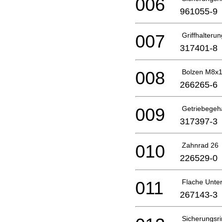
006
961055-9
007
Griffhalterun
317401-8
008
Bolzen M8x
266265-6
009
Getriebege
317397-3
010
Zahnrad 26
226529-0
011
Flache Unte
267143-3
Sicherungsri