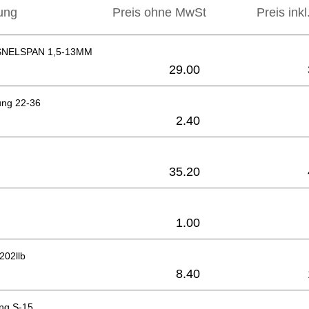
ung
Preis ohne MwSt
Preis ink
NELSPAN 1,5-13MM
29.00
ung 22-36
2.40
35.20
1.00
202llb
8.40
ing S-15