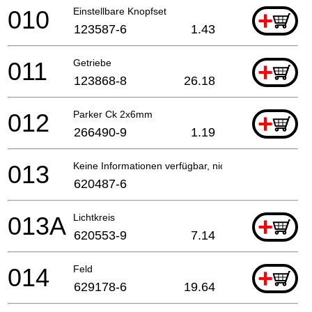
010
Einstellbare Knopfset
+
123587-6
1.43
011
Getriebe
+
123868-8
26.18
012
Parker Ck 2x6mm
+
266490-9
1.19
013
Keine Informationen verfügbar, nicht bestellbar
620487-6
013A
Lichtkreis
+
620553-9
7.14
014
Feld
+
629178-6
19.64