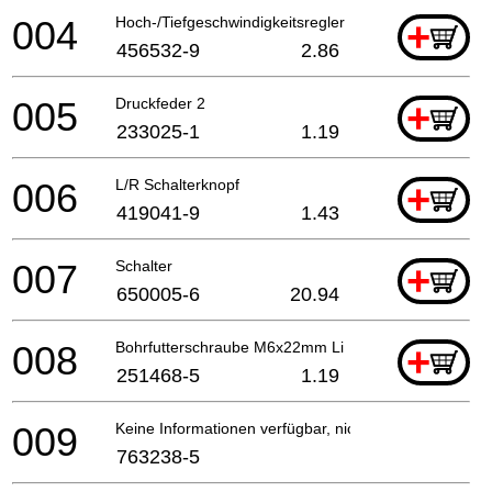
004
Hoch-/Tiefgeschwindigkeitsregler
+
456532-9
2.86
005
Druckfeder 2
+
233025-1
1.19
006
L/R Schalterknopf
+
419041-9
1.43
007
Schalter
+
650005-6
20.94
008
Bohrfutterschraube M6x22mm Li
+
251468-5
1.19
009
Keine Informationen verfügbar, nicht bestellbar
763238-5