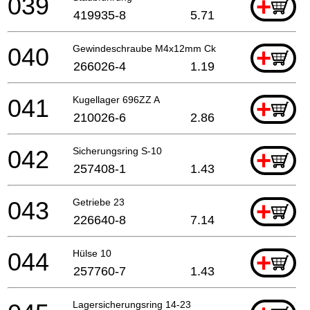
039
+
419935-8
5.71
040
Gewindeschraube M4x12mm Ck
+
266026-4
1.19
041
Kugellager 696ZZ A
+
210026-6
2.86
042
Sicherungsring S-10
+
257408-1
1.43
043
Getriebe 23
+
226640-8
7.14
044
Hülse 10
+
257760-7
1.43
Lagersicherungsring 14-23