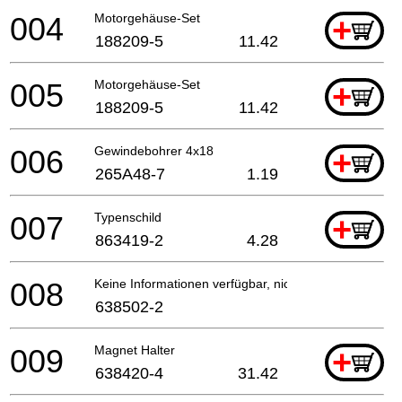
004
Motorgehäuse-Set
+
188209-5
11.42
005
Motorgehäuse-Set
+
188209-5
11.42
006
Gewindebohrer 4x18
+
265A48-7
1.19
007
Typenschild
+
863419-2
4.28
008
Keine Informationen verfügbar, nicht bestellbar
638502-2
009
Magnet Halter
+
638420-4
31.42