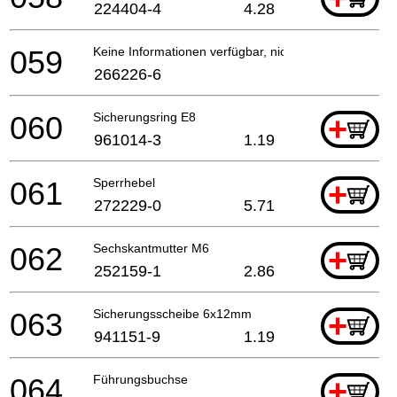
224404-4
4.28
059
Keine Informationen verfügbar, nicht bestellbar
266226-6
060
Sicherungsring E8
+
961014-3
1.19
061
Sperrhebel
+
272229-0
5.71
062
Sechskantmutter M6
+
252159-1
2.86
063
Sicherungsscheibe 6x12mm
+
941151-9
1.19
064
Führungsbuchse
+