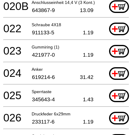
020B
Anschlusseinheit 14,4 V (3 Kont.)
+
643867-9
13.09
022
Schraube 4X18
+
911133-5
1.19
023
Gummiring (1)
+
421977-0
1.19
024
Anker
+
619214-6
31.42
025
Sperrtaste
+
345643-4
1.43
026
Druckfeder 6x29mm
+
233117-6
1.19