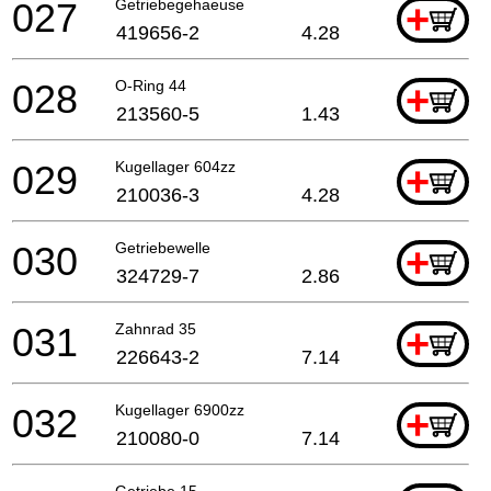
027
Getriebegehaeuse
+
419656-2
4.28
028
O-Ring 44
+
213560-5
1.43
029
Kugellager 604zz
+
210036-3
4.28
030
Getriebewelle
+
324729-7
2.86
031
Zahnrad 35
+
226643-2
7.14
032
Kugellager 6900zz
+
210080-0
7.14
Getriebe 15