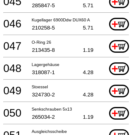
045
+
285847-5
5.71
046
Kugellager 6900Ddw DUX60 A
+
210258-5
5.71
047
O-Ring 26
+
213435-8
1.19
048
Lagergehäuse
+
318087-1
4.28
049
Stoessel
+
324730-2
4.28
050
Senkschrauben 5x13
+
265034-2
1.19
Ausgleichsscheibe