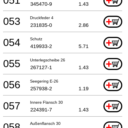
051
+
345470-9
1.43
053
Druckfeder 4
+
231835-0
2.86
054
Schutz
+
419933-2
5.71
055
Unterlegscheibe 26
+
267127-1
1.43
056
Seegering E-26
+
257938-2
1.19
057
Innere Flansch 30
+
224391-7
1.43
058
Außenflansch 30
+