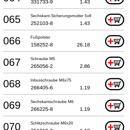
331733-9
1.43
065
Sechskant-Sicherungsmutter 5x8
+
252103-8
1.43
066
Fußpolster
+
158252-8
26.18
067
Schraube M5
+
265056-2
2.86
068
Inbusschraube M6x75
+
266405-6
1.19
069
Sechskantschraube M6
+
266225-8
1.19
070
Schlitzschraube M6x20
+