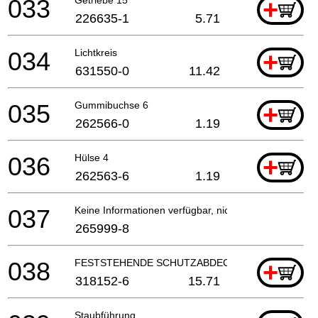
033
+
226635-1
5.71
034
Lichtkreis
+
631550-0
11.42
035
Gummibuchse 6
+
262566-0
1.19
036
Hülse 4
+
262563-6
1.19
037
Keine Informationen verfügbar, nicht bestellbar
265999-8
038
FESTSTEHENDE SCHUTZABDECKUNG
+
318152-6
15.71
Staubführung