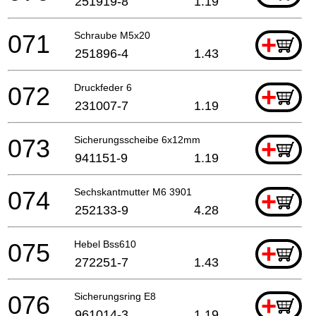
251919-8
1.19
071
Schraube M5x20
+
251896-4
1.43
072
Druckfeder 6
+
231007-7
1.19
073
Sicherungsscheibe 6x12mm
+
941151-9
1.19
074
Sechskantmutter M6 3901
+
252133-9
4.28
075
Hebel Bss610
+
272251-7
1.43
076
Sicherungsring E8
+
961014-3
1.19