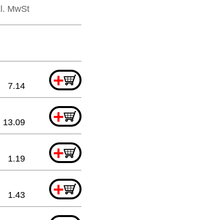
kl. MwSt
+
7.14
+
13.09
+
1.19
+
1.43