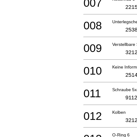
007
2215
008
Unterlegsch
2538
009
Verstellbare 
3212
010
Keine Inform
2514
011
Schraube 5
9112
012
Kolben
3212
O-Ring 6