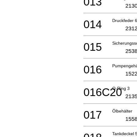
013
2130
014
Druckfeder 
2312
015
Sicherungss
2538
016
Pumpengehä
1522
016C20
O-Ring 3
2135
017
Ölbehälter
1558
Tankdeckel 