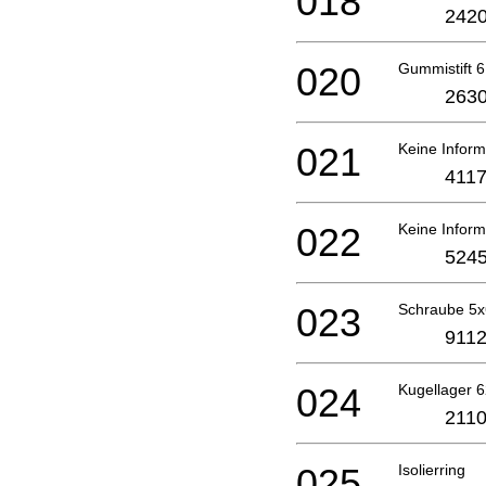
018
2420
020
Gummistift 6
2630
021
Keine Inform
4117
022
Keine Inform
5245
023
Schraube 5
9112
024
Kugellager 6
2110
025
Isolierring