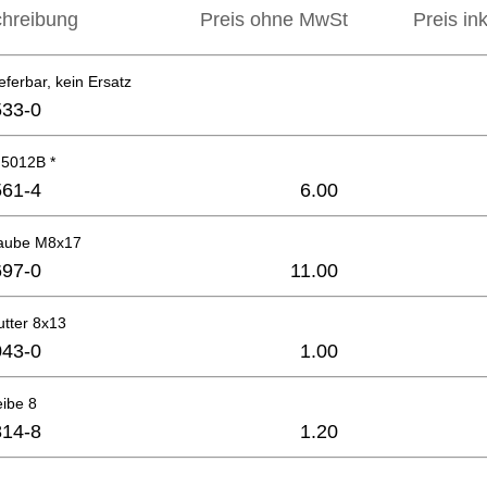
hreibung
Preis ohne MwSt
Preis in
eferbar, kein Ersatz
33-0
 5012B *
61-4
6.00
raube M8x17
97-0
11.00
tter 8x13
43-0
1.00
eibe 8
14-8
1.20