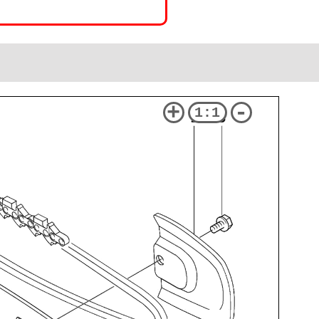
+
-
1:1