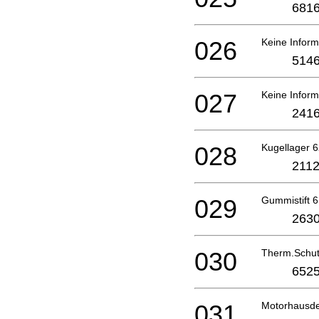
6816
026
Keine Inform
5146
027
Keine Inform
2416
028
Kugellager 6
2112
029
Gummistift 6
2630
030
Therm.Schu
6525
031
Motorhausde