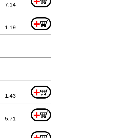
+
7.14
+
1.19
+
1.43
+
5.71
+