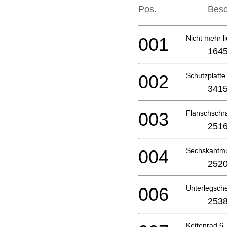
Pos.
Besc
001
Nicht mehr li
1645
002
Schutzplatte
3415
003
Flanschsch
2516
004
Sechskantmu
2520
006
Unterlegsch
2538
Kettenrad 6