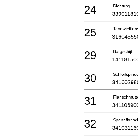
24
Dichtung
33901181
25
Tandwielflen
31604555
29
Borgschijf
14118150
30
Schleifspinde
34160298
31
Flanschmutt
34110690
32
Spannflansc
34103116