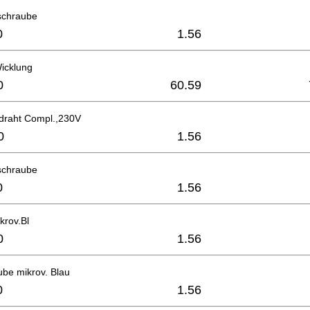
schraube
0
1.56
icklung
0
60.59
draht Compl.,230V
0
1.56
schraube
0
1.56
krov.Bl
0
1.56
be mikrov. Blau
0
1.56