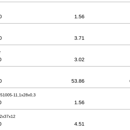
0
1.56
0
3.71
r
0
3.02
0
53.86
51005-11,1x28x0,3
0
1.56
12x37x12
0
4.51