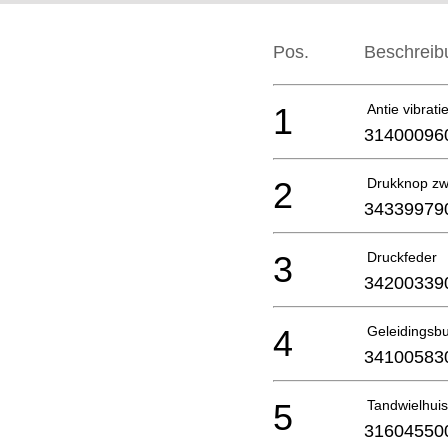
Pos.
Beschreib
1
Antie vibrat
31400096
2
Drukknop zw
34339979
3
Druckfeder
34200339
4
Geleidingsb
34100583
5
Tandwielhuis
31604550