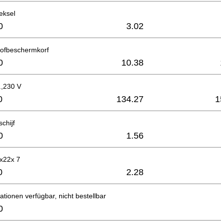
eksel
0
3.02
tofbeschermkorf
0
10.38
.,230 V
0
134.27
1
chijf
0
1.56
8x22x 7
0
2.28
ationen verfügbar, nicht bestellbar
0