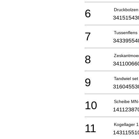
6
Druckbolzen
34151543
7
Tussenflens
34339554
8
Zeskantmoe
34110066
9
Tandwiel set
31604553
10
Scheibe MN-
14112387
11
Kogellager 
14311551