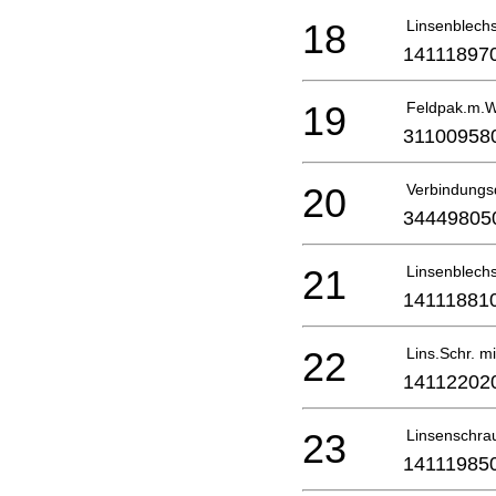
18
Linsenblech
14111897
19
Feldpak.m.W
31100958
20
Verbindungs
34449805
21
Linsenblech
14111881
22
Lins.Schr. mi
14112202
23
Linsenschrau
14111985