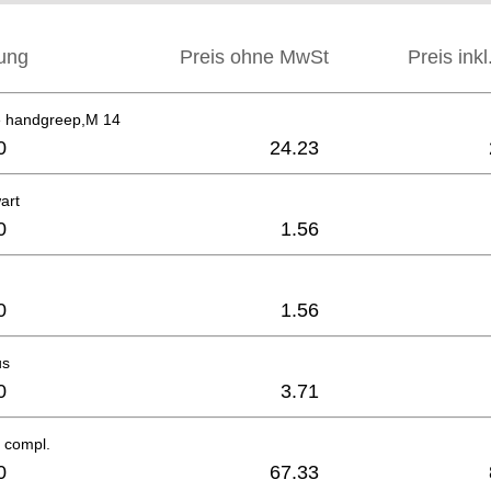
ung
Preis ohne MwSt
Preis ink
ie handgreep,M 14
0
24.23
art
0
1.56
0
1.56
us
0
3.71
 compl.
0
67.33