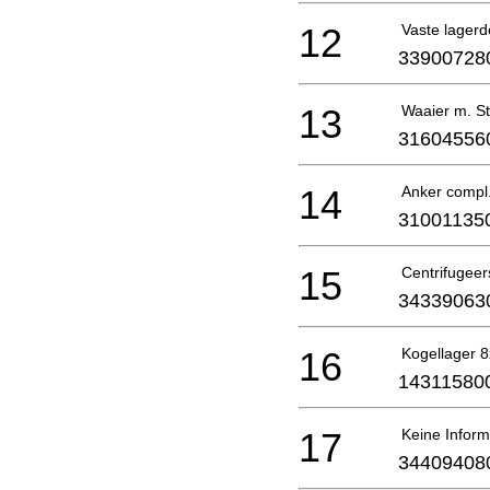
12
Vaste lagerd
33900728
13
Waaier m. S
31604556
14
Anker compl
31001135
15
Centrifugeers
34339063
16
Kogellager 
14311580
17
Keine Inform
34409408