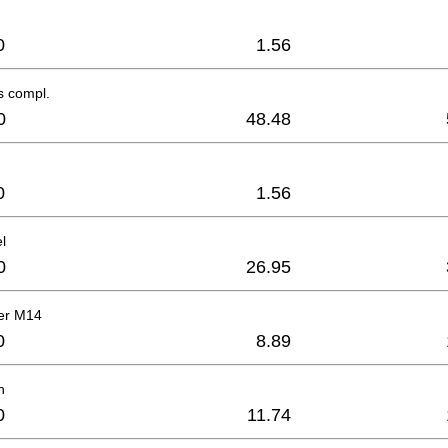
0
1.56
s compl.
0
48.48
0
1.56
l
0
26.95
er M14
0
8.89
h
0
11.74