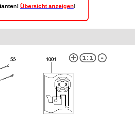
rianten!
Übersicht anzeigen
!
+
-
1:1