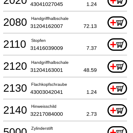
2020
+
43041027045
1.24
2080
Handgriffhalbschale
+
31204162007
72.13
2110
Stopfen
+
31416039009
7.37
2120
Handgriffhalbschale
+
31204163001
48.59
2130
Flachkopfschraube
+
43003042041
1.24
2140
Hinweisschild
+
32217084000
2.73
5000
Zylinderstift
+