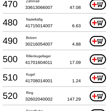
470
Zahnrad
+
33613066007
47.08
480
Nadelkäfig
+
41715014007
6.63
490
Bolzen
+
30216054007
4.88
500
Rillenkugellager
+
41701604011
17.09
510
Kugel
+
41708014001
1.24
520
Ring
+
32602040002
147.29
Spiralfeder