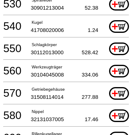
530
+
30901213004
52.38
540
Kugel
+
41708020006
1.24
550
Schlagkörper
+
30112013000
528.42
560
Werkzeugträger
+
30104045008
334.06
570
Getriebegehäuse
+
31508114014
277.88
580
Nippel
+
32131037005
17.46
Rillenkugellager