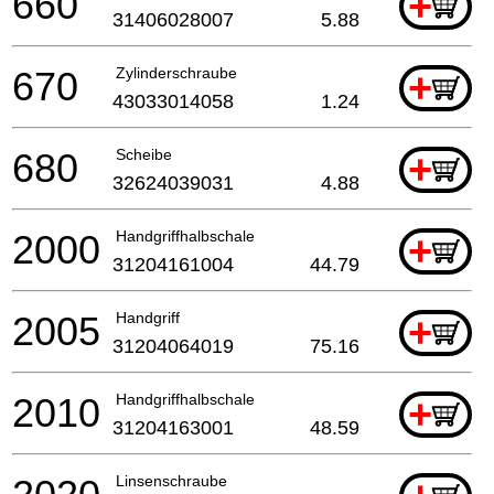
660
+
31406028007
5.88
670
Zylinderschraube
+
43033014058
1.24
680
Scheibe
+
32624039031
4.88
2000
Handgriffhalbschale
+
31204161004
44.79
2005
Handgriff
+
31204064019
75.16
2010
Handgriffhalbschale
+
31204163001
48.59
Linsenschraube