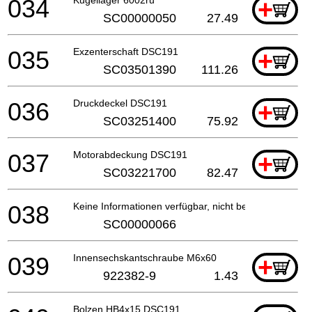
034
+
SC00000050
27.49
035
Exzenterschaft DSC191
+
SC03501390
111.26
036
Druckdeckel DSC191
+
SC03251400
75.92
037
Motorabdeckung DSC191
+
SC03221700
82.47
038
Keine Informationen verfügbar, nicht bestellbar
SC00000066
039
Innensechskantschraube M6x60
+
922382-9
1.43
Bolzen HB4x15 DSC191