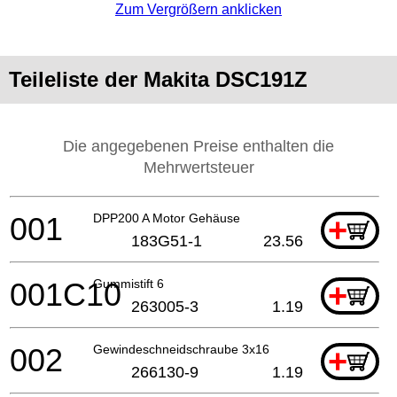
Zum Vergrößern anklicken
Teileliste der Makita DSC191Z
Die angegebenen Preise enthalten die
Mehrwertsteuer
001
DPP200 A Motor Gehäuse
+
183G51-1
23.56
001C10
Gummistift 6
+
263005-3
1.19
002
Gewindeschneidschraube 3x16
+
266130-9
1.19