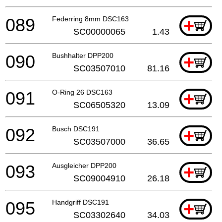
089
Federring 8mm DSC163
+
SC00000065
1.43
090
Bushhalter DPP200
+
SC03507010
81.16
091
O-Ring 26 DSC163
+
SC06505320
13.09
092
Busch DSC191
+
SC03507000
36.65
093
Ausgleicher DPP200
+
SC09004910
26.18
095
Handgriff DSC191
+
SC03302640
34.03