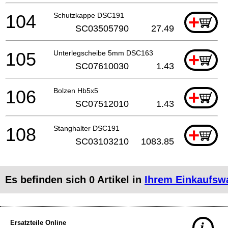
104
Schutzkappe DSC191
+
SC03505790
27.49
105
Unterlegscheibe 5mm DSC163
+
SC07610030
1.43
106
Bolzen Hb5x5
+
SC07512010
1.43
108
Stanghalter DSC191
+
SC03103210
1083.85
Es befinden sich
0
Artikel in
Ihrem Einkaufsw
Ersatzteile Online
i