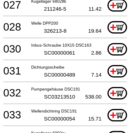
027
Kugellager 6802llb
+
211246-5
11.42
028
Welle DPP200
+
326213-8
19.64
030
Inbus-Schraube 10X15 DSC163
+
SC00000061
2.86
031
Dichtungsscheibe
+
SC00000489
7.14
032
Pumpengehäuse DSC191
+
SC03213510
538.00
033
Wellendichtring DSC191
+
SC00000054
15.71
Kugellager 6002ru