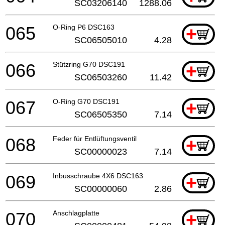
SC03206140
1288.06
065
O-Ring P6 DSC163
+
SC06505010
4.28
066
Stützring G70 DSC191
+
SC06503260
11.42
067
O-Ring G70 DSC191
+
SC06505350
7.14
068
Feder für Entlüftungsventil
+
SC00000023
7.14
069
Inbusschraube 4X6 DSC163
+
SC00000060
2.86
070
Anschlagplatte
+