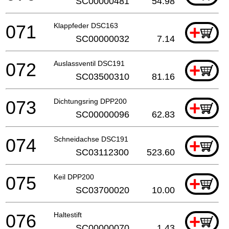
SC00000481
54.98
071
Klappfeder DSC163
+
SC00000032
7.14
072
Auslassventil DSC191
+
SC03500310
81.16
073
Dichtungsring DPP200
+
SC00000096
62.83
074
Schneidachse DSC191
+
SC03112300
523.60
075
Keil DPP200
+
SC03700020
10.00
076
Haltestift
+
SC00000070
1.43