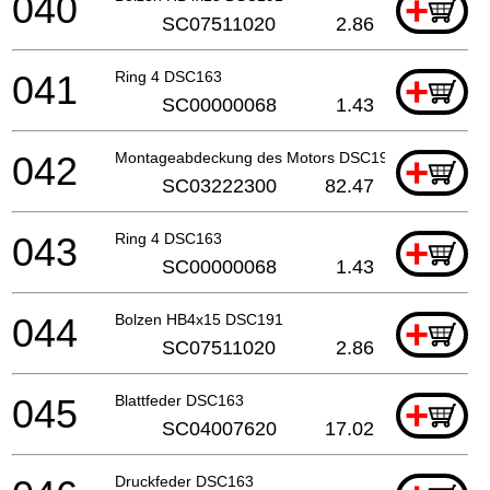
040
+
SC07511020
2.86
041
Ring 4 DSC163
+
SC00000068
1.43
042
Montageabdeckung des Motors DSC191
+
SC03222300
82.47
043
Ring 4 DSC163
+
SC00000068
1.43
044
Bolzen HB4x15 DSC191
+
SC07511020
2.86
045
Blattfeder DSC163
+
SC04007620
17.02
Druckfeder DSC163