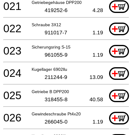
021
Getriebegehäuse DPP200
+
419252-6
4.28
022
Schraube 3X12
+
911017-7
1.19
023
Sicherungsring S-15
+
961055-9
1.19
024
Kugellager 6902llu
+
211244-9
13.09
025
Getriebe B DPP200
+
318455-8
40.58
026
Gewindeschraube Pt4x20
+
266045-0
1.19