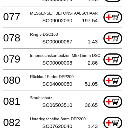
077
MESSENSET BETONSTAALSCHAAR
+
SC09002030
197.54
078
Ring 5 DSC163
+
SC00000067
1.43
079
Innensechskantbolzen M5x15mm DSC163
+
SC00000098
2.86
080
Rücklauf Feder DPP200
+
SC04000050
51.05
081
Staubschutz
+
SC06503510
36.65
082
Unterlegscheibe 8mm DPP200
+
SC07620040
1.43