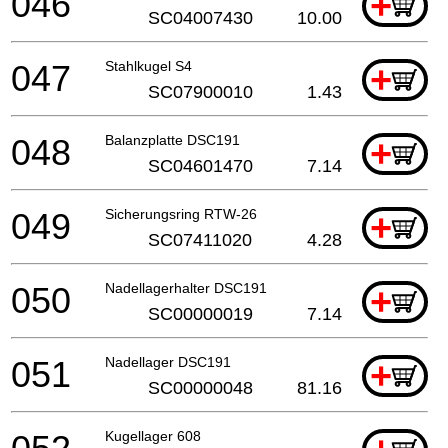
046
+
SC04007430
10.00
047
Stahlkugel S4
+
SC07900010
1.43
048
Balanzplatte DSC191
+
SC04601470
7.14
049
Sicherungsring RTW-26
+
SC07411020
4.28
050
Nadellagerhalter DSC191
+
SC00000019
7.14
051
Nadellager DSC191
+
SC00000048
81.16
Kugellager 608