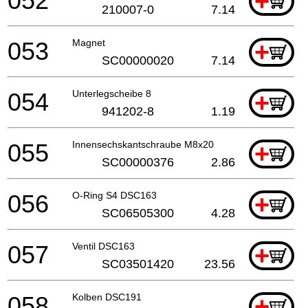
052
+
210007-0
7.14
053
Magnet
+
SC00000020
7.14
054
Unterlegscheibe 8
+
941202-8
1.19
055
Innensechskantschraube M8x20
+
SC00000376
2.86
056
O-Ring S4 DSC163
+
SC06505300
4.28
057
Ventil DSC163
+
SC03501420
23.56
058
Kolben DSC191
+