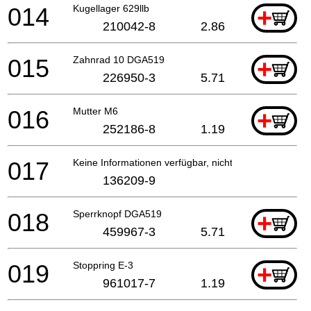
014
Kugellager 629llb
+
210042-8
2.86
015
Zahnrad 10 DGA519
+
226950-3
5.71
016
Mutter M6
+
252186-8
1.19
017
Keine Informationen verfügbar, nicht bestellbar
136209-9
018
Sperrknopf DGA519
+
459967-3
5.71
019
Stoppring E-3
+
961017-7
1.19