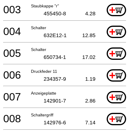
003
Staubkappe "r"
+
455450-8
4.28
004
Schalter
+
632E12-1
12.85
005
Schalter
+
650734-1
17.02
006
Druckfeder 11
+
234357-9
1.19
007
Anzeigeplatte
+
142901-7
2.86
008
Schaltergriff
+
142976-6
7.14