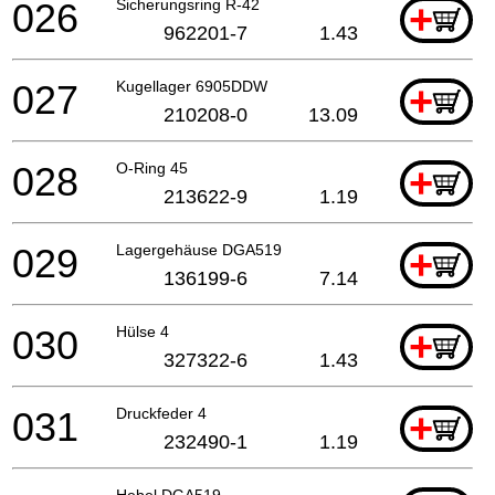
026
Sicherungsring R-42
+
962201-7
1.43
027
Kugellager 6905DDW
+
210208-0
13.09
028
O-Ring 45
+
213622-9
1.19
029
Lagergehäuse DGA519
+
136199-6
7.14
030
Hülse 4
+
327322-6
1.43
031
Druckfeder 4
+
232490-1
1.19
Hebel DGA519