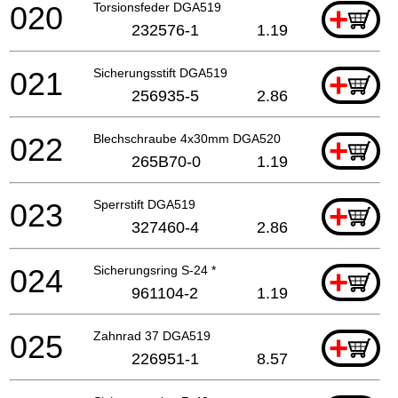
020
Torsionsfeder DGA519
+
232576-1
1.19
021
Sicherungsstift DGA519
+
256935-5
2.86
022
Blechschraube 4x30mm DGA520
+
265B70-0
1.19
023
Sperrstift DGA519
+
327460-4
2.86
024
Sicherungsring S-24 *
+
961104-2
1.19
025
Zahnrad 37 DGA519
+
226951-1
8.57