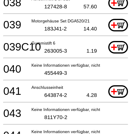
038
+
127428-8
57.60
039
Motorgehäuse Set DGA520/21
+
183J41-2
14.40
039C10
Gummistift 6
+
263005-3
1.19
040
Keine Informationen verfügbar, nicht bestellbar
455449-3
041
Anschlusseinheit
+
643874-2
4.28
043
Keine Informationen verfügbar, nicht bestellbar
811Y70-2
Keine Informationen verfügbar, nicht bestellbar