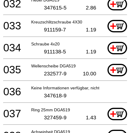
032
+
347615-5
2.86
033
Kreuzschlitzschraube 4X30
+
911159-7
1.19
034
Schraube 4x20
+
911138-5
1.19
035
Wellenscheibe DGA519
+
232577-9
10.00
036
Keine Informationen verfügbar, nicht bestellbar
347618-9
037
Ring 25mm DGA519
+
327459-9
1.43
Achseinheit DGA519