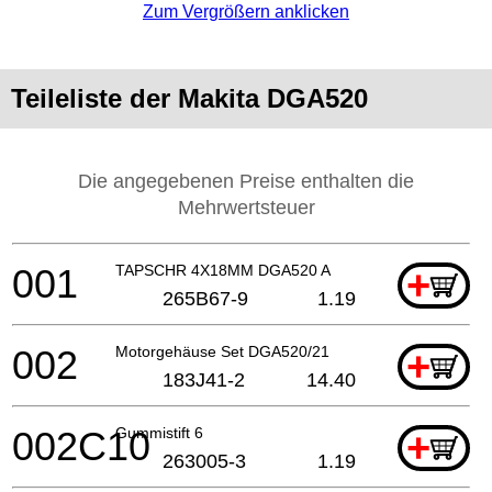
Zum Vergrößern anklicken
Teileliste der Makita DGA520
Die angegebenen Preise enthalten die
Mehrwertsteuer
001
TAPSCHR 4X18MM DGA520 A
+
265B67-9
1.19
002
Motorgehäuse Set DGA520/21
+
183J41-2
14.40
002C10
Gummistift 6
+
263005-3
1.19