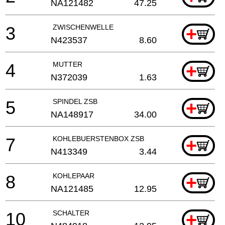
NA121482
47.25
3
ZWISCHENWELLE
+
N423537
8.60
4
MUTTER
+
N372039
1.63
5
SPINDEL ZSB
+
NA148917
34.00
7
KOHLEBUERSTENBOX ZSB
+
N413349
3.44
8
KOHLEPAAR
+
NA121485
12.95
10
SCHALTER
+