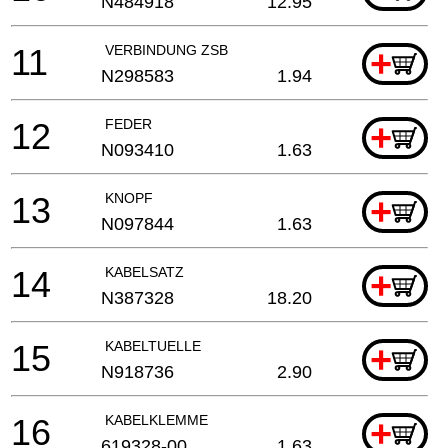
N484918
12.95
11
VERBINDUNG ZSB
+
N298583
1.94
12
FEDER
+
N093410
1.63
13
KNOPF
+
N097844
1.63
14
KABELSATZ
+
N387328
18.20
15
KABELTUELLE
+
N918736
2.90
16
KABELKLEMME
+
619328-00
1.63