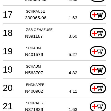
17
SCHRAUBE
+
330065-06
1.63
18
ZSB GEHAEUSE
+
N391187
8.60
19
SCHAUM
+
N401579
5.27
19
SCHAUM
+
N563707
4.82
20
ENDKAPPE
+
N400902
4.11
21
SCHRAUBE
+
N371839
1.63