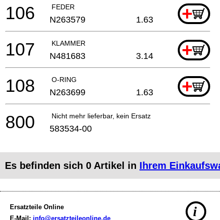
106
FEDER
+
N263579
1.63
107
KLAMMER
+
N481683
3.14
108
O-RING
+
N263699
1.63
800
Nicht mehr lieferbar, kein Ersatz
583534-00
Es befinden sich
0
Artikel in
Ihrem Einkaufsw
Ersatzteile Online
i
E-Mail:
info@ersatzteileonline.de