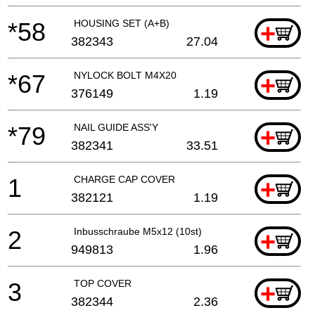
*58
HOUSING SET (A+B)
+
382343
27.04
*67
NYLOCK BOLT M4X20
+
376149
1.19
*79
NAIL GUIDE ASS'Y
+
382341
33.51
1
CHARGE CAP COVER
+
382121
1.19
2
Inbusschraube M5x12 (10st)
+
949813
1.96
3
TOP COVER
+
382344
2.36