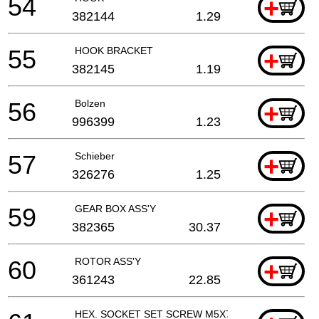
54
+
382144
1.29
55
HOOK BRACKET
+
382145
1.19
56
Bolzen
+
996399
1.23
57
Schieber
+
326276
1.25
59
GEAR BOX ASS'Y
+
382365
30.37
60
ROTOR ASS'Y
+
361243
22.85
HEX. SOCKET SET SCREW M5X7