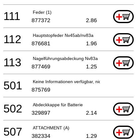
111
Feder (1)
+
877372
2.86
112
Hauptstopfeder Nv45ab/nv83a
+
876681
1.96
113
Nagelführungsabdeckung Nv83a
+
877469
1.25
501
Keine Informationen verfügbar, nicht bestellbar
875769
502
Abdeckkappe für Batterie
+
329897
2.14
507
ATTACHMENT (A)
+
382334
1.29