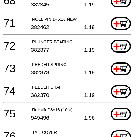
68
+
382345
1.19
71
ROLL PIN D4X16 NEW
+
382462
1.19
72
PLUNGER BEARING
+
382377
1.19
73
FEEDER SPRING
+
382373
1.19
74
FEEDER SHAFT
+
382370
1.19
75
Rollstift D3x16 (10st)
+
949496
1.96
76
TAIL COVER
+