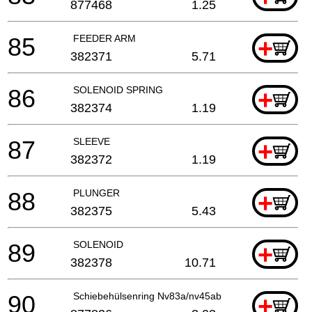
877468
1.25
85
FEEDER ARM
+
382371
5.71
86
SOLENOID SPRING
+
382374
1.19
87
SLEEVE
+
382372
1.19
88
PLUNGER
+
382375
5.43
89
SOLENOID
+
382378
10.71
90
Schiebehülsenring Nv83a/nv45ab
+