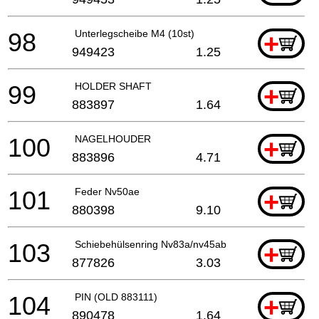
98
Unterlegscheibe M4 (10st)
+
949423
1.25
99
HOLDER SHAFT
+
883897
1.64
100
NAGELHOUDER
+
883896
4.71
101
Feder Nv50ae
+
880398
9.10
103
Schiebehülsenring Nv83a/nv45ab
+
877826
3.03
104
PIN (OLD 883111)
+
890478
1.64