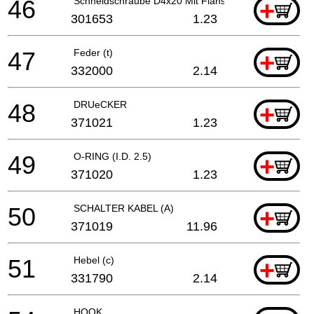
46
Schneidschraube D4x20 Mit Flansch (schwarz), C8fs
+
301653
1.23
47
Feder (t)
+
332000
2.14
48
DRUeCKER
+
371021
1.23
49
O-RING (I.D. 2.5)
+
371020
1.23
50
SCHALTER KABEL (A)
+
371019
11.96
51
Hebel (c)
+
331790
2.14
HOOK