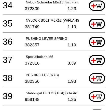
34
Nylock Schraube M5x18 (mit Flansch)
+
372809
1.23
35
NYLOCK BOLT M5X12 (W/FLANGE)
+
381749
1.19
36
PUSHING LEVER SPRING
+
382357
1.19
37
Spezialbolzen M6
+
372316
3.39
38
PUSHING LEVER (B)
+
382356
1.93
39
Stahlkugel D3.175 (10st) (alte Art.nr.939270) Wh1
+
959148
1.25