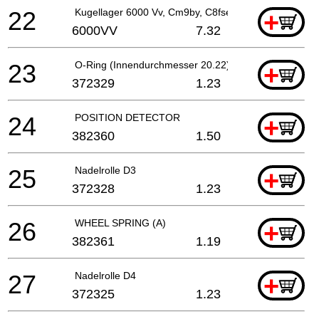
22
Kugellager 6000 Vv, Cm9by, C8fse, G23ss
+
6000VV
7.32
23
O-Ring (Innendurchmesser 20.22)
+
372329
1.23
24
POSITION DETECTOR
+
382360
1.50
25
Nadelrolle D3
+
372328
1.23
26
WHEEL SPRING (A)
+
382361
1.19
27
Nadelrolle D4
+
372325
1.23