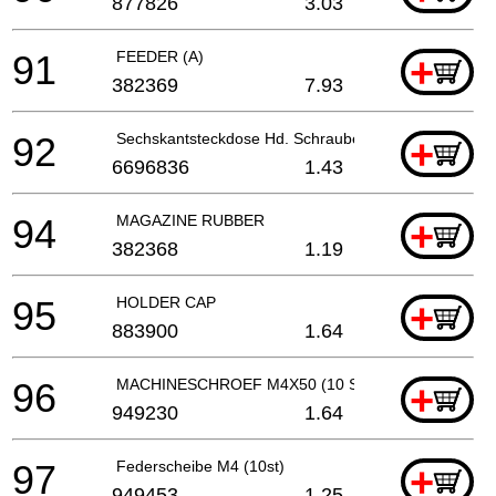
877826
3.03
91
FEEDER (A)
+
382369
7.93
92
Sechskantsteckdose Hd. Schraube M5x12 (Vorbeschi
+
6696836
1.43
94
MAGAZINE RUBBER
+
382368
1.19
95
HOLDER CAP
+
883900
1.64
96
MACHINESCHROEF M4X50 (10 STUKS)
+
949230
1.64
97
Federscheibe M4 (10st)
+
949453
1.25