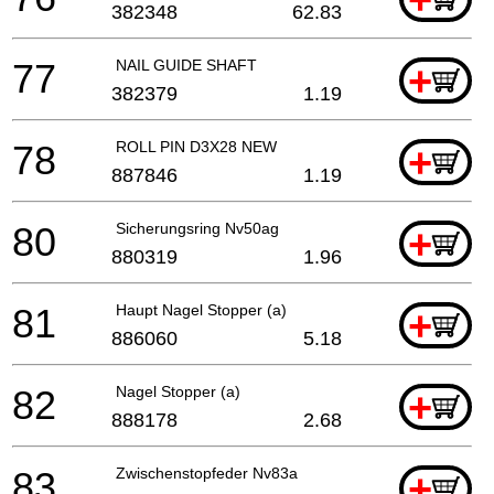
382348
62.83
77
NAIL GUIDE SHAFT
+
382379
1.19
78
ROLL PIN D3X28 NEW
+
887846
1.19
80
Sicherungsring Nv50ag
+
880319
1.96
81
Haupt Nagel Stopper (a)
+
886060
5.18
82
Nagel Stopper (a)
+
888178
2.68
83
Zwischenstopfeder Nv83a
+