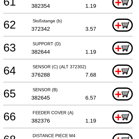
61
+
382354
1.19
62
Stoßstange (b)
+
372342
3.57
63
SUPPORT (D)
+
382644
1.19
64
SENSOR (C) (ALT 372302)
+
376288
7.68
65
SENSOR (B)
+
382645
6.57
66
FEEDER COVER (A)
+
382376
1.19
DISTANCE PIECE M4