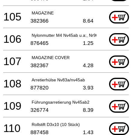
105
MAGAZINE
+
382366
8.64
106
Nylonmutter M4 Nv45ab u.a:, Nr90aa
+
876465
1.25
107
MAGAZINE COVER
+
382367
4.28
108
Arretierhülse Nv83a/nv45ab
+
877820
3.93
109
Führungsarretierung Nv45ab2
+
326774
8.39
110
Rollstift D3x10 (10 Stück)
+
887458
1.43