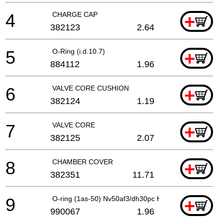
4
CHARGE CAP
+
382123
2.64
5
O-Ring (i.d.10.7)
+
884112
1.96
6
VALVE CORE CUSHION
+
382124
1.19
7
VALVE CORE
+
382125
2.07
8
CHAMBER COVER
+
382351
11.71
9
O-ring (1as-50) Nv50af3/dh30pc H30pv/h45mr
+
990067
1.96