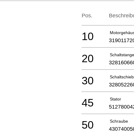
Pos.
Beschreib
10
Motorgehäu
31901172
20
Schaltstang
32816066
30
Schaltschieb
32805226
45
Stator
51278004
50
Schraube
43074005