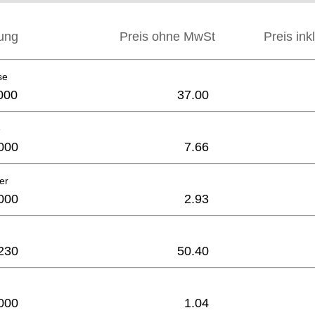
ung
Preis ohne MwSt
Preis ink
se
000
37.00
e
000
7.66
er
000
2.93
230
50.40
000
1.04