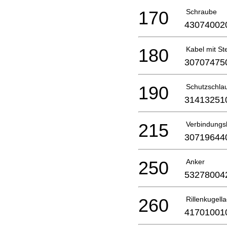
170
Schraube
43074002
180
Kabel mit St
30707475
190
Schutzschla
31413251
215
Verbindungs
30719644
250
Anker
53278004
260
Rillenkugell
41701001