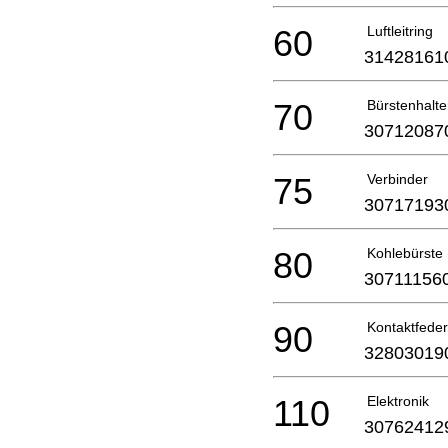
60
Luftleitring
31428161
70
Bürstenhalte
30712087
75
Verbinder
30717193
80
Kohlebürste
30711156
90
Kontaktfeder
32803019
110
Elektronik
30762412