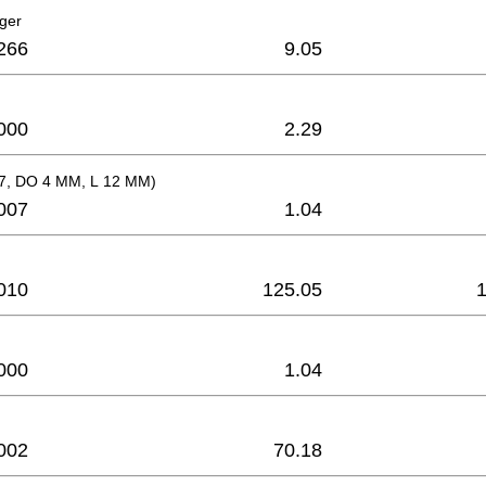
ager
266
9.05
000
2.29
17, DO 4 MM, L 12 MM)
007
1.04
010
125.05
000
1.04
002
70.18