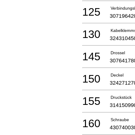
125
Verbindungs
30719642
130
Kabelklemm
32431045
145
Drossel
30764178
150
Deckel
32427127
155
Druckstück
31415099
160
Schraube
43074003