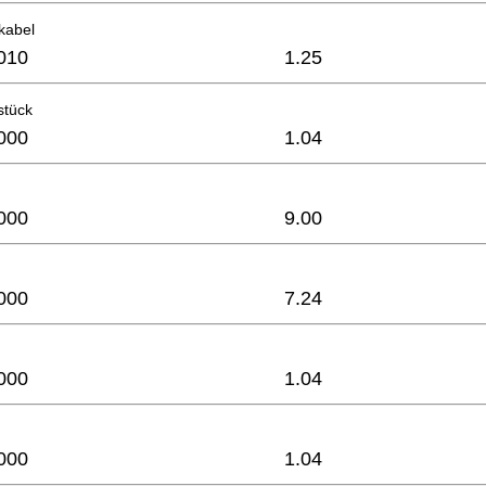
kabel
010
1.25
stück
000
1.04
000
9.00
000
7.24
000
1.04
000
1.04