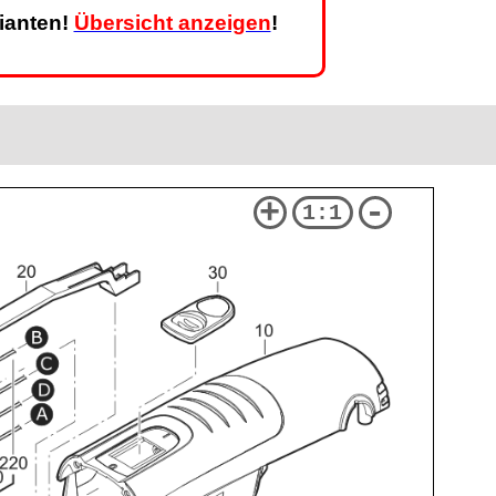
rianten!
Übersicht anzeigen
!
+
-
1:1