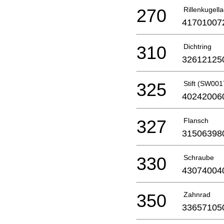
270
Rillenkugell
41701007
310
Dichtring
32612125
325
Stift (SW00
40242006
327
Flansch
31506398
330
Schraube
43074004
350
Zahnrad
33657105