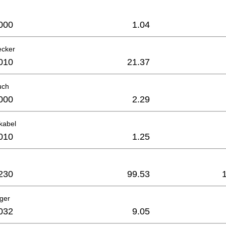
000
1.04
ecker
010
21.37
uch
000
2.29
kabel
010
1.25
230
99.53
ager
032
9.05