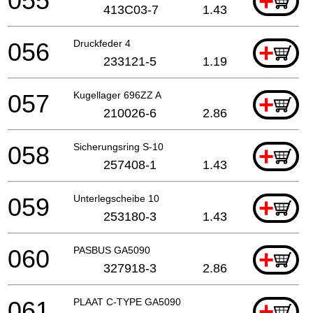
055
+
413C03-7
1.43
056
Druckfeder 4
+
233121-5
1.19
057
Kugellager 696ZZ A
+
210026-6
2.86
058
Sicherungsring S-10
+
257408-1
1.43
059
Unterlegscheibe 10
+
253180-3
1.43
060
PASBUS GA5090
+
327918-3
2.86
061
PLAAT C-TYPE GA5090
+