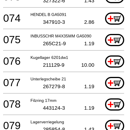
327322-6
1.43
074
HENDEL B GA5091
+
347910-3
2.86
075
INBUSSCHR M4X35MM GA5090
+
265C21-9
1.19
076
Kugellager 6201dw1
+
211129-9
10.00
077
Unterlegscheibe 21
+
267279-8
1.19
078
Filzring 17mm
+
443124-3
1.19
079
Lagerverriegelung
+
285854-8
1.43