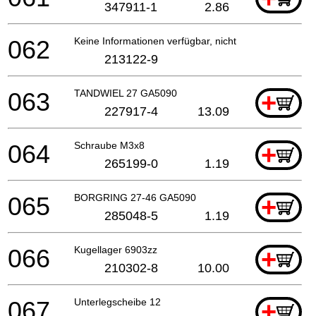
347911-1
2.86
062
Keine Informationen verfügbar, nicht bestellbar
213122-9
063
TANDWIEL 27 GA5090
+
227917-4
13.09
064
Schraube M3x8
+
265199-0
1.19
065
BORGRING 27-46 GA5090
+
285048-5
1.19
066
Kugellager 6903zz
+
210302-8
10.00
067
Unterlegscheibe 12
+