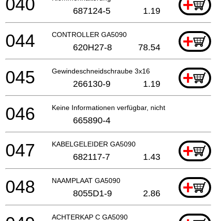
040
+
687124-5
1.19
044
CONTROLLER GA5090
+
620H27-8
78.54
045
Gewindeschneidschraube 3x16
+
266130-9
1.19
046
Keine Informationen verfügbar, nicht bestellbar
665890-4
047
KABELGELEIDER GA5090
+
682117-7
1.43
048
NAAMPLAAT GA5090
+
8055D1-9
2.86
ACHTERKAP C GA5090