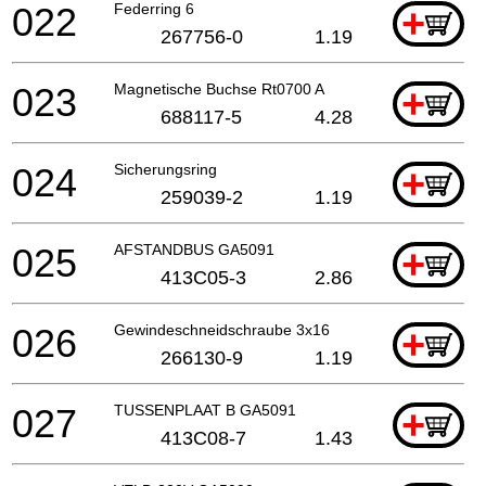
022
Federring 6
+
267756-0
1.19
023
Magnetische Buchse Rt0700 A
+
688117-5
4.28
024
Sicherungsring
+
259039-2
1.19
025
AFSTANDBUS GA5091
+
413C05-3
2.86
026
Gewindeschneidschraube 3x16
+
266130-9
1.19
027
TUSSENPLAAT B GA5091
+
413C08-7
1.43