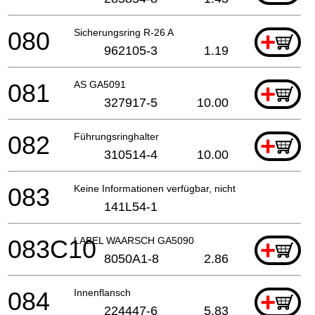
080
Sicherungsring R-26 A
+
962105-3
1.19
081
AS GA5091
+
327917-5
10.00
082
Führungsringhalter
+
310514-4
10.00
083
Keine Informationen verfügbar, nicht bestellbar
141L54-1
083C10
LABEL WAARSCH GA5090
+
8050A1-8
2.86
084
Innenflansch
+
224447-6
5.83