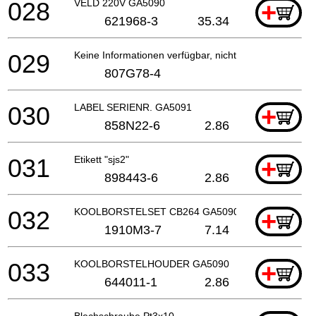
028
VELD 220V GA5090
+
621968-3
35.34
029
Keine Informationen verfügbar, nicht bestellbar
807G78-4
030
LABEL SERIENR. GA5091
+
858N22-6
2.86
031
Etikett "sjs2"
+
898443-6
2.86
032
KOOLBORSTELSET CB264 GA5090 P
+
1910M3-7
7.14
033
KOOLBORSTELHOUDER GA5090
+
644011-1
2.86
Blechschraube Pt3x10