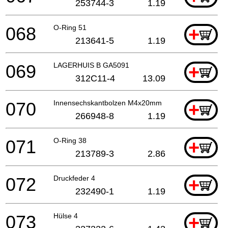
253744-3
1.19
068
O-Ring 51
+
213641-5
1.19
069
LAGERHUIS B GA5091
+
312C11-4
13.09
070
Innensechskantbolzen M4x20mm
+
266948-8
1.19
071
O-Ring 38
+
213789-3
2.86
072
Druckfeder 4
+
232490-1
1.19
073
Hülse 4
+