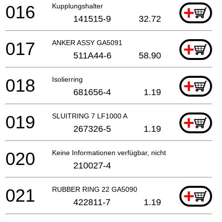
016
Kupplungshalter
+
141515-9
32.72
017
ANKER ASSY GA5091
+
511A44-6
58.90
018
Isolierring
+
681656-4
1.19
019
SLUITRING 7 LF1000 A
+
267326-5
1.19
020
Keine Informationen verfügbar, nicht bestellbar
210027-4
021
RUBBER RING 22 GA5090
+
422811-7
1.19