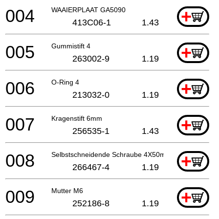
004
WAAIERPLAAT GA5090
+
413C06-1
1.43
005
Gummistift 4
+
263002-9
1.19
006
O-Ring 4
+
213032-0
1.19
007
Kragenstift 6mm
+
256535-1
1.43
008
Selbstschneidende Schraube 4X50mm
+
266467-4
1.19
009
Mutter M6
+
252186-8
1.19