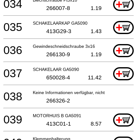
034
+
266007-8
1.19
035
SCHAKELAARKAP GA5090
+
413G29-3
1.43
036
Gewindeschneidschraube 3x16
+
266130-9
1.19
037
SCHAKELAAR GA5090
+
650028-4
11.42
038
Keine Informationen verfügbar, nicht bestellbar
266326-2
039
MOTORHUIS B GA5091
+
413C01-1
8.57
Klemmenhalterung