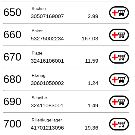
650
Buchse
+
30507169007
2.99
660
Anker
+
53275002234
167.03
670
Platte
+
32416106001
11.59
680
Filzring
+
30601050002
1.24
690
Scheibe
+
32411083001
1.49
700
Rillenkugellager
+
41701213096
19.36