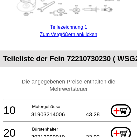
Teilezeichnung 1
Zum Vergrößern anklicken
Teileliste der Fein 72210730230 ( WSG
Die angegebenen Preise enthalten die
Mehrwertsteuer
10
Motorgehäuse
+
31903214006
43.28
20
Bürstenhalter
+
30712090019
22.02