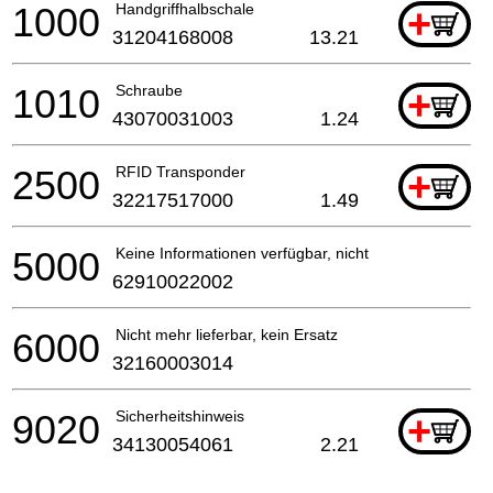
1000
Handgriffhalbschale
+
31204168008
13.21
1010
Schraube
+
43070031003
1.24
2500
RFID Transponder
+
32217517000
1.49
5000
Keine Informationen verfügbar, nicht bestellbar
62910022002
6000
Nicht mehr lieferbar, kein Ersatz
32160003014
9020
Sicherheitshinweis
+
34130054061
2.21