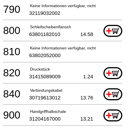
790
Keine Informationen verfügbar, nicht bestellbar
32119032002
800
Schleifscheibenflansch
+
63801182010
14.58
810
Keine Informationen verfügbar, nicht bestellbar
63802052000
820
Druckstück
+
31415089009
1.24
840
Verbindungskabel
+
30719613012
13.76
900
Handgriffhalbschale
+
31204167000
13.21