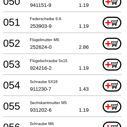
050
+
941151-9
1.19
051
Federscheibe 6 A
+
253903-9
1.19
052
Flügelmutter M6
+
252624-0
2.86
053
Flügelschraube 5x15
+
924216-2
1.19
054
Schraube 5X18
+
911230-7
1.43
055
Sechskantmutter M5
+
931202-6
1.19
Schraube M6