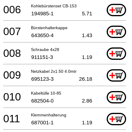
006
Kohlebürstenset CB-153
+
194985-1
5.71
007
Bürstenhalterkappe
+
643650-4
1.43
008
Schraube 4x28
+
911151-3
1.19
009
Netzkabel 2x1.50 4.0mtr
+
695123-3
26.18
010
Kabeltülle 10-85
+
682504-0
2.86
011
Klemmenhalterung
+
687001-1
1.19