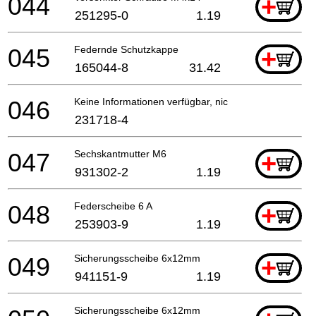
044
+
251295-0
1.19
045
Federnde Schutzkappe
+
165044-8
31.42
046
Keine Informationen verfügbar, nicht bestellbar
231718-4
047
Sechskantmutter M6
+
931302-2
1.19
048
Federscheibe 6 A
+
253903-9
1.19
049
Sicherungsscheibe 6x12mm
+
941151-9
1.19
Sicherungsscheibe 6x12mm