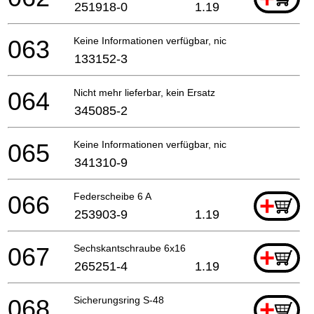
251918-0
1.19
063
Keine Informationen verfügbar, nicht bestellbar
133152-3
064
Nicht mehr lieferbar, kein Ersatz
345085-2
065
Keine Informationen verfügbar, nicht bestellbar
341310-9
066
Federscheibe 6 A
+
253903-9
1.19
067
Sechskantschraube 6x16
+
265251-4
1.19
068
Sicherungsring S-48
+