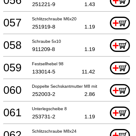
056
+
251221-9
1.43
057
Schlitzschraube M6x20
+
251919-8
1.19
058
Schraube 5x10
+
911209-8
1.19
059
Festsellhebel 98
+
133014-5
11.42
060
Doppelte Sechskantmutter M8 mit Hülse
+
252003-2
2.86
061
Unterlegscheibe 8
+
253731-2
1.19
062
Schlitzschraube M8x24
+