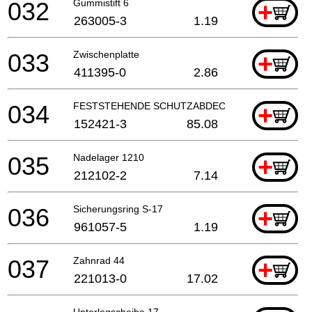
032
Gummistift 6
+
263005-3
1.19
033
Zwischenplatte
+
411395-0
2.86
034
FESTSTEHENDE SCHUTZABDECKUNG
+
152421-3
85.08
035
Nadelager 1210
+
212102-2
7.14
036
Sicherungsring S-17
+
961057-5
1.19
037
Zahnrad 44
+
221013-0
17.02
Unterlegscheibe 17