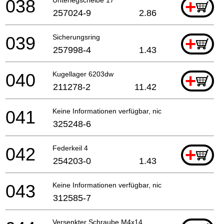
038
+
257024-9
2.86
039
Sicherungsring
+
257998-4
1.43
040
Kugellager 6203dw
+
211278-2
11.42
041
Keine Informationen verfügbar, nicht bestellbar
325248-6
042
Federkeil 4
+
254203-0
1.43
043
Keine Informationen verfügbar, nicht bestellbar
312585-7
Versenkter Schraube M4x14