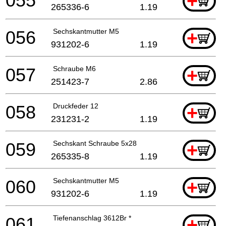
055
+
265336-6
1.19
056
Sechskantmutter M5
+
931202-6
1.19
057
Schraube M6
+
251423-7
2.86
058
Druckfeder 12
+
231231-2
1.19
059
Sechskant Schraube 5x28
+
265335-8
1.19
060
Sechskantmutter M5
+
931202-6
1.19
061
Tiefenanschlag 3612Br *
+