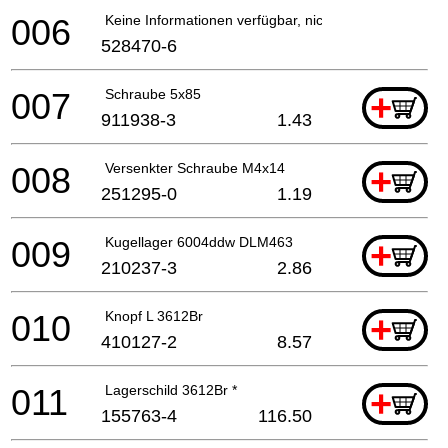
006
Keine Informationen verfügbar, nicht bestellbar
528470-6
007
Schraube 5x85
+
911938-3
1.43
008
Versenkter Schraube M4x14
+
251295-0
1.19
009
Kugellager 6004ddw DLM463
+
210237-3
2.86
010
Knopf L 3612Br
+
410127-2
8.57
011
Lagerschild 3612Br *
+
155763-4
116.50