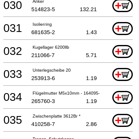
030
Anker
+
514823-5
132.21
031
Isolierring
+
681635-2
1.43
032
Kugellager 6200llb
+
211066-7
5.71
033
Unterlegscheibe 20
+
253913-6
1.19
034
Flügelmutter M5x10mm - 164095-8
+
265760-3
1.19
035
Zwischenplatte 3612Br *
+
410258-7
2.86
Transp. Schutzkappe