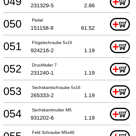
049
+
231329-5
2.86
050
Pedal
+
151158-9
61.52
051
Flügelschraube 5x15
+
924216-2
1.19
052
Druckfeder 7
+
231240-1
1.19
053
Sechskantschraube 5x16
+
265333-2
1.19
054
Sechskantmutter M5
+
931202-6
1.19
Feld Schraube M5x40