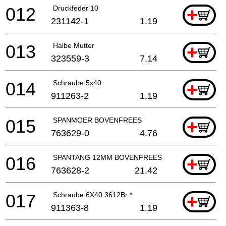
012
Druckfeder 10
+
231142-1
1.19
013
Halbe Mutter
+
323559-3
7.14
014
Schraube 5x40
+
911263-2
1.19
015
SPANMOER BOVENFREES
+
763629-0
4.76
016
SPANTANG 12MM BOVENFREES
+
763628-2
21.42
017
Schraube 6X40 3612Br *
+
911363-8
1.19