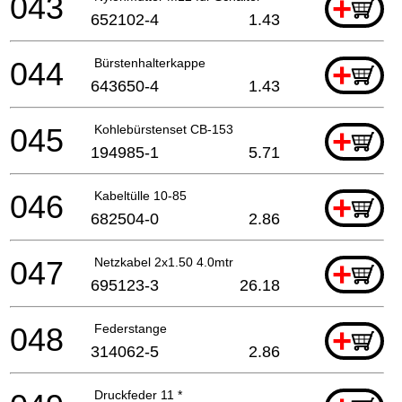
043
+
652102-4
1.43
044
Bürstenhalterkappe
+
643650-4
1.43
045
Kohlebürstenset CB-153
+
194985-1
5.71
046
Kabeltülle 10-85
+
682504-0
2.86
047
Netzkabel 2x1.50 4.0mtr
+
695123-3
26.18
048
Federstange
+
314062-5
2.86
Druckfeder 11 *