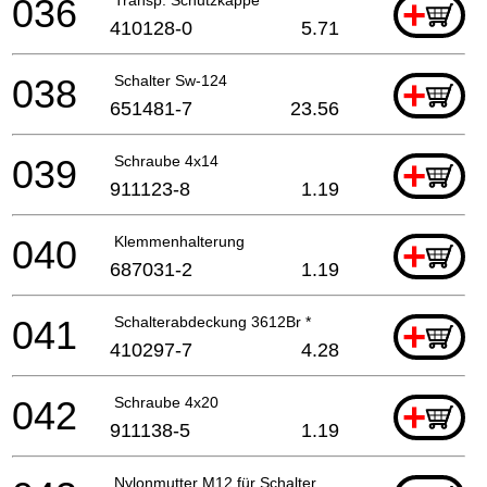
036
+
410128-0
5.71
038
Schalter Sw-124
+
651481-7
23.56
039
Schraube 4x14
+
911123-8
1.19
040
Klemmenhalterung
+
687031-2
1.19
041
Schalterabdeckung 3612Br *
+
410297-7
4.28
042
Schraube 4x20
+
911138-5
1.19
Nylonmutter M12 für Schalter