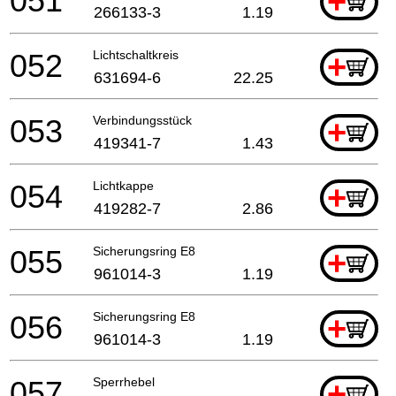
051
+
266133-3
1.19
052
Lichtschaltkreis
+
631694-6
22.25
053
Verbindungsstück
+
419341-7
1.43
054
Lichtkappe
+
419282-7
2.86
055
Sicherungsring E8
+
961014-3
1.19
056
Sicherungsring E8
+
961014-3
1.19
057
Sperrhebel
+