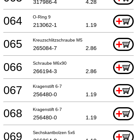
317986-4
4.28
064
O-Ring 9
+
213062-1
1.19
065
Kreuzschlitzschraube M5
+
265084-7
2.86
066
Schraube M6x90
+
266194-3
2.86
067
Kragenstift 6-7
+
256480-0
1.19
068
Kragenstift 6-7
+
256480-0
1.19
069
Sechskantbolzen 5x6
+