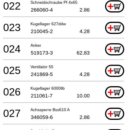
022
Schneidschraube Pf 4x65
+
266060-4
2.86
023
Kugellager 627ddw
+
210045-2
4.28
024
Anker
+
519173-3
62.83
025
Ventilator 55
+
241869-5
4.28
026
Kugellager 6000llb
+
211061-7
10.00
027
Achssperre Bss610 A
+
346059-6
2.86