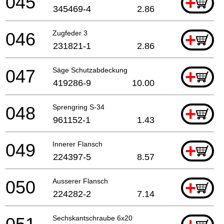
045
+
345469-4
2.86
046
Zugfeder 3
+
231821-1
2.86
047
Säge Schutzabdeckung
+
419286-9
10.00
048
Sprengring S-34
+
961152-1
1.43
049
Innerer Flansch
+
224397-5
8.57
050
Ausserer Flansch
+
224282-2
7.14
Sechskantschraube 6x20