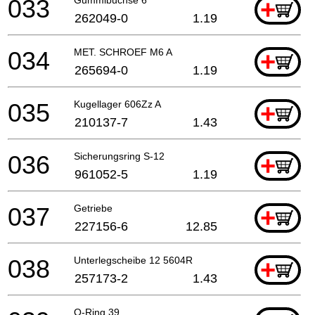
033
+
262049-0
1.19
034
MET. SCHROEF M6 A
+
265694-0
1.19
035
Kugellager 606Zz A
+
210137-7
1.43
036
Sicherungsring S-12
+
961052-5
1.19
037
Getriebe
+
227156-6
12.85
038
Unterlegscheibe 12 5604R
+
257173-2
1.43
O-Ring 39