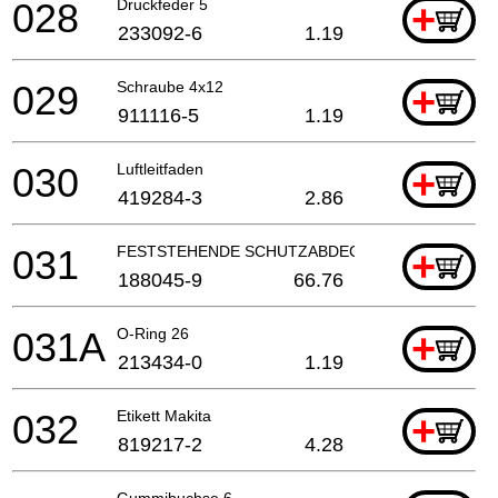
028
Druckfeder 5
+
233092-6
1.19
029
Schraube 4x12
+
911116-5
1.19
030
Luftleitfaden
+
419284-3
2.86
031
FESTSTEHENDE SCHUTZABDECKUNG
+
188045-9
66.76
031A
O-Ring 26
+
213434-0
1.19
032
Etikett Makita
+
819217-2
4.28
Gummibuchse 6