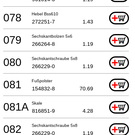
078
Hebel Bss610
+
272251-7
1.43
079
Sechskantbolzen 5x6
+
266264-8
1.19
080
Sechskantschraube 5x8
+
266229-0
1.19
081
Fußpolster
+
154832-8
70.69
081A
Skale
+
816851-9
4.28
082
Sechskantschraube 5x8
+
266229-0
1.19