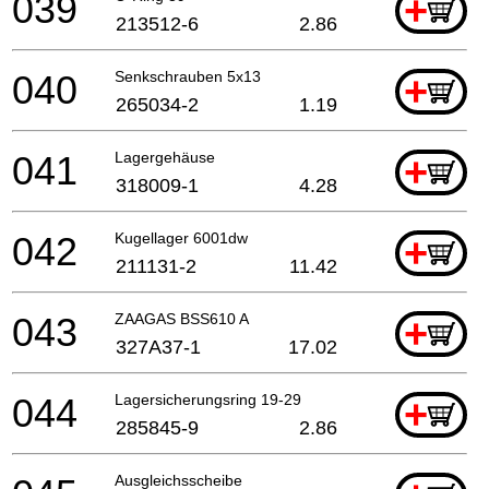
039
+
213512-6
2.86
040
Senkschrauben 5x13
+
265034-2
1.19
041
Lagergehäuse
+
318009-1
4.28
042
Kugellager 6001dw
+
211131-2
11.42
043
ZAAGAS BSS610 A
+
327A37-1
17.02
044
Lagersicherungsring 19-29
+
285845-9
2.86
Ausgleichsscheibe