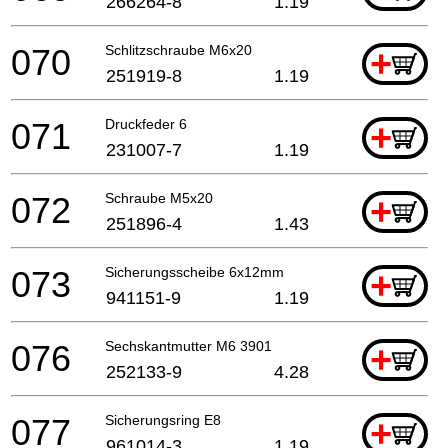
266264-8
1.19
070
Schlitzschraube M6x20
+
251919-8
1.19
071
Druckfeder 6
+
231007-7
1.19
072
Schraube M5x20
+
251896-4
1.43
073
Sicherungsscheibe 6x12mm
+
941151-9
1.19
076
Sechskantmutter M6 3901
+
252133-9
4.28
077
Sicherungsring E8
+
961014-3
1.19