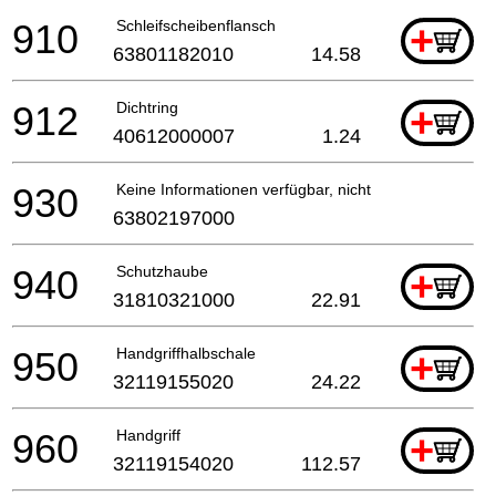
910
Schleifscheibenflansch
+
63801182010
14.58
912
Dichtring
+
40612000007
1.24
930
Keine Informationen verfügbar, nicht bestellbar
63802197000
940
Schutzhaube
+
31810321000
22.91
950
Handgriffhalbschale
+
32119155020
24.22
960
Handgriff
+
32119154020
112.57