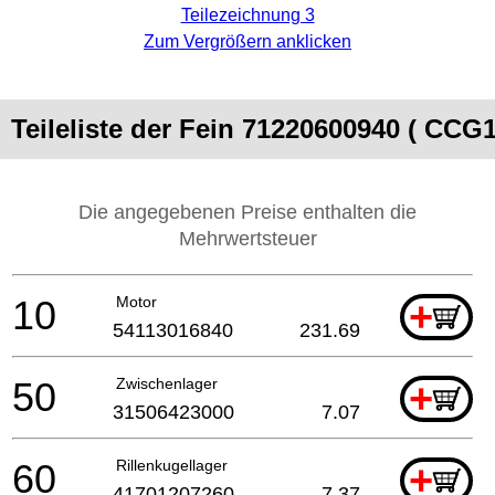
Teilezeichnung 3
Zum Vergrößern anklicken
Teileliste der Fein 71220600940 ( CC
Die angegebenen Preise enthalten die
Mehrwertsteuer
10
Motor
+
54113016840
231.69
50
Zwischenlager
+
31506423000
7.07
60
Rillenkugellager
+
41701207260
7.37