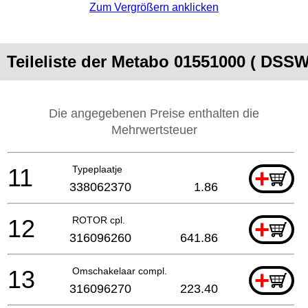
Zum Vergrößern anklicken
Teileliste der Metabo 01551000 ( DS
Die angegebenen Preise enthalten die
Mehrwertsteuer
11
Typeplaatje
+
338062370
1.86
12
ROTOR cpl.
+
316096260
641.86
13
Omschakelaar compl.
+
316096270
223.40