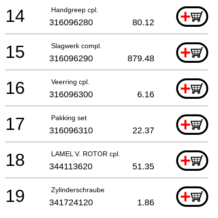
14
Handgreep cpl.
+
316096280
80.12
15
Slagwerk compl.
+
316096290
879.48
16
Veerring cpl.
+
316096300
6.16
17
Pakking set
+
316096310
22.37
18
LAMEL V. ROTOR cpl.
+
344113620
51.35
19
Zylinderschraube
+
341724120
1.86