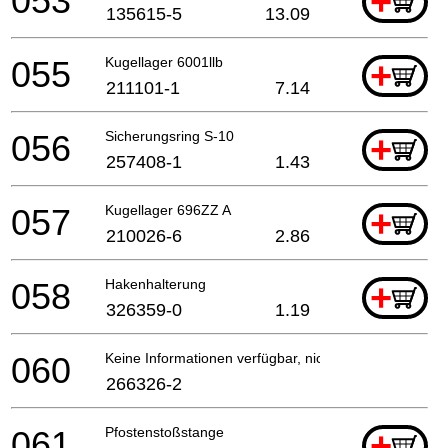
053
+
135615-5
13.09
055
Kugellager 6001llb
+
211101-1
7.14
056
Sicherungsring S-10
+
257408-1
1.43
057
Kugellager 696ZZ A
+
210026-6
2.86
058
Hakenhalterung
+
326359-0
1.19
060
Keine Informationen verfügbar, nicht bestellbar
266326-2
061
Pfostenstoßstange
+