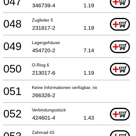
047
+
346739-4
1.19
048
Zugfeder 5
+
231817-2
1.19
049
Lagergehäuse
+
454720-2
7.14
050
O-Ring 6
+
213017-6
1.19
051
Keine Informationen verfügbar, nicht bestellbar
266326-2
052
Verbindungsstück
+
424601-4
1.43
Zahnrad 43