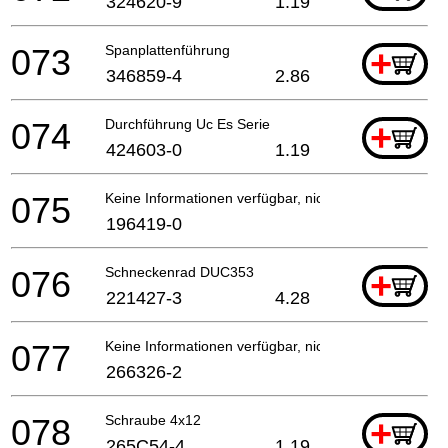
324620-9
1.19
073
Spanplattenführung
+
346859-4
2.86
074
Durchführung Uc Es Serie
+
424603-0
1.19
075
Keine Informationen verfügbar, nicht bestellbar
196419-0
076
Schneckenrad DUC353
+
221427-3
4.28
077
Keine Informationen verfügbar, nicht bestellbar
266326-2
078
Schraube 4x12
+
265C54-4
1.19