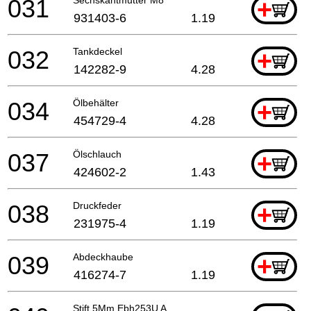
031
+
931403-6
1.19
032
Tankdeckel
+
142282-9
4.28
034
Ölbehälter
+
454729-4
4.28
037
Ölschlauch
+
424602-2
1.43
038
Druckfeder
+
231975-4
1.19
039
Abdeckhaube
+
416274-7
1.19
Stift 5Mm Ebh253U A