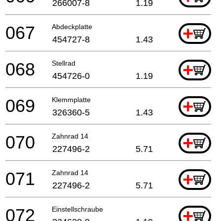
266007-8
1.19
067
Abdeckplatte
+
454727-8
1.43
068
Stellrad
+
454726-0
1.19
069
Klemmplatte
+
326360-5
1.43
070
Zahnrad 14
+
227496-2
5.71
071
Zahnrad 14
+
227496-2
5.71
072
Einstellschraube
+