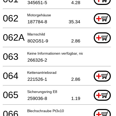
345651-5
4.28
062
Motorgehäuse
+
187784-8
35.34
062A
Warnschild
+
802G51-9
2.86
063
Keine Informationen verfügbar, nicht bestellbar
266326-2
064
Kettenantriebsrad
+
221526-1
2.86
065
Sicherungsring E8
+
259036-8
1.19
066
Blechschraube Pt3x10
+