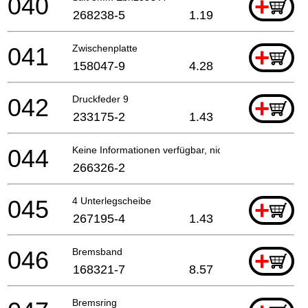
040
+
268238-5
1.19
041
Zwischenplatte
+
158047-9
4.28
042
Druckfeder 9
+
233175-2
1.43
044
Keine Informationen verfügbar, nicht bestellbar
266326-2
045
4 Unterlegscheibe
+
267195-4
1.43
046
Bremsband
+
168321-7
8.57
Bremsring