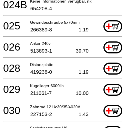
024B
Keine Informationen verfügbar, nicht bestellbar
654208-4
025
Gewindeschraube 5x70mm
+
266389-8
1.19
026
Anker 240v
+
513893-1
39.70
028
Distanzplatte
+
419238-0
1.19
029
Kugellager 6000llb
+
211061-7
10.00
030
Zahnrad 12 Uc30/35/4020A
+
227153-2
1.43
Sechskantmutter M8