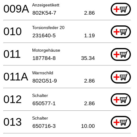
009A
Anzeigeetikett
+
802K54-7
2.86
010
Torsionsfeder 20
+
231640-5
1.19
011
Motorgehäuse
+
187784-8
35.34
011A
Warnschild
+
802G51-9
2.86
012
Schalter
+
650577-1
2.86
013
Schalter
+
650716-3
10.00