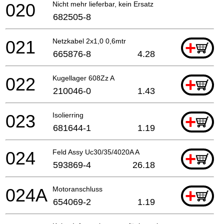
020
Nicht mehr lieferbar, kein Ersatz
682505-8
021
Netzkabel 2x1,0 0,6mtr
+
665876-8
4.28
022
Kugellager 608Zz A
+
210046-0
1.43
023
Isolierring
+
681644-1
1.19
024
Feld Assy Uc30/35/4020A A
+
593869-4
26.18
024A
Motoranschluss
+
654069-2
1.19