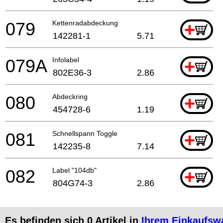
079
Kettenradabdeckung
+
142281-1
5.71
079A
Infolabel
+
802E36-3
2.86
080
Abdeckring
+
454728-6
1.19
081
Schnellspann Toggle
+
142235-8
7.14
082
Label "104db"
+
804G74-3
2.86
Es befinden sich
0
Artikel in
Ihrem Einkaufsw