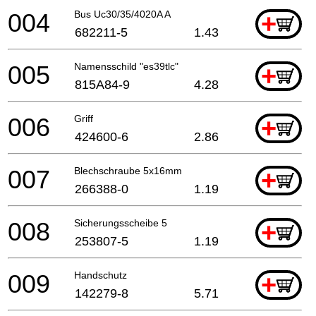
004
Bus Uc30/35/4020A A
+
682211-5
1.43
005
Namensschild "es39tlc"
+
815A84-9
4.28
006
Griff
+
424600-6
2.86
007
Blechschraube 5x16mm
+
266388-0
1.19
008
Sicherungsscheibe 5
+
253807-5
1.19
009
Handschutz
+
142279-8
5.71