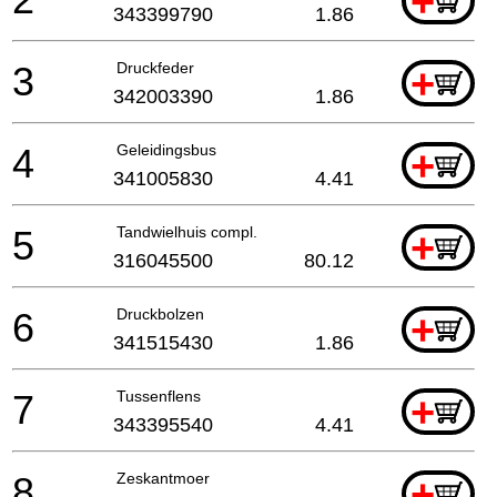
+
343399790
1.86
3
Druckfeder
+
342003390
1.86
4
Geleidingsbus
+
341005830
4.41
5
Tandwielhuis compl.
+
316045500
80.12
6
Druckbolzen
+
341515430
1.86
7
Tussenflens
+
343395540
4.41
8
Zeskantmoer
+