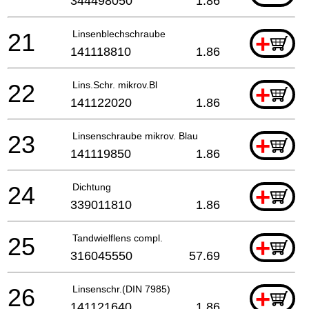
344498050
1.86
21
Linsenblechschraube
+
141118810
1.86
22
Lins.Schr. mikrov.Bl
+
141122020
1.86
23
Linsenschraube mikrov. Blau
+
141119850
1.86
24
Dichtung
+
339011810
1.86
25
Tandwielflens compl.
+
316045550
57.69
26
Linsenschr.(DIN 7985)
+
141121640
1.86