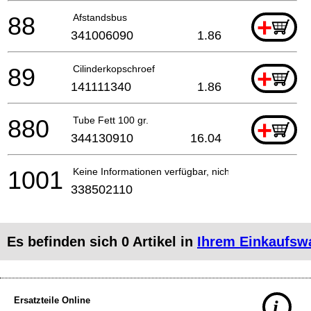
88
Afstandsbus
+
341006090
1.86
89
Cilinderkopschroef
+
141111340
1.86
880
Tube Fett 100 gr.
+
344130910
16.04
1001
Keine Informationen verfügbar, nicht bestellbar
338502110
Es befinden sich
0
Artikel in
Ihrem Einkaufsw
Ersatzteile Online
i