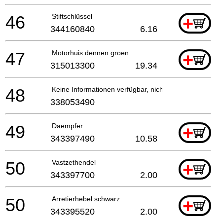
46
Stiftschlüssel
+
344160840
6.16
47
Motorhuis dennen groen
+
315013300
19.34
48
Keine Informationen verfügbar, nicht bestellbar
338053490
49
Daempfer
+
343397490
10.58
50
Vastzethendel
+
343397700
2.00
50
Arretierhebel schwarz
+
343395520
2.00