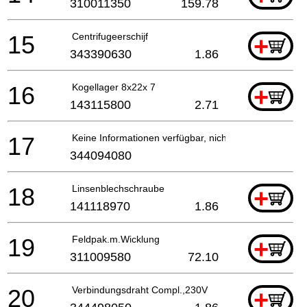
310011350
159.78
15
Centrifugeerschijf
+
343390630
1.86
16
Kogellager 8x22x 7
+
143115800
2.71
17
Keine Informationen verfügbar, nicht bestellbar
344094080
18
Linsenblechschraube
+
141118970
1.86
19
Feldpak.m.Wicklung
+
311009580
72.10
20
Verbindungsdraht Compl.,230V
+