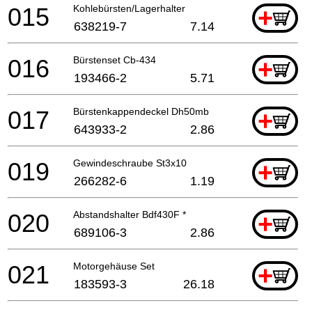
015
Kohlebürsten/Lagerhalter
+
638219-7
7.14
016
Bürstenset Cb-434
+
193466-2
5.71
017
Bürstenkappendeckel Dh50mb
+
643933-2
2.86
019
Gewindeschraube St3x10
+
266282-6
1.19
020
Abstandshalter Bdf430F *
+
689106-3
2.86
021
Motorgehäuse Set
+
183593-3
26.18