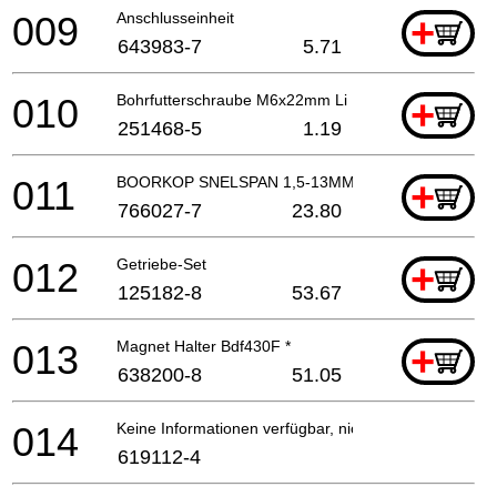
009
Anschlusseinheit
+
643983-7
5.71
010
Bohrfutterschraube M6x22mm Li
+
251468-5
1.19
011
BOORKOP SNELSPAN 1,5-13MM
+
766027-7
23.80
012
Getriebe-Set
+
125182-8
53.67
013
Magnet Halter Bdf430F *
+
638200-8
51.05
014
Keine Informationen verfügbar, nicht bestellbar
619112-4