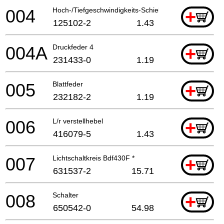
004
Hoch-/Tiefgeschwindigkeits-Schieberegler
+
125102-2
1.43
004A
Druckfeder 4
+
231433-0
1.19
005
Blattfeder
+
232182-2
1.19
006
L/r verstellhebel
+
416079-5
1.43
007
Lichtschaltkreis Bdf430F *
+
631537-2
15.71
008
Schalter
+
650542-0
54.98