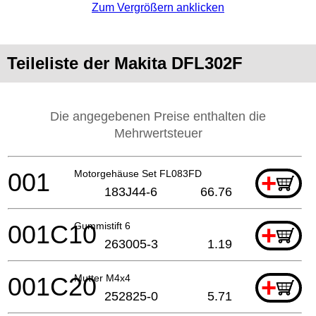
Zum Vergrößern anklicken
Teileliste der Makita DFL302F
Die angegebenen Preise enthalten die
Mehrwertsteuer
001
Motorgehäuse Set FL083FD
+
183J44-6
66.76
001C10
Gummistift 6
+
263005-3
1.19
001C20
Mutter M4x4
+
252825-0
5.71