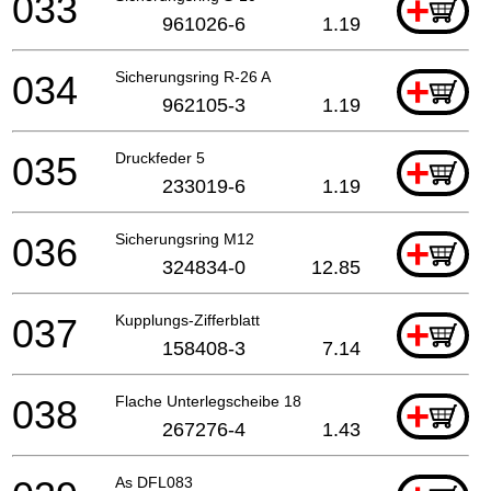
033
+
961026-6
1.19
034
Sicherungsring R-26 A
+
962105-3
1.19
035
Druckfeder 5
+
233019-6
1.19
036
Sicherungsring M12
+
324834-0
12.85
037
Kupplungs-Zifferblatt
+
158408-3
7.14
038
Flache Unterlegscheibe 18
+
267276-4
1.43
As DFL083