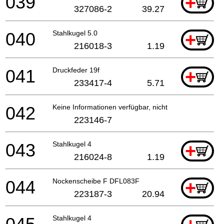
039
+
327086-2
39.27
040
Stahlkugel 5.0
+
216018-3
1.19
041
Druckfeder 19f
+
233417-4
5.71
042
Keine Informationen verfügbar, nicht bestellbar
223146-7
043
Stahlkugel 4
+
216024-8
1.19
044
Nockenscheibe F DFL083F
+
223187-3
20.94
Stahlkugel 4