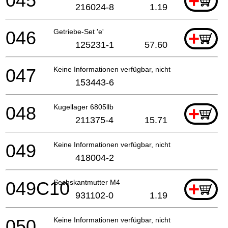
045
+
216024-8
1.19
046
Getriebe-Set 'e'
+
125231-1
57.60
047
Keine Informationen verfügbar, nicht bestellbar
153443-6
048
Kugellager 6805llb
+
211375-4
15.71
049
Keine Informationen verfügbar, nicht bestellbar
418004-2
049C10
Sechskantmutter M4
+
931102-0
1.19
050
Keine Informationen verfügbar, nicht bestellbar