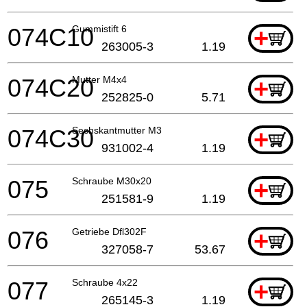
074C10
Gummistift 6
+
263005-3
1.19
074C20
Mutter M4x4
+
252825-0
5.71
074C30
Sechskantmutter M3
+
931002-4
1.19
075
Schraube M30x20
+
251581-9
1.19
076
Getriebe Dfl302F
+
327058-7
53.67
077
Schraube 4x22
+
265145-3
1.19