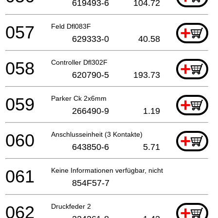
619493-6
104.72
057
Feld Dfl083F
+
629333-0
40.58
058
Controller Dfl302F
+
620790-5
193.73
059
Parker Ck 2x6mm
+
266490-9
1.19
060
Anschlusseinheit (3 Kontakte)
+
643850-6
5.71
061
Keine Informationen verfügbar, nicht bestellbar
854F57-7
062
Druckfeder 2
+