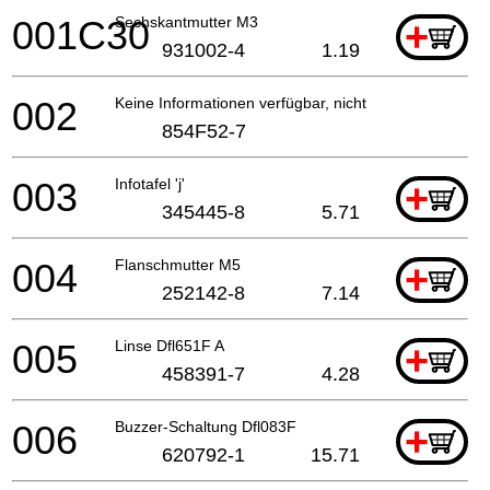
001C30
Sechskantmutter M3
+
931002-4
1.19
002
Keine Informationen verfügbar, nicht bestellbar
854F52-7
003
Infotafel 'j'
+
345445-8
5.71
004
Flanschmutter M5
+
252142-8
7.14
005
Linse Dfl651F A
+
458391-7
4.28
006
Buzzer-Schaltung Dfl083F
+
620792-1
15.71