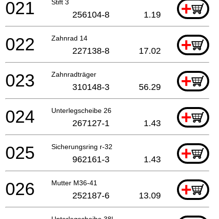
021
Stift 3
+
256104-8
1.19
022
Zahnrad 14
+
227138-8
17.02
023
Zahnradträger
+
310148-3
56.29
024
Unterlegscheibe 26
+
267127-1
1.43
025
Sicherungsring r-32
+
962161-3
1.43
026
Mutter M36-41
+
252187-6
13.09
Unterlegscheibe 38l