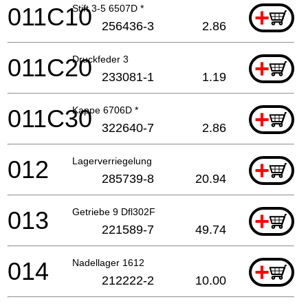
011C10
Stift 3-5 6507D *
+
256436-3
2.86
011C20
Druckfeder 3
+
233081-1
1.19
011C30
Kappe 6706D *
+
322640-7
2.86
012
Lagerverriegelung
+
285739-8
20.94
013
Getriebe 9 Dfl302F
+
221589-7
49.74
014
Nadellager 1612
+
212222-2
10.00