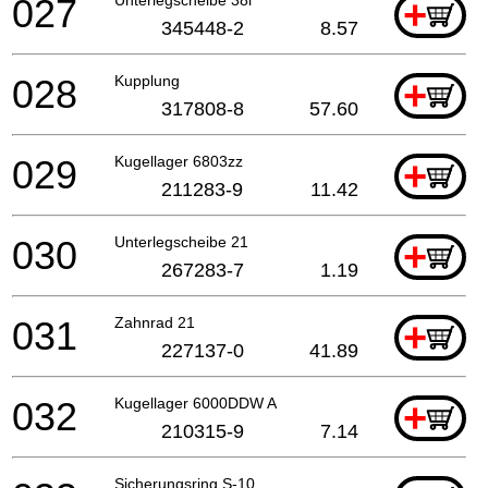
027
+
345448-2
8.57
028
Kupplung
+
317808-8
57.60
029
Kugellager 6803zz
+
211283-9
11.42
030
Unterlegscheibe 21
+
267283-7
1.19
031
Zahnrad 21
+
227137-0
41.89
032
Kugellager 6000DDW A
+
210315-9
7.14
Sicherungsring S-10