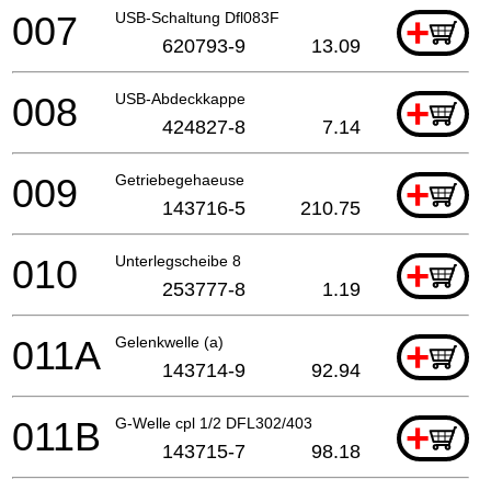
007
USB-Schaltung Dfl083F
+
620793-9
13.09
008
USB-Abdeckkappe
+
424827-8
7.14
009
Getriebegehaeuse
+
143716-5
210.75
010
Unterlegscheibe 8
+
253777-8
1.19
011A
Gelenkwelle (a)
+
143714-9
92.94
011B
G-Welle cpl 1/2 DFL302/403
+
143715-7
98.18