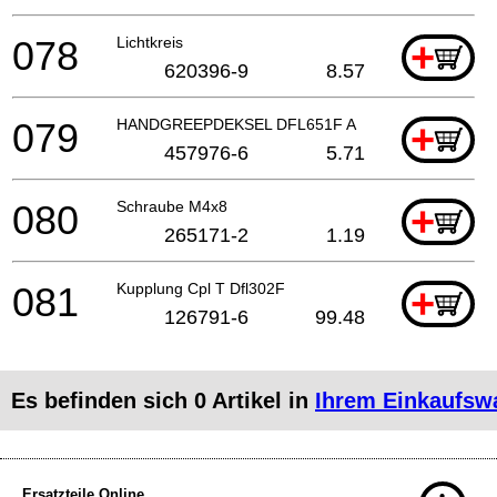
078
Lichtkreis
+
620396-9
8.57
079
HANDGREEPDEKSEL DFL651F A
+
457976-6
5.71
080
Schraube M4x8
+
265171-2
1.19
081
Kupplung Cpl T Dfl302F
+
126791-6
99.48
Es befinden sich
0
Artikel in
Ihrem Einkaufsw
Ersatzteile Online