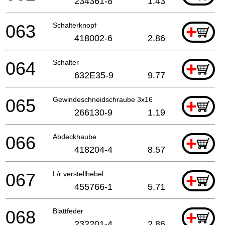
234361-8
1.43
063
Schalterknopf
+
418002-6
2.86
064
Schalter
+
632E35-9
9.77
065
Gewindeschneidschraube 3x16
+
266130-9
1.19
066
Abdeckhaube
+
418204-4
8.57
067
L/r verstellhebel
+
455766-1
5.71
068
Blattfeder
+
232201-4
2.86