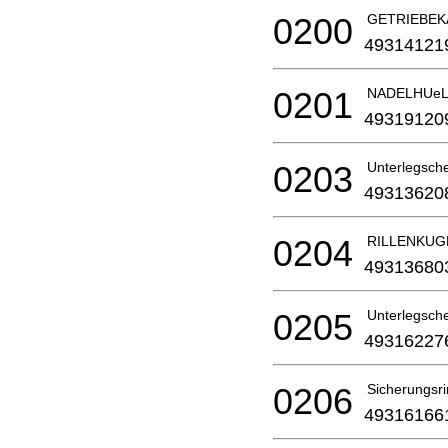
0200
GETRIEBEKA
49314121
0201
NADELHUeL
49319120
0203
Unterlegschei
49313620
0204
RILLENKUGEL
49313680
0205
Unterlegschei
49316227
0206
Sicherungsri
49316166