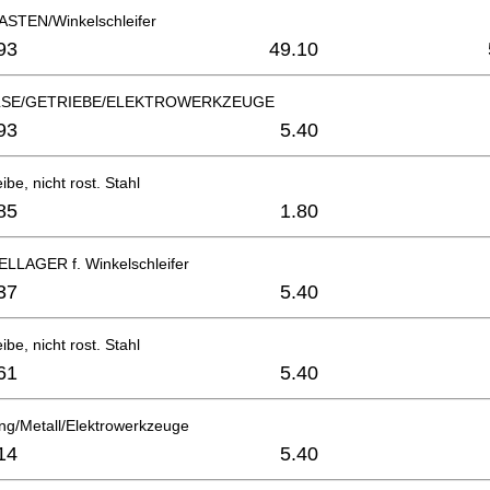
STEN/Winkelschleifer
93
49.10
SE/GETRIEBE/ELEKTROWERKZEUGE
93
5.40
be, nicht rost. Stahl
85
1.80
LAGER f. Winkelschleifer
37
5.40
be, nicht rost. Stahl
61
5.40
ng/Metall/Elektrowerkzeuge
14
5.40