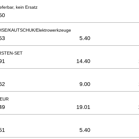
eferbar, kein Ersatz
50
SE/KAUTSCHUK/Elektrowerkzeuge
53
5.40
RSTEN-SET
91
14.40
62
9.00
TEUR
49
19.01
51
5.40