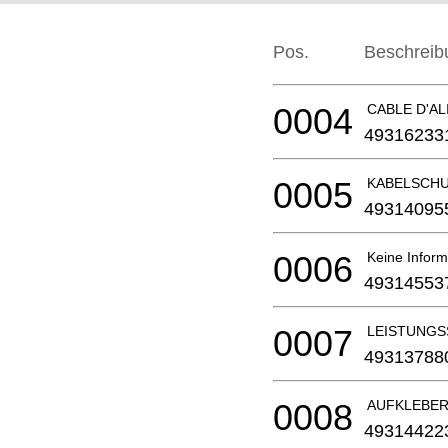
Pos.
Beschreib
0004
CABLE D'AL
49316233
0005
KABELSCH
49314095
0006
Keine Inform
49314553
0007
LEISTUNGS
49313788
0008
AUFKLEBER
49314422