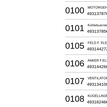
0100
MOTORGEHAE
49313787
0101
Kohlebuerst
49313785
0105
FELD F. E
49314427
0106
ANKER F.E
49314426
0107
VENTILATO
49313410
0108
KUGELLAGER
49316246