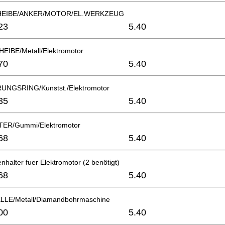
HEIBE/ANKER/MOTOR/EL.WERKZEUG
23
5.40
IBE/Metall/Elektromotor
70
5.40
NGSRING/Kunstst./Elektromotor
35
5.40
ER/Gummi/Elektromotor
68
5.40
nhalter fuer Elektromotor (2 benötigt)
68
5.40
LE/Metall/Diamandbohrmaschine
00
5.40