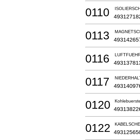
0110
ISOLIERSC
49312718
0113
MAGNETSCHE
49314265
0116
LUFTFUEHRU
49313781
0117
NIEDERHALT
49314097
0120
Kohlebuerste
49313822
0122
KABELSCHEL
49312565