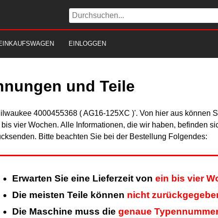
EINKAUFSWAGEN
EINLOGGEN
hnungen und Teile
Milwaukee 4000455368 ( AG16-125XC )'. Von hier aus können Sie
n bis vier Wochen. Alle Informationen, die wir haben, befinden s
cksenden. Bitte beachten Sie bei der Bestellung Folgendes:
Erwarten Sie eine Lieferzeit von
ein bis vier 
Die meisten Teile können
nicht zurückgegebe
Die Maschine muss die
genaue Typennumme