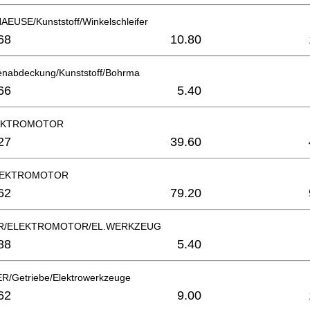
USE/Kunststoff/Winkelschleifer
68
10.80
enabdeckung/Kunststoff/Bohrma
66
5.40
LEKTROMOTOR
27
39.60
LEKTROMOTOR
62
79.20
R/ELEKTROMOTOR/EL.WERKZEUG
88
5.40
/Getriebe/Elektrowerkzeuge
62
9.00