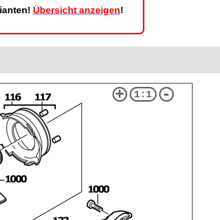
rianten!
Übersicht anzeigen
!
+
-
1:1