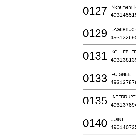
0127
Nicht mehr li
49314551
0129
LAGERBUCH
49313269
0131
KOHLEBUE
49313813
0133
POIGNEE
49313787
0135
INTERRUP
49313789
0140
JOINT
49314072