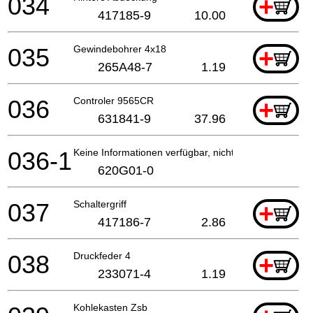
034
+
417185-9
10.00
035
Gewindebohrer 4x18
+
265A48-7
1.19
036
Controler 9565CR
+
631841-9
37.96
036-1
Keine Informationen verfügbar, nicht bestellbar
620G01-0
037
Schaltergriff
+
417186-7
2.86
038
Druckfeder 4
+
233071-4
1.19
Kohlekasten Zsb