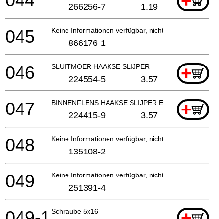
044
+
266256-7
1.19
045
Keine Informationen verfügbar, nicht bestellbar
866176-1
046
SLUITMOER HAAKSE SLIJPER
+
224554-5
3.57
047
BINNENFLENS HAAKSE SLIJPER EN SLEUVENZAA
+
224415-9
3.57
048
Keine Informationen verfügbar, nicht bestellbar
135108-2
049
Keine Informationen verfügbar, nicht bestellbar
251391-4
049-1
Schraube 5x16
+