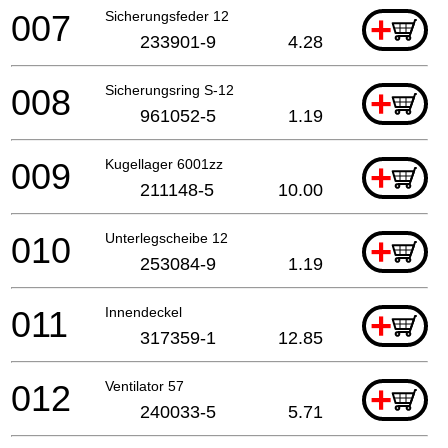
007
Sicherungsfeder 12
+
233901-9
4.28
008
Sicherungsring S-12
+
961052-5
1.19
009
Kugellager 6001zz
+
211148-5
10.00
010
Unterlegscheibe 12
+
253084-9
1.19
011
Innendeckel
+
317359-1
12.85
012
Ventilator 57
+
240033-5
5.71