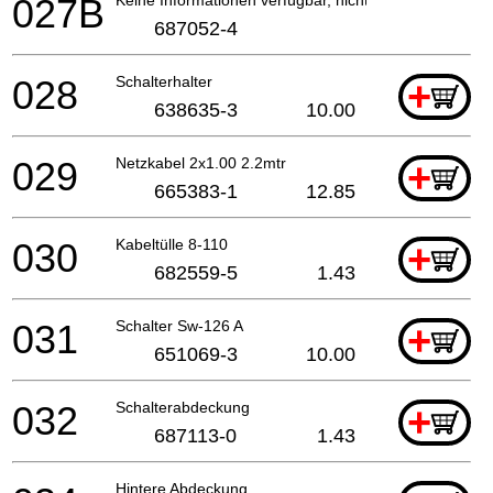
027B
687052-4
028
Schalterhalter
+
638635-3
10.00
029
Netzkabel 2x1.00 2.2mtr
+
665383-1
12.85
030
Kabeltülle 8-110
+
682559-5
1.43
031
Schalter Sw-126 A
+
651069-3
10.00
032
Schalterabdeckung
+
687113-0
1.43
Hintere Abdeckung