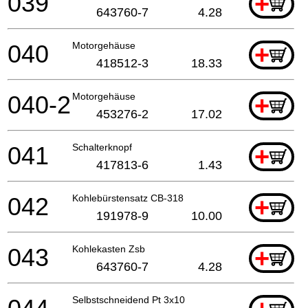
039
+
643760-7
4.28
040
Motorgehäuse
+
418512-3
18.33
040-2
Motorgehäuse
+
453276-2
17.02
041
Schalterknopf
+
417813-6
1.43
042
Kohlebürstensatz CB-318
+
191978-9
10.00
043
Kohlekasten Zsb
+
643760-7
4.28
Selbstschneidend Pt 3x10