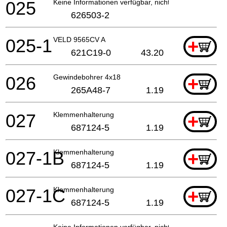
025
Keine Informationen verfügbar, nicht bestellbar
626503-2
025-1
VELD 9565CV A
+
621C19-0
43.20
026
Gewindebohrer 4x18
+
265A48-7
1.19
027
Klemmenhalterung
+
687124-5
1.19
027-1B
Klemmenhalterung
+
687124-5
1.19
027-1C
Klemmenhalterung
+
687124-5
1.19
Keine Informationen verfügbar, nicht bestellbar