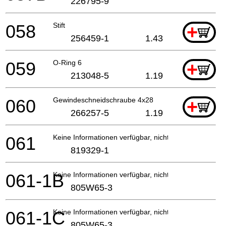
226795-9
058
Stift
+
256459-1
1.43
059
O-Ring 6
+
213048-5
1.19
060
Gewindeschneidschraube 4x28
+
266257-5
1.19
061
Keine Informationen verfügbar, nicht bestellbar
819329-1
061-1B
Keine Informationen verfügbar, nicht bestellbar
805W65-3
061-1C
Keine Informationen verfügbar, nicht bestellbar
805W65-3