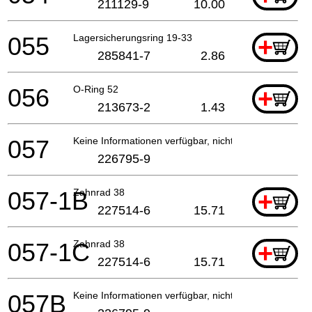
211129-9
10.00
055
Lagersicherungsring 19-33
+
285841-7
2.86
056
O-Ring 52
+
213673-2
1.43
057
Keine Informationen verfügbar, nicht bestellbar
226795-9
057-1B
Zahnrad 38
+
227514-6
15.71
057-1C
Zahnrad 38
+
227514-6
15.71
057B
Keine Informationen verfügbar, nicht bestellbar