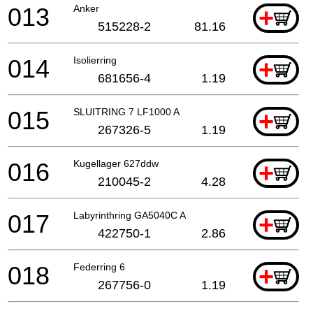
013
Anker
+
515228-2
81.16
014
Isolierring
+
681656-4
1.19
015
SLUITRING 7 LF1000 A
+
267326-5
1.19
016
Kugellager 627ddw
+
210045-2
4.28
017
Labyrinthring GA5040C A
+
422750-1
2.86
018
Federring 6
+
267756-0
1.19