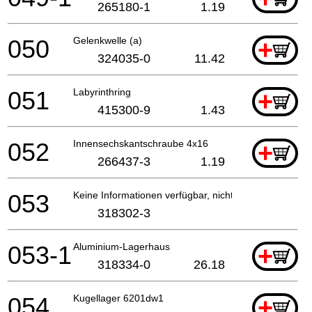
265180-1
1.19
050
Gelenkwelle (a)
+
324035-0
11.42
051
Labyrinthring
+
415300-9
1.43
052
Innensechskantschraube 4x16
+
266437-3
1.19
053
Keine Informationen verfügbar, nicht bestellbar
318302-3
053-1
Aluminium-Lagerhaus
+
318334-0
26.18
054
Kugellager 6201dw1
+