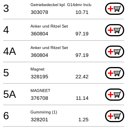
3
Getriebedeckel kpl. G14dmr Includ.2,7
+
303078
10.71
4
Anker und Ritzel Set
+
360804
97.19
4A
Anker und Ritzel Set
+
360804
97.19
5
Magnet
+
328195
22.42
5A
MAGNEET
+
376708
11.14
6
Gummiring (1)
+
328201
1.25