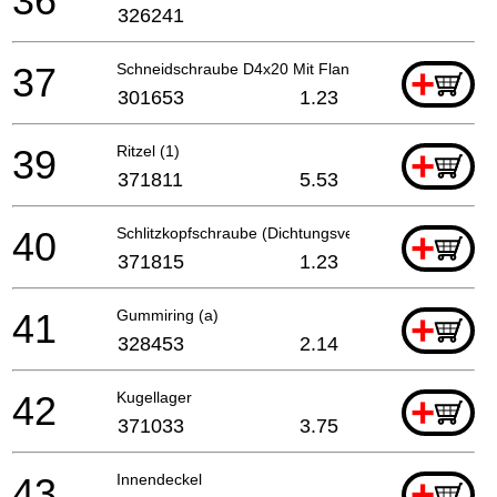
36
326241
37
Schneidschraube D4x20 Mit Flansch (schwarz), C8fs
+
301653
1.23
39
Ritzel (1)
+
371811
5.53
40
Schlitzkopfschraube (Dichtungsverriegelung) M4
+
371815
1.23
41
Gummiring (a)
+
328453
2.14
42
Kugellager
+
371033
3.75
43
Innendeckel
+