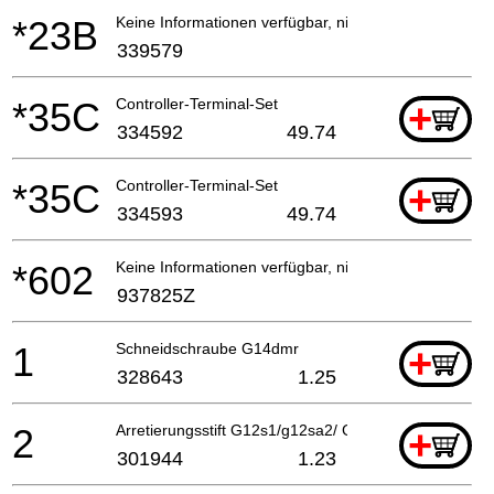
*23B
Keine Informationen verfügbar, nicht bestellbar
339579
*35C
Controller-Terminal-Set
+
334592
49.74
*35C
Controller-Terminal-Set
+
334593
49.74
*602
Keine Informationen verfügbar, nicht bestellbar
937825Z
1
Schneidschraube G14dmr
+
328643
1.25
2
Arretierungsstift G12s1/g12sa2/ G13yb1/g13v/g13yd
+
301944
1.23