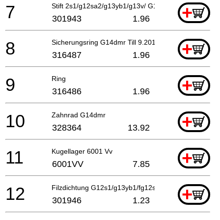
7
Stift 2s1/g12sa2/g13yb1/g13v/ G13yd/g13sb2/g15yc/
+
301943
1.96
8
Sicherungsring G14dmr Till 9.2012
+
316487
1.96
9
Ring
+
316486
1.96
10
Zahnrad G14dmr
+
328364
13.92
11
Kugellager 6001 Vv
+
6001VV
7.85
12
Filzdichtung G12s1/g13yb1/fg12sa2 G13v/g13yd
+
301946
1.23