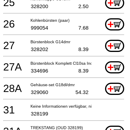
25
+
328200
2.50
26
Kohlenbürsten (paar)
+
999054
7.68
27
Bürstenblock G14dmr
+
328202
8.39
27A
Bürstenblock Komplett Cl10sa Includ.23,24
+
334696
8.39
28A
Gehäuse-set G18dl/dmr
+
329060
54.32
31
Keine Informationen verfügbar, nicht bestellbar
328199
TREKSTANG (OUD 328199)