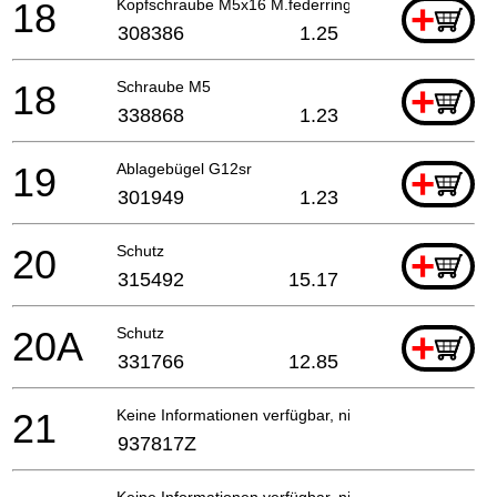
18
Kopfschraube M5x16 M.federring
+
308386
1.25
18
Schraube M5
+
338868
1.23
19
Ablagebügel G12sr
+
301949
1.23
20
Schutz
+
315492
15.17
20A
Schutz
+
331766
12.85
21
Keine Informationen verfügbar, nicht bestellbar
937817Z
Keine Informationen verfügbar, nicht bestellbar