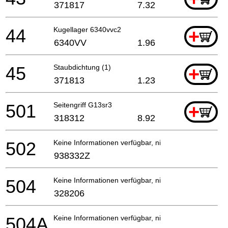
371817
7.32
44
Kugellager 6340vvc2
+
6340VV
1.96
45
Staubdichtung (1)
+
371813
1.23
501
Seitengriff G13sr3
+
318312
8.92
502
Keine Informationen verfügbar, nicht bestellbar
938332Z
504
Keine Informationen verfügbar, nicht bestellbar
328206
504A
Keine Informationen verfügbar, nicht bestellbar