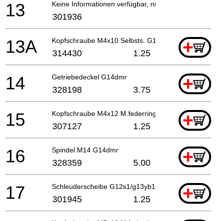
13
Keine Informationen verfügbar, nicht bestellbar
301936
13A
Kopfschraube M4x10 Selbsts. G12sr
+
314430
1.25
14
Getriebedeckel G14dmr
+
328198
3.75
15
Kopfschraube M4x12 M.federring Selbstsichernd
+
307127
1.25
16
Spindel M14 G14dmr
+
328359
5.00
17
Schleuderscheibe G12s1/g13yb1 G13v/g13yd
+
301945
1.25