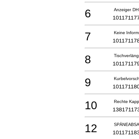
6
Anzeiger DH
10117117
7
Keine Inform
10117117
8
Tischverlän
10117117
9
Kurbelvorsc
10117118
10
Rechte Kap
13817117
12
SPÄNEABSA
10117118