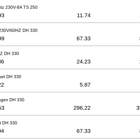
utz 230V-8A TS 250
93
11.74
30V/60HZ DH 330
99
67.33
Z DH 330
86
24.23
set DH 330
22
5.87
ingen DH 330
53
296.22
3
t DH 330
94
67.33