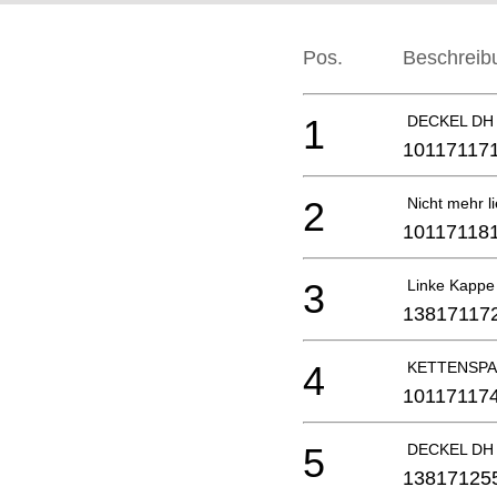
Pos.
Beschreib
1
DECKEL DH
10117117
2
Nicht mehr li
10117118
3
Linke Kappe
13817117
4
KETTENSPA
10117117
5
DECKEL DH
13817125