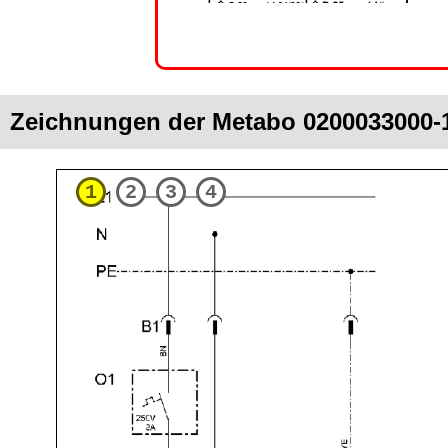
Zeichnungen der Metabo 0200033000-1
1
2
3
4