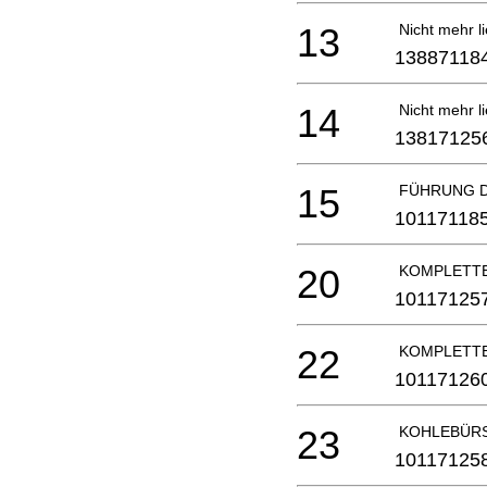
13
Nicht mehr li
13887118
14
Nicht mehr li
13817125
15
FÜHRUNG D
10117118
20
KOMPLETTE
10117125
22
KOMPLETTE
10117126
23
KOHLEBÜRS
10117125