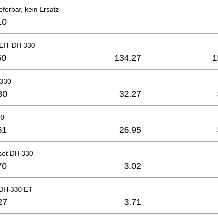
eferbar, kein Ersatz
10
IT DH 330
60
134.27
1
 330
30
32.27
30
61
26.95
set DH 330
70
3.02
 DH 330 ET
27
3.71