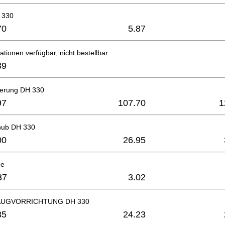
 330
70
5.87
ationen verfügbar, nicht bestellbar
89
gerung DH 330
97
107.70
1
hub DH 330
00
26.95
pe
37
3.02
UGVORRICHTUNG DH 330
35
24.23