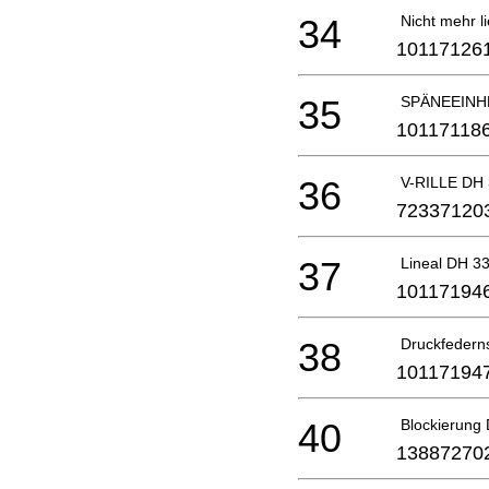
34
Nicht mehr li
10117126
35
SPÄNEEINHE
10117118
36
V-RILLE DH
72337120
37
Lineal DH 3
10117194
38
Druckfedern
10117194
40
Blockierung
13887270