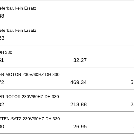
eferbar, kein Ersatz
48
eferbar, kein Ersatz
63
H 330
51
32.27
R MOTOR 230V/60HZ DH 330
72
469.34
5
R ROTOR 230V/60HZ DH 330
02
213.88
2
TEN-SATZ 230V/60HZ DH 330
80
26.95