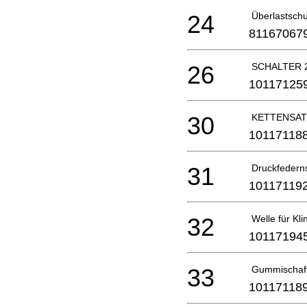
24
Überlastsch
81167067
26
SCHALTER 2
10117125
30
KETTENSAT
10117118
31
Druckfedern
10117119
32
Welle für Kl
10117194
33
Gummischaf
10117118