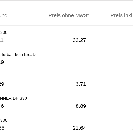
ung
Preis ohne MwSt
Preis ink
 330
11
32.27
eferbar, kein Ersatz
19
29
3.71
NNER DH 330
46
8.89
 330
55
21.64