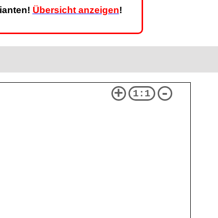
rianten!
Übersicht anzeigen
!
+
-
1:1