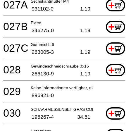
027A
Sechskantmutter M4
+
931102-0
1.19
027B
Platte
+
346275-0
1.19
027C
Gummistift 6
+
263005-3
1.19
028
Gewindeschneidschraube 3x16
+
266130-9
1.19
029
Keine Informationen verfügbar, nicht bestellbar
896921-0
030
SCHAARMESSENSET GRAS COMPLEET
+
195267-4
34.51
Unterplatte