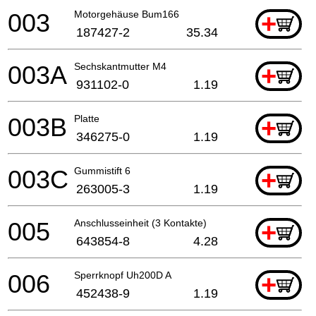
003
Motorgehäuse Bum166
+
187427-2
35.34
003A
Sechskantmutter M4
+
931102-0
1.19
003B
Platte
+
346275-0
1.19
003C
Gummistift 6
+
263005-3
1.19
005
Anschlusseinheit (3 Kontakte)
+
643854-8
4.28
006
Sperrknopf Uh200D A
+
452438-9
1.19