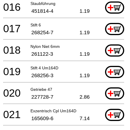
016
Staubführung
+
451814-4
1.19
017
Stift 6
+
268254-7
1.19
018
Nylon Niet 6mm
+
261122-3
1.19
019
Stift 4 Um164D
+
268256-3
1.19
020
Getriebe 47
+
227728-7
2.86
021
Exzentrisch Cpl Um164D
+
165609-6
7.14