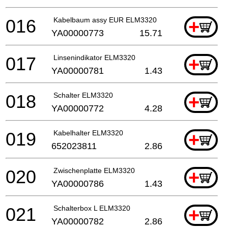
016
Kabelbaum assy EUR ELM3320
+
YA00000773
15.71
017
Linsenindikator ELM3320
+
YA00000781
1.43
018
Schalter ELM3320
+
YA00000772
4.28
019
Kabelhalter ELM3320
+
652023811
2.86
020
Zwischenplatte ELM3320
+
YA00000786
1.43
021
Schalterbox L ELM3320
+
YA00000782
2.86