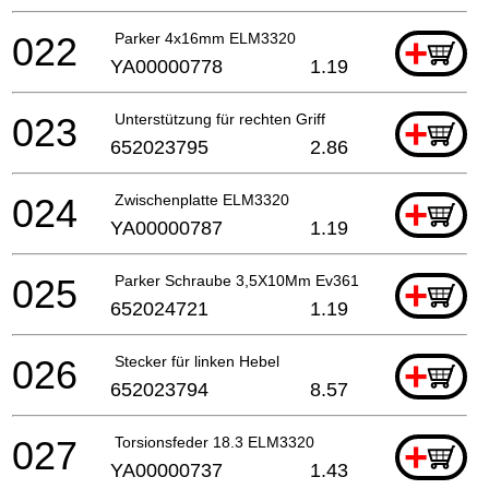
022
Parker 4x16mm ELM3320
+
YA00000778
1.19
023
Unterstützung für rechten Griff
+
652023795
2.86
024
Zwischenplatte ELM3320
+
YA00000787
1.19
025
Parker Schraube 3,5X10Mm Ev3618
+
652024721
1.19
026
Stecker für linken Hebel
+
652023794
8.57
027
Torsionsfeder 18.3 ELM3320
+
YA00000737
1.43