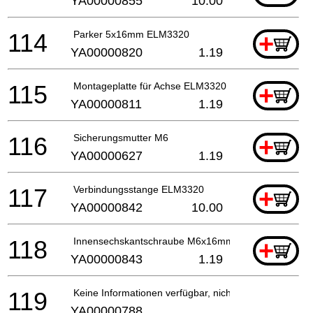
YA00000855
10.00
114
Parker 5x16mm ELM3320
+
YA00000820
1.19
115
Montageplatte für Achse ELM3320
+
YA00000811
1.19
116
Sicherungsmutter M6
+
YA00000627
1.19
117
Verbindungsstange ELM3320
+
YA00000842
10.00
118
Innensechskantschraube M6x16mm
+
YA00000843
1.19
119
Keine Informationen verfügbar, nicht bestellbar
YA00000788