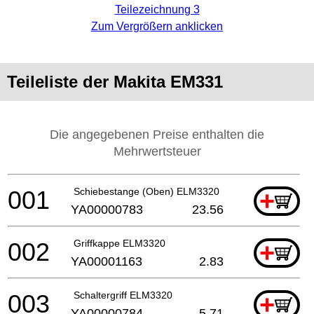
Teilezeichnung 3
Zum Vergrößern anklicken
Teileliste der Makita EM331
Die angegebenen Preise enthalten die
Mehrwertsteuer
001
Schiebestange (Oben) ELM3320
+
YA00000783
23.56
002
Griffkappe ELM3320
+
YA00001163
2.83
003
Schaltergriff ELM3320
+
YA00000784
5.71