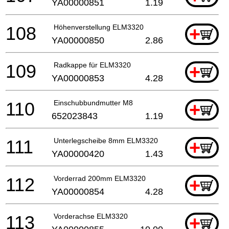
YA00000851
1.19
108
Höhenverstellung ELM3320
+
YA00000850
2.86
109
Radkappe für ELM3320
+
YA00000853
4.28
110
Einschubbundmutter M8
+
652023843
1.19
111
Unterlegscheibe 8mm ELM3320
+
YA00000420
1.43
112
Vorderrad 200mm ELM3320
+
YA00000854
4.28
113
Vorderachse ELM3320
+