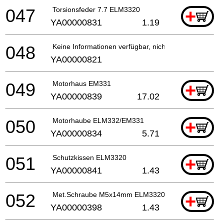
047
Torsionsfeder 7.7 ELM3320
+
YA00000831
1.19
048
Keine Informationen verfügbar, nicht bestellbar
YA00000821
049
Motorhaus EM331
+
YA00000839
17.02
050
Motorhaube ELM332/EM331
+
YA00000834
5.71
051
Schutzkissen ELM3320
+
YA00000841
1.43
052
Met.Schraube M5x14mm ELM3320
+
YA00000398
1.43