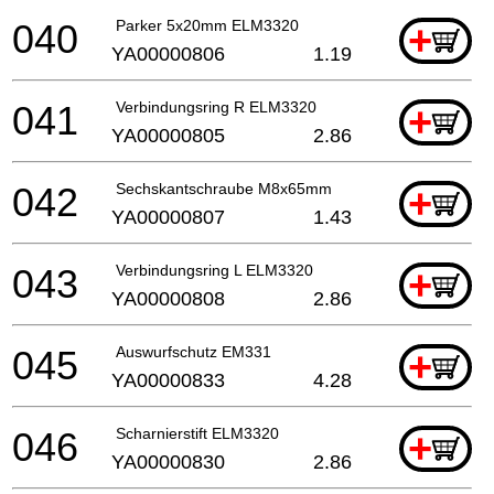
040
Parker 5x20mm ELM3320
+
YA00000806
1.19
041
Verbindungsring R ELM3320
+
YA00000805
2.86
042
Sechskantschraube M8x65mm
+
YA00000807
1.43
043
Verbindungsring L ELM3320
+
YA00000808
2.86
045
Auswurfschutz EM331
+
YA00000833
4.28
046
Scharnierstift ELM3320
+
YA00000830
2.86