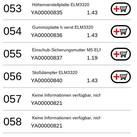
053
Höhenverstellplatte ELM3320
+
YA00000835
1.43
054
Gummizplatte h.verst ELM3320
+
YA00000836
1.43
055
Einschub-Sicherungsmutter M5 ELM3320
+
YA00000837
1.19
056
Stoßdämpfer ELM3320
+
YA00000840
1.43
057
Keine Informationen verfügbar, nicht bestellbar
YA00000821
058
Keine Informationen verfügbar, nicht bestellbar
YA00000821