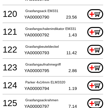
120
Grasfangsack EM331
+
YA00000790
23.56
121
Grasfangschalenindikator EM331
+
YA00000792
1.43
122
Grasfangbeuteldeckel
+
YA00000793
11.42
123
Grasfangaufnahmegriff
+
YA00000795
2.86
124
Parker 4x14mm ELM3320
+
YA00000794
1.19
125
Grasfangsackrahmen
+
YA00000797
7.14