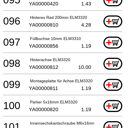
+
YA00000420
1.43
096
Hinteres Rad 200mm ELM3320
+
YA00000810
4.28
097
Füllbuchse 10mm ELM3310
+
YA00000856
1.19
098
Hinterachse ELM3320
+
YA00000812
10.00
099
Montageplatte für Achse ELM3320
+
YA00000811
1.19
100
Parker 5x16mm ELM3320
+
YA00000820
1.19
101
Innensechskantschraube M6x16mm
+