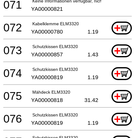
071
Keine Informationen verfügbar, nicht bestellbar
YA00000821
072
Kabelklemme ELM3320
+
YA00000780
1.19
073
Schutzkissen ELM3320
+
YA00000857
1.43
074
Schutzkissen ELM3320
+
YA00000819
1.19
075
Mähdeck ELM3320
+
YA00000818
31.42
076
Schutzkissen ELM3320
+
YA00000819
1.19
Schutzkissen ELM3320