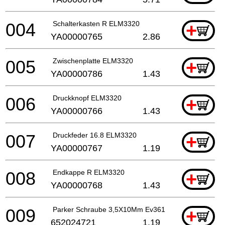
004
Schalterkasten R ELM3320
+
YA00000765
2.86
005
Zwischenplatte ELM3320
+
YA00000786
1.43
006
Druckknopf ELM3320
+
YA00000766
1.43
007
Druckfeder 16.8 ELM3320
+
YA00000767
1.19
008
Endkappe R ELM3320
+
YA00000768
1.43
009
Parker Schraube 3,5X10Mm Ev3618
+
652024721
1.19