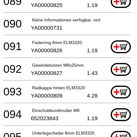
089
+
YA00000825
1.19
090
Keine Informationen verfügbar, nicht bestellbar
YA00000731
091
Federring 8mm ELM3320
+
YA00000826
1.19
092
Gewindebolzen M8x25mm
+
YA00000827
1.43
093
Radkappe hinten ELM3320
+
YA00000809
4.28
094
Einschubbundmutter M8
+
652023843
1.19
095
Unterlegscheibe 8mm ELM3320