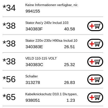
*34
Keine Informationen verfügbar, nicht bestellbar
994155
*38
Stator Ass'y 240v Includ.103
+
340383F
40.58
*38
Stator 220v-230v H90sa Includ.103 Für Nzl,saf
+
340383E
26.51
*38
VELD 110-115 VOLT
+
340383C
25.32
*56
Schalter
+
313278
26.83
*65
Kabelknickschutz D10.1 Div.typen, C8fshe, C8fse
+
938051
1.23