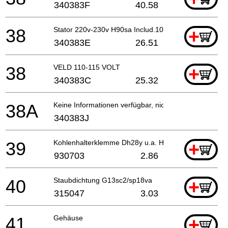
340383F
40.58
38
Stator 220v-230v H90sa Includ.103 Für Nzl,saf
+
340383E
26.51
38
VELD 110-115 VOLT
+
340383C
25.32
38A
Keine Informationen verfügbar, nicht bestellbar
340383J
39
Kohlenhalterklemme Dh28y u.a. H30pv/vb16y/dh30pc
+
930703
2.86
40
Staubdichtung G13sc2/sp18va
+
315047
3.03
41
Gehäuse
+