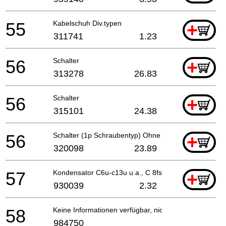
55
Kabelschuh Div.typen
+
311741
1.23
56
Schalter
+
313278
26.83
56
Schalter
+
315101
24.38
56
Schalter (1p Schraubentyp) Ohne Schloss
+
320098
23.89
57
Kondensator C6u-c13u u.a., C 8fshe
+
930039
2.32
58
Keine Informationen verfügbar, nicht bestellbar
984750