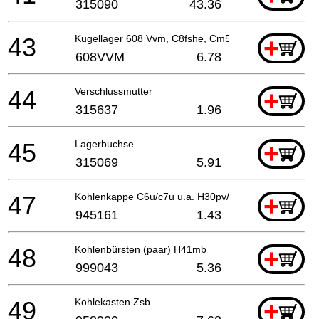
315090
43.36
43
Kugellager 608 Vvm, C8fshe, Cm5sb, C8fse, H41mb
+
608VVM
6.78
44
Verschlussmutter
+
315637
1.96
45
Lagerbuchse
+
315069
5.91
47
Kohlenkappe C6u/c7u u.a. H30pv/dh30pc/ H41mb/ G
+
945161
1.43
48
Kohlenbürsten (paar) H41mb
+
999043
5.36
49
Kohlekasten Zsb
+