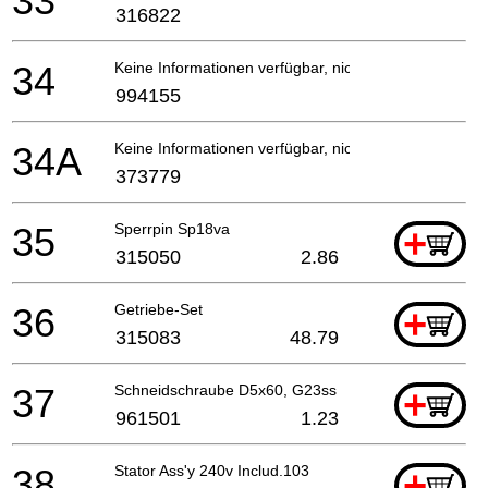
33
316822
34
Keine Informationen verfügbar, nicht bestellbar
994155
34A
Keine Informationen verfügbar, nicht bestellbar
373779
35
Sperrpin Sp18va
+
315050
2.86
36
Getriebe-Set
+
315083
48.79
37
Schneidschraube D5x60, G23ss
+
961501
1.23
38
Stator Ass'y 240v Includ.103
+