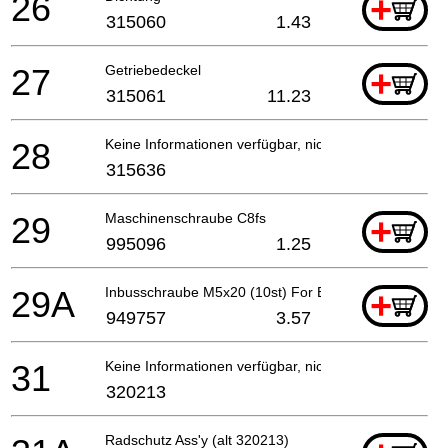
26
+
315060
1.43
27
Getriebedeckel
+
315061
11.23
28
Keine Informationen verfügbar, nicht bestellbar
315636
29
Maschinenschraube C8fs
+
995096
1.25
29A
Inbusschraube M5x20 (10st) For Europe
+
949757
3.57
31
Keine Informationen verfügbar, nicht bestellbar
320213
Radschutz Ass'y (alt 320213)