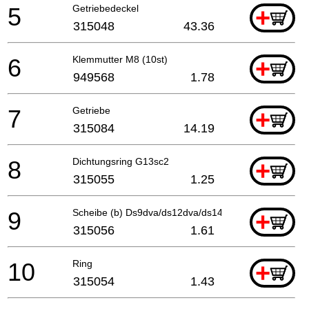
5
Getriebedeckel
+
315048
43.36
6
Klemmutter M8 (10st)
+
949568
1.78
7
Getriebe
+
315084
14.19
8
Dichtungsring G13sc2
+
315055
1.25
9
Scheibe (b) Ds9dva/ds12dva/ds14dv Ds14dva/ds14d
+
315056
1.61
10
Ring
+
315054
1.43