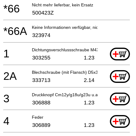
*66
Nicht mehr lieferbar, kein Ersatz
500423Z
*66A
Keine Informationen verfügbar, nicht bestellbar
323974
1
Dichtungsverschlussschraube M4X10
+
303255
1.23
2A
Blechschraube (mit Flansch) D5x30 (schwarz)
+
333713
2.14
3
Druckknopf Cm12y/g18u/g23u u.a G18u2/g23u2, Cm
+
306888
1.23
4
Feder
+
306889
1.23