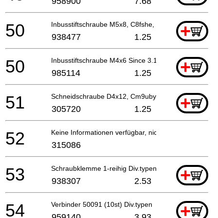
958900
7.68
50
Inbusstiftschraube M5x8, C8fshe, C8fse, H41mb,g23
+
938477
1.25
50
Inbusstiftschraube M4x6 Since 3.1986
+
985114
1.25
51
Schneidschraube D4x12, Cm9uby For Sin,hkg,chn
+
305720
1.25
52
Keine Informationen verfügbar, nicht bestellbar
315086
53
Schraubklemme 1-reihig Div.typen Till 10.1999 For
+
938307
2.53
54
Verbinder 50091 (10st) Div.typen
+
959140
3.93