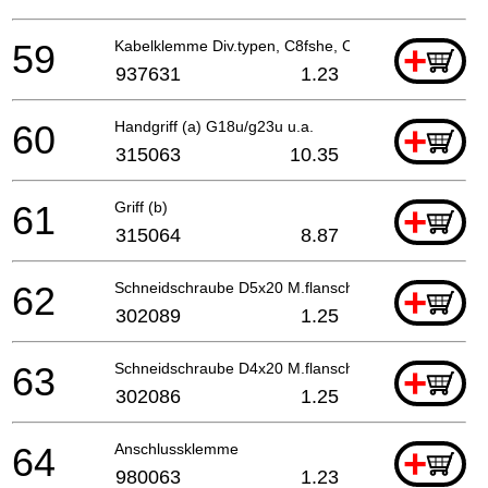
59
Kabelklemme Div.typen, C8fshe, Cm5sb, C8fse
+
937631
1.23
60
Handgriff (a) G18u/g23u u.a.
+
315063
10.35
61
Griff (b)
+
315064
8.87
62
Schneidschraube D5x20 M.flansch H41mb
+
302089
1.25
63
Schneidschraube D4x20 M.flansch (schwarz) Cg18dal
+
302086
1.25
64
Anschlussklemme
+
980063
1.23