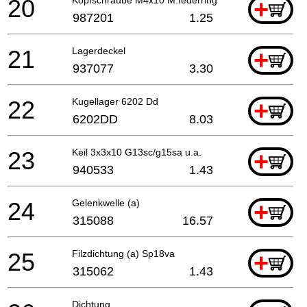
20
+
987201
1.25
21
Lagerdeckel
+
937077
3.30
22
Kugellager 6202 Dd
+
6202DD
8.03
23
Keil 3x3x10 G13sc/g15sa u.a.
+
940533
1.43
24
Gelenkwelle (a)
+
315088
16.57
25
Filzdichtung (a) Sp18va
+
315062
1.43
Dichtung