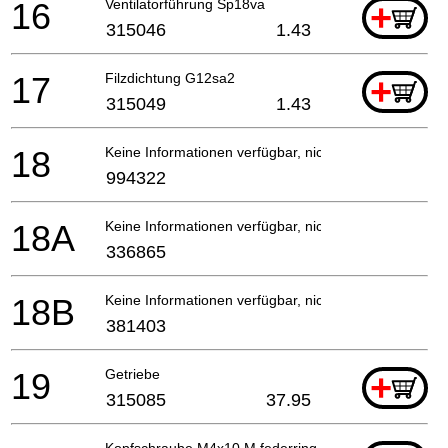
16
Ventilatorführung Sp18va
+
315046
1.43
17
Filzdichtung G12sa2
+
315049
1.43
18
Keine Informationen verfügbar, nicht bestellbar
994322
18A
Keine Informationen verfügbar, nicht bestellbar
336865
18B
Keine Informationen verfügbar, nicht bestellbar
381403
19
Getriebe
+
315085
37.95
Kopfschraube M4x10 M.federring Selbstsichernd