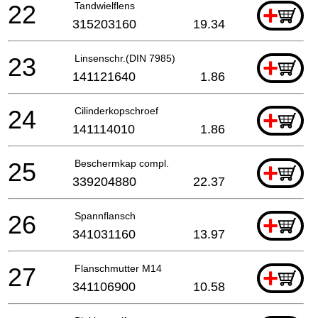
22
Tandwielflens
+
315203160
19.34
23
Linsenschr.(DIN 7985)
+
141121640
1.86
24
Cilinderkopschroef
+
141114010
1.86
25
Beschermkap compl.
+
339204880
22.37
26
Spannflansch
+
341031160
13.97
27
Flanschmutter M14
+
341106900
10.58