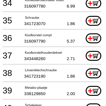
34
+
316097780
6.99
35
Schraube
+
341723070
1.86
36
Koolborstel compl.
+
316097790
5.37
37
Koolborstelhouderdeksel
+
343448260
2.71
38
Linsenblechschraube
+
341723190
1.86
39
Metabo-plaatje
+
338129850
2.00
Schakelaar