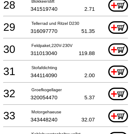
28
Blokkeerstift
+
341519740
2.71
29
Tellerrad und Ritzel D230
+
316097770
51.35
30
Feldpaket,220V-230V
+
311013040
119.88
31
Stofafdichting
+
344114090
2.00
32
Groefkogellager
+
320054470
5.37
33
Motorgehaeuse
+
343448240
32.07
Kohlebuerstenhalter vollst.