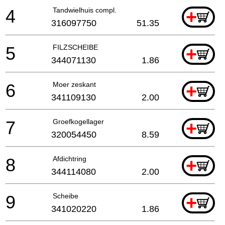
4
Tandwielhuis compl.
+
316097750
51.35
5
FILZSCHEIBE
+
344071130
1.86
6
Moer zeskant
+
341109130
2.00
7
Groefkogellager
+
320054450
8.59
8
Afdichtring
+
344114080
2.00
9
Scheibe
+
341020220
1.86