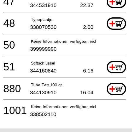
47
+
344531910
22.37
48
Typeplaatje
+
338070530
2.00
50
Keine Informationen verfügbar, nicht bestellbar
399999990
51
Stiftschlüssel
+
344160840
6.16
880
Tube Fett 100 gr.
+
344130910
16.04
1001
Keine Informationen verfügbar, nicht bestellbar
338502110